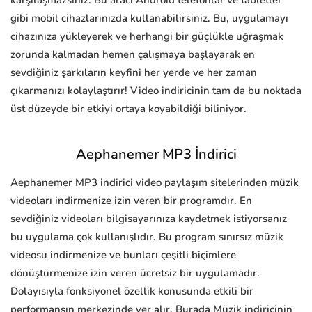
karşılaşmazsınız. Bu aracı Android telefonlar ve tabletler
gibi mobil cihazlarınızda kullanabilirsiniz. Bu, uygulamayı
cihazınıza yükleyerek ve herhangi bir güçlükle uğraşmak
zorunda kalmadan hemen çalışmaya başlayarak en
sevdiğiniz şarkıların keyfini her yerde ve her zaman
çıkarmanızı kolaylaştırır! Video indiricinin tam da bu noktada
üst düzeyde bir etkiyi ortaya koyabildiği biliniyor.
Aephanemer MP3 İndirici
Aephanemer MP3 indirici video paylaşım sitelerinden müzik
videoları indirmenize izin veren bir programdır. En
sevdiğiniz videoları bilgisayarınıza kaydetmek istiyorsanız
bu uygulama çok kullanışlıdır. Bu program sınırsız müzik
videosu indirmenize ve bunları çeşitli biçimlere
dönüştürmenize izin veren ücretsiz bir uygulamadır.
Dolayısıyla fonksiyonel özellik konusunda etkili bir
performansın merkezinde yer alır. Burada Müzik indiricinin