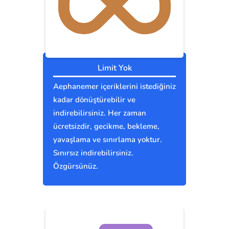
Limit Yok
Aephanemer içeriklerini istediğiniz
kadar dönüştürebilir ve
indirebilirsiniz. Her zaman
ücretsizdir, gecikme, bekleme,
yavaşlama ve sınırlama yoktur.
Sınırsız indirebilirsiniz.
Özgürsünüz.