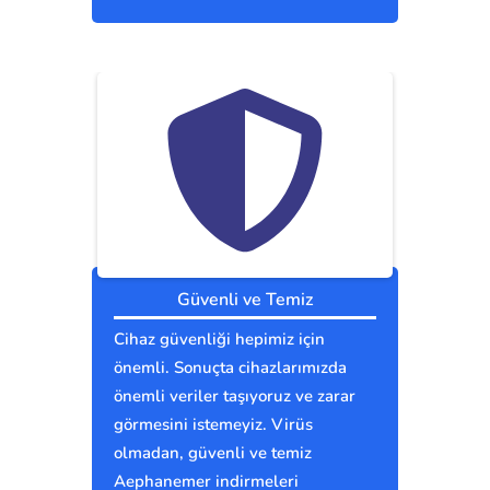
Güvenli ve Temiz
Cihaz güvenliği hepimiz için
önemli. Sonuçta cihazlarımızda
önemli veriler taşıyoruz ve zarar
görmesini istemeyiz. Virüs
olmadan, güvenli ve temiz
Aephanemer indirmeleri