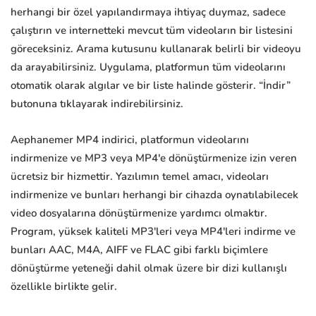
herhangi bir özel yapılandırmaya ihtiyaç duymaz, sadece
çalıştırın ve internetteki mevcut tüm videoların bir listesini
göreceksiniz. Arama kutusunu kullanarak belirli bir videoyu
da arayabilirsiniz. Uygulama, platformun tüm videolarını
otomatik olarak algılar ve bir liste halinde gösterir. “İndir”
butonuna tıklayarak indirebilirsiniz.
Aephanemer MP4 indirici, platformun videolarını
indirmenize ve MP3 veya MP4'e dönüştürmenize izin veren
ücretsiz bir hizmettir. Yazılımın temel amacı, videoları
indirmenize ve bunları herhangi bir cihazda oynatılabilecek
video dosyalarına dönüştürmenize yardımcı olmaktır.
Program, yüksek kaliteli MP3'leri veya MP4'leri indirme ve
bunları AAC, M4A, AIFF ve FLAC gibi farklı biçimlere
dönüştürme yeteneği dahil olmak üzere bir dizi kullanışlı
özellikle birlikte gelir.