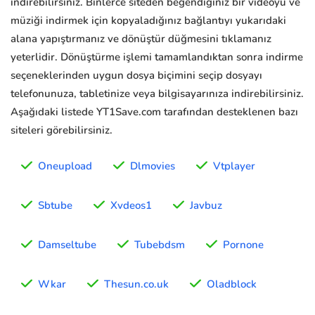
indirebilirsiniz. Binlerce siteden beğendiğiniz bir videoyu ve
müziği indirmek için kopyaladığınız bağlantıyı yukarıdaki
alana yapıştırmanız ve dönüştür düğmesini tıklamanız
yeterlidir. Dönüştürme işlemi tamamlandıktan sonra indirme
seçeneklerinden uygun dosya biçimini seçip dosyayı
telefonunuza, tabletinize veya bilgisayarınıza indirebilirsiniz.
Aşağıdaki listede YT1Save.com tarafından desteklenen bazı
siteleri görebilirsiniz.
Oneupload
Dlmovies
Vtplayer
Sbtube
Xvdeos1
Javbuz
Damseltube
Tubebdsm
Pornone
Wkar
Thesun.co.uk
Oladblock