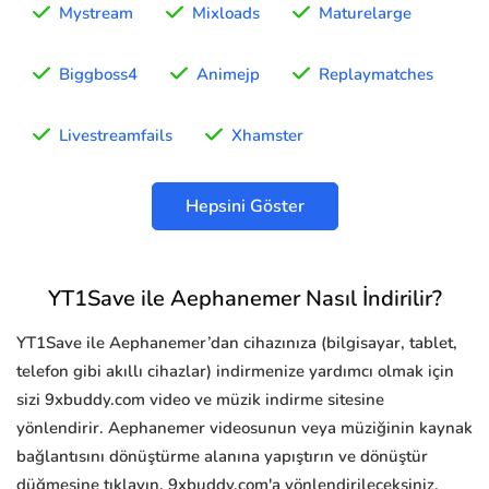
Mystream
Mixloads
Maturelarge
Biggboss4
Animejp
Replaymatches
Livestreamfails
Xhamster
Hepsini Göster
YT1Save ile Aephanemer Nasıl İndirilir?
YT1Save ile Aephanemer’dan cihazınıza (bilgisayar, tablet,
telefon gibi akıllı cihazlar) indirmenize yardımcı olmak için
sizi 9xbuddy.com video ve müzik indirme sitesine
yönlendirir. Aephanemer videosunun veya müziğinin kaynak
bağlantısını dönüştürme alanına yapıştırın ve dönüştür
düğmesine tıklayın, 9xbuddy.com'a yönlendirileceksiniz.