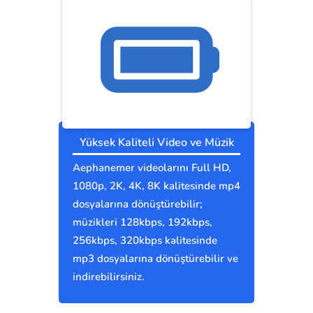
Yüksek Kaliteli Video ve Müzik
Aephanemer videolarını Full HD,
1080p, 2K, 4K, 8K kalitesinde mp4
dosyalarına dönüştürebilir;
müzikleri 128kbps, 192kbps,
256kbps, 320kbps kalitesinde
mp3 dosyalarına dönüştürebilir ve
indirebilirsiniz.