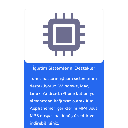
İşletim Sistemlerini Destekler
Tüm cihazların işletim sistemlerini
destekliyoruz. Windows, Mac,
Linux, Android, iPhone kullanıyor
olmanızdan bağımsız olarak tüm
Aephanemer içeriklerini MP4 veya
MP3 dosyasına dönüştürebilir ve
indirebilirsiniz.