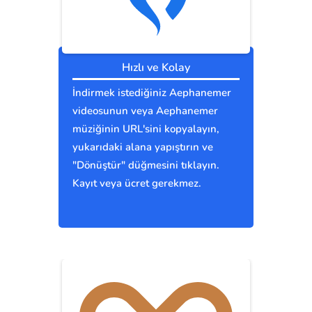
Hızlı ve Kolay
İndirmek istediğiniz Aephanemer
videosunun veya Aephanemer
müziğinin URL'sini kopyalayın,
yukarıdaki alana yapıştırın ve
"Dönüştür" düğmesini tıklayın.
Kayıt veya ücret gerekmez.