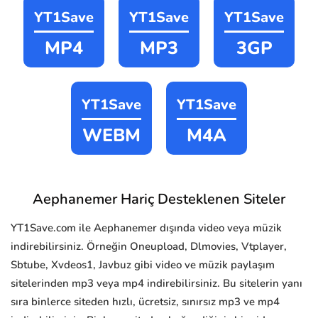
YT1Save
YT1Save
YT1Save
MP4
MP3
3GP
YT1Save
YT1Save
WEBM
M4A
Aephanemer Hariç Desteklenen Siteler
YT1Save.com ile Aephanemer dışında video veya müzik
indirebilirsiniz. Örneğin Oneupload, Dlmovies, Vtplayer,
Sbtube, Xvdeos1, Javbuz gibi video ve müzik paylaşım
sitelerinden mp3 veya mp4 indirebilirsiniz. Bu sitelerin yanı
sıra binlerce siteden hızlı, ücretsiz, sınırsız mp3 ve mp4