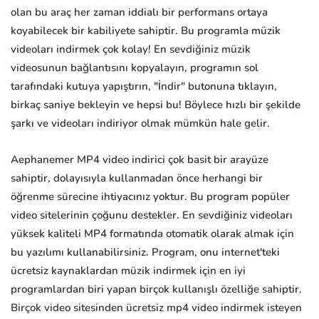
olan bu araç her zaman iddialı bir performans ortaya
koyabilecek bir kabiliyete sahiptir. Bu programla müzik
videoları indirmek çok kolay! En sevdiğiniz müzik
videosunun bağlantısını kopyalayın, programın sol
tarafındaki kutuya yapıştırın, "İndir" butonuna tıklayın,
birkaç saniye bekleyin ve hepsi bu! Böylece hızlı bir şekilde
şarkı ve videoları indiriyor olmak mümkün hale gelir.
Aephanemer MP4 video indirici çok basit bir arayüze
sahiptir, dolayısıyla kullanmadan önce herhangi bir
öğrenme sürecine ihtiyacınız yoktur. Bu program popüler
video sitelerinin çoğunu destekler. En sevdiğiniz videoları
yüksek kaliteli MP4 formatında otomatik olarak almak için
bu yazılımı kullanabilirsiniz. Program, onu internet'teki
ücretsiz kaynaklardan müzik indirmek için en iyi
programlardan biri yapan birçok kullanışlı özelliğe sahiptir.
Birçok video sitesinden ücretsiz mp4 video indirmek isteyen