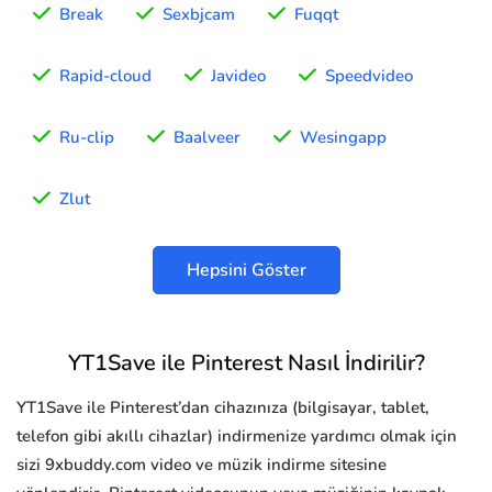
Break
Sexbjcam
Fuqqt
Rapid-cloud
Javideo
Speedvideo
Ru-clip
Baalveer
Wesingapp
Zlut
Hepsini Göster
YT1Save ile Pinterest Nasıl İndirilir?
YT1Save ile Pinterest’dan cihazınıza (bilgisayar, tablet,
telefon gibi akıllı cihazlar) indirmenize yardımcı olmak için
sizi 9xbuddy.com video ve müzik indirme sitesine