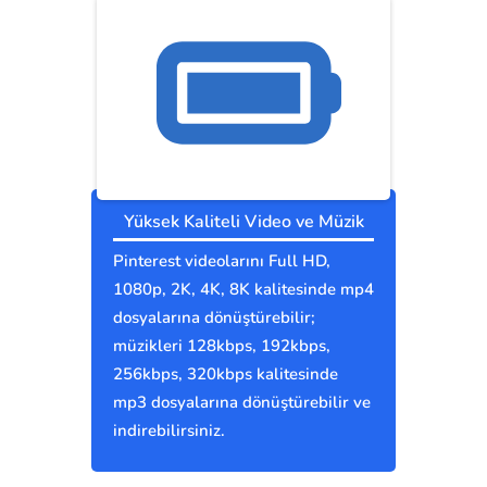
Yüksek Kaliteli Video ve Müzik
Pinterest videolarını Full HD,
1080p, 2K, 4K, 8K kalitesinde mp4
dosyalarına dönüştürebilir;
müzikleri 128kbps, 192kbps,
256kbps, 320kbps kalitesinde
mp3 dosyalarına dönüştürebilir ve
indirebilirsiniz.