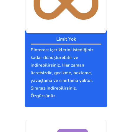
Limit Yok
Pinterest içeriklerini istediğiniz
kadar dönüştürebilir ve
indirebilirsiniz. Her zaman
ücretsizdir, gecikme, bekleme,
yavaşlama ve sınırlama yoktur.
Sınırsız indirebilirsiniz.
Özgürsünüz.