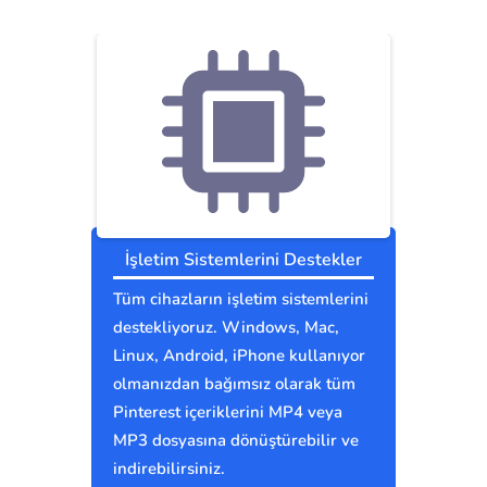
İşletim Sistemlerini Destekler
Tüm cihazların işletim sistemlerini
destekliyoruz. Windows, Mac,
Linux, Android, iPhone kullanıyor
olmanızdan bağımsız olarak tüm
Pinterest içeriklerini MP4 veya
MP3 dosyasına dönüştürebilir ve
indirebilirsiniz.