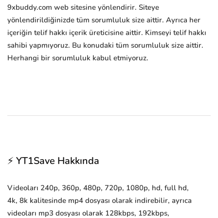
9xbuddy.com web sitesine yönlendirir. Siteye
yönlendirildiğinizde tüm sorumluluk size aittir. Ayrıca her
içeriğin telif hakkı içerik üreticisine aittir. Kimseyi telif hakkı
sahibi yapmıyoruz. Bu konudaki tüm sorumluluk size aittir.
Herhangi bir sorumluluk kabul etmiyoruz.
⚡ YT1Save Hakkında
Videoları 240p, 360p, 480p, 720p, 1080p, hd, full hd,
4k, 8k kalitesinde mp4 dosyası olarak indirebilir, ayrıca
videoları mp3 dosyası olarak 128kbps, 192kbps,