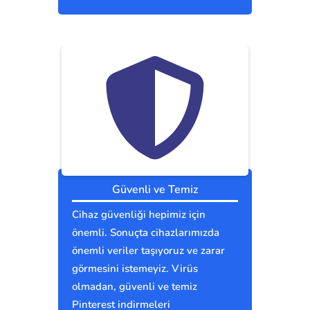
Güvenli ve Temiz
Cihaz güvenliği hepimiz için
önemli. Sonuçta cihazlarımızda
önemli veriler taşıyoruz ve zarar
görmesini istemeyiz. Virüs
olmadan, güvenli ve temiz
Pinterest indirmeleri