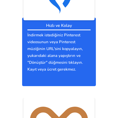
Hızlı ve Kolay
İndirmek istediğiniz Pinterest
videosunun veya Pinterest
müziğinin URL'sini kopyalayın,
yukarıdaki alana yapıştırın ve
"Dönüştür" düğmesini tıklayın.
Kayıt veya ücret gerekmez.