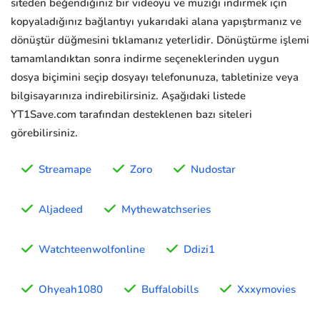
siteden beğendiğiniz bir videoyu ve müziği indirmek için
kopyaladığınız bağlantıyı yukarıdaki alana yapıştırmanız ve
dönüştür düğmesini tıklamanız yeterlidir. Dönüştürme işlemi
tamamlandıktan sonra indirme seçeneklerinden uygun
dosya biçimini seçip dosyayı telefonunuza, tabletinize veya
bilgisayarınıza indirebilirsiniz. Aşağıdaki listede
YT1Save.com tarafından desteklenen bazı siteleri
görebilirsiniz.
Streamape
Zoro
Nudostar
Aljadeed
Mythewatchseries
Watchteenwolfonline
Ddizi1
Ohyeah1080
Buffalobills
Xxxymovies