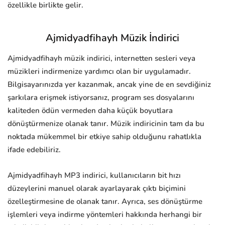
özellikle birlikte gelir.
Ajmidyadfihayh Müzik İndirici
Ajmidyadfihayh müzik indirici, internetten sesleri veya
müzikleri indirmenize yardımcı olan bir uygulamadır.
Bilgisayarınızda yer kazanmak, ancak yine de en sevdiğiniz
şarkılara erişmek istiyorsanız, program ses dosyalarını
kaliteden ödün vermeden daha küçük boyutlara
dönüştürmenize olanak tanır. Müzik indiricinin tam da bu
noktada mükemmel bir etkiye sahip olduğunu rahatlıkla
ifade edebiliriz.
Ajmidyadfihayh MP3 indirici, kullanıcıların bit hızı
düzeylerini manuel olarak ayarlayarak çıktı biçimini
özelleştirmesine de olanak tanır. Ayrıca, ses dönüştürme
işlemleri veya indirme yöntemleri hakkında herhangi bir