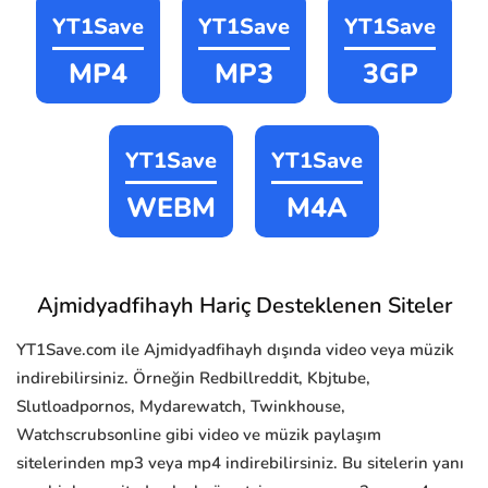
YT1Save
YT1Save
YT1Save
MP4
MP3
3GP
YT1Save
YT1Save
WEBM
M4A
Ajmidyadfihayh Hariç Desteklenen Siteler
YT1Save.com ile Ajmidyadfihayh dışında video veya müzik
indirebilirsiniz. Örneğin Redbillreddit, Kbjtube,
Slutloadpornos, Mydarewatch, Twinkhouse,
Watchscrubsonline gibi video ve müzik paylaşım
sitelerinden mp3 veya mp4 indirebilirsiniz. Bu sitelerin yanı