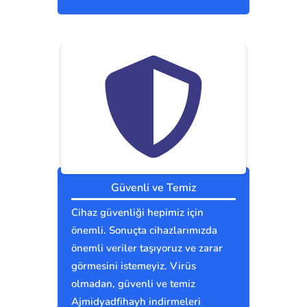
Güvenli ve Temiz
Cihaz güvenliği hepimiz için
önemli. Sonuçta cihazlarımızda
önemli veriler taşıyoruz ve zarar
görmesini istemeyiz. Virüs
olmadan, güvenli ve temiz
Ajmidyadfihayh indirmeleri