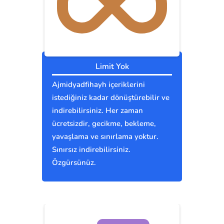
Limit Yok
Ajmidyadfihayh içeriklerini
istediğiniz kadar dönüştürebilir ve
indirebilirsiniz. Her zaman
ücretsizdir, gecikme, bekleme,
yavaşlama ve sınırlama yoktur.
Sınırsız indirebilirsiniz.
Özgürsünüz.