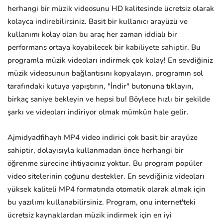
herhangi bir müzik videosunu HD kalitesinde ücretsiz olarak
kolayca indirebilirsiniz. Basit bir kullanıcı arayüzü ve
kullanımı kolay olan bu araç her zaman iddialı bir
performans ortaya koyabilecek bir kabiliyete sahiptir. Bu
programla müzik videoları indirmek çok kolay! En sevdiğiniz
müzik videosunun bağlantısını kopyalayın, programın sol
tarafındaki kutuya yapıştırın, "İndir" butonuna tıklayın,
birkaç saniye bekleyin ve hepsi bu! Böylece hızlı bir şekilde
şarkı ve videoları indiriyor olmak mümkün hale gelir.
Ajmidyadfihayh MP4 video indirici çok basit bir arayüze
sahiptir, dolayısıyla kullanmadan önce herhangi bir
öğrenme sürecine ihtiyacınız yoktur. Bu program popüler
video sitelerinin çoğunu destekler. En sevdiğiniz videoları
yüksek kaliteli MP4 formatında otomatik olarak almak için
bu yazılımı kullanabilirsiniz. Program, onu internet'teki
ücretsiz kaynaklardan müzik indirmek için en iyi