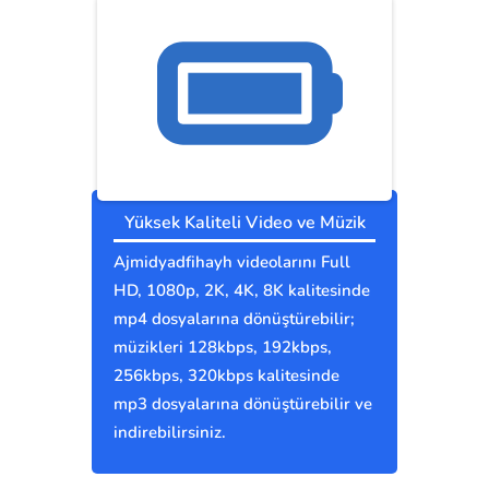
Yüksek Kaliteli Video ve Müzik
Ajmidyadfihayh videolarını Full
HD, 1080p, 2K, 4K, 8K kalitesinde
mp4 dosyalarına dönüştürebilir;
müzikleri 128kbps, 192kbps,
256kbps, 320kbps kalitesinde
mp3 dosyalarına dönüştürebilir ve
indirebilirsiniz.