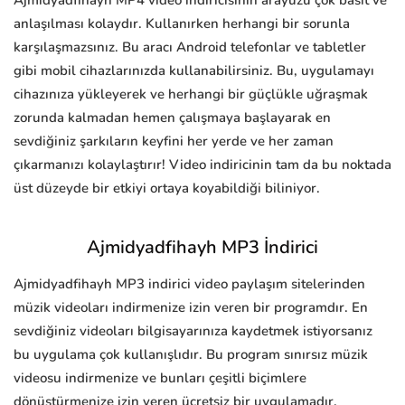
Ajmidyadfihayh MP4 video indiricisinin arayüzü çok basit ve
anlaşılması kolaydır. Kullanırken herhangi bir sorunla
karşılaşmazsınız. Bu aracı Android telefonlar ve tabletler
gibi mobil cihazlarınızda kullanabilirsiniz. Bu, uygulamayı
cihazınıza yükleyerek ve herhangi bir güçlükle uğraşmak
zorunda kalmadan hemen çalışmaya başlayarak en
sevdiğiniz şarkıların keyfini her yerde ve her zaman
çıkarmanızı kolaylaştırır! Video indiricinin tam da bu noktada
üst düzeyde bir etkiyi ortaya koyabildiği biliniyor.
Ajmidyadfihayh MP3 İndirici
Ajmidyadfihayh MP3 indirici video paylaşım sitelerinden
müzik videoları indirmenize izin veren bir programdır. En
sevdiğiniz videoları bilgisayarınıza kaydetmek istiyorsanız
bu uygulama çok kullanışlıdır. Bu program sınırsız müzik
videosu indirmenize ve bunları çeşitli biçimlere
dönüştürmenize izin veren ücretsiz bir uygulamadır.