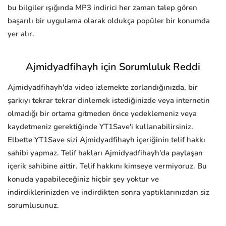
bu bilgiler ışığında MP3 indirici her zaman talep gören
başarılı bir uygulama olarak oldukça popüler bir konumda
yer alır.
Ajmidyadfihayh için Sorumluluk Reddi
Ajmidyadfihayh'da video izlemekte zorlandığınızda, bir
şarkıyı tekrar tekrar dinlemek istediğinizde veya internetin
olmadığı bir ortama gitmeden önce yedeklemeniz veya
kaydetmeniz gerektiğinde YT1Save'i kullanabilirsiniz.
Elbette YT1Save sizi Ajmidyadfihayh içeriğinin telif hakkı
sahibi yapmaz. Telif hakları Ajmidyadfihayh'da paylaşan
içerik sahibine aittir. Telif hakkını kimseye vermiyoruz. Bu
konuda yapabileceğiniz hiçbir şey yoktur ve
indirdiklerinizden ve indirdikten sonra yaptıklarınızdan siz
sorumlusunuz.