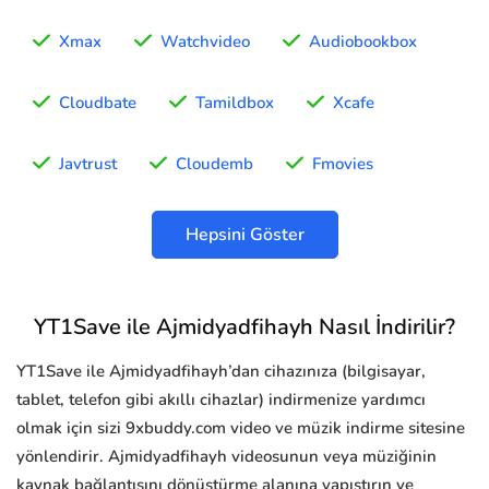
Xmax
Watchvideo
Audiobookbox
Cloudbate
Tamildbox
Xcafe
Javtrust
Cloudemb
Fmovies
Hepsini Göster
YT1Save ile Ajmidyadfihayh Nasıl İndirilir?
YT1Save ile Ajmidyadfihayh’dan cihazınıza (bilgisayar,
tablet, telefon gibi akıllı cihazlar) indirmenize yardımcı
olmak için sizi 9xbuddy.com video ve müzik indirme sitesine
yönlendirir. Ajmidyadfihayh videosunun veya müziğinin
kaynak bağlantısını dönüştürme alanına yapıştırın ve