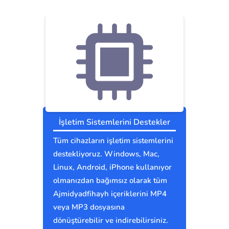
İşletim Sistemlerini Destekler
Tüm cihazların işletim sistemlerini
destekliyoruz. Windows, Mac,
Linux, Android, iPhone kullanıyor
olmanızdan bağımsız olarak tüm
Ajmidyadfihayh içeriklerini MP4
veya MP3 dosyasına
dönüştürebilir ve indirebilirsiniz.