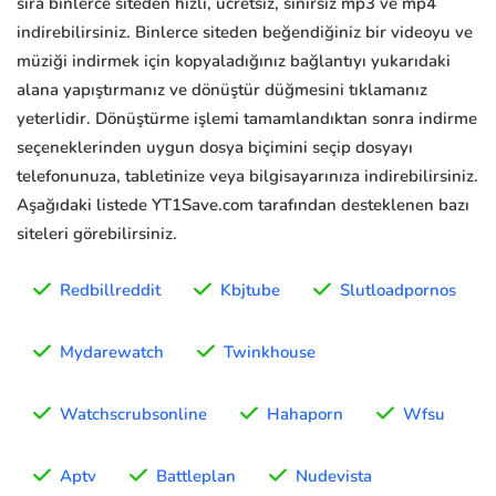
sıra binlerce siteden hızlı, ücretsiz, sınırsız mp3 ve mp4
indirebilirsiniz. Binlerce siteden beğendiğiniz bir videoyu ve
müziği indirmek için kopyaladığınız bağlantıyı yukarıdaki
alana yapıştırmanız ve dönüştür düğmesini tıklamanız
yeterlidir. Dönüştürme işlemi tamamlandıktan sonra indirme
seçeneklerinden uygun dosya biçimini seçip dosyayı
telefonunuza, tabletinize veya bilgisayarınıza indirebilirsiniz.
Aşağıdaki listede YT1Save.com tarafından desteklenen bazı
siteleri görebilirsiniz.
Redbillreddit
Kbjtube
Slutloadpornos
Mydarewatch
Twinkhouse
Watchscrubsonline
Hahaporn
Wfsu
Aptv
Battleplan
Nudevista