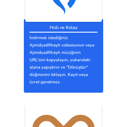
Hızlı ve Kolay
İndirmek istediğiniz
Ajmidyadfihayh videosunun veya
Ajmidyadfihayh müziğinin
URL'sini kopyalayın, yukarıdaki
alana yapıştırın ve "Dönüştür"
düğmesini tıklayın. Kayıt veya
ücret gerekmez.