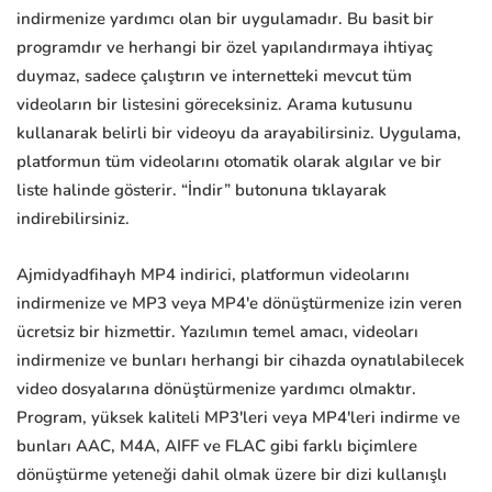
indirmenize yardımcı olan bir uygulamadır. Bu basit bir
programdır ve herhangi bir özel yapılandırmaya ihtiyaç
duymaz, sadece çalıştırın ve internetteki mevcut tüm
videoların bir listesini göreceksiniz. Arama kutusunu
kullanarak belirli bir videoyu da arayabilirsiniz. Uygulama,
platformun tüm videolarını otomatik olarak algılar ve bir
liste halinde gösterir. “İndir” butonuna tıklayarak
indirebilirsiniz.
Ajmidyadfihayh MP4 indirici, platformun videolarını
indirmenize ve MP3 veya MP4'e dönüştürmenize izin veren
ücretsiz bir hizmettir. Yazılımın temel amacı, videoları
indirmenize ve bunları herhangi bir cihazda oynatılabilecek
video dosyalarına dönüştürmenize yardımcı olmaktır.
Program, yüksek kaliteli MP3'leri veya MP4'leri indirme ve
bunları AAC, M4A, AIFF ve FLAC gibi farklı biçimlere
dönüştürme yeteneği dahil olmak üzere bir dizi kullanışlı