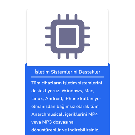
İşletim Sistemlerini Destekler
Tüm cihazların işletim sistemlerini
destekliyoruz. Windows, Mac,
Linux, Android, iPhone kullanıyor
olmanızdan bağımsız olarak tüm
Anarchmusicall içeriklerini MP4
veya MP3 dosyasına
dönüştürebilir ve indirebilirsiniz.