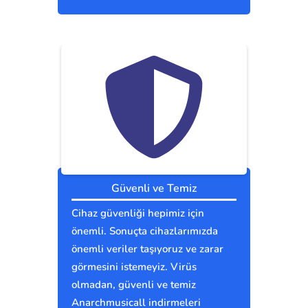
Güvenli ve Temiz
Cihaz güvenliği hepimiz için
önemli. Sonuçta cihazlarımızda
önemli veriler taşıyoruz ve zarar
görmesini istemeyiz. Virüs
olmadan, güvenli ve temiz
Anarchmusicall indirmeleri