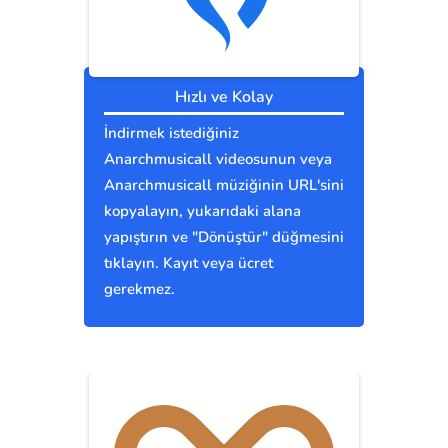
Hızlı ve Kolay
İndirmek istediğiniz
Anarchmusicall videosunun veya
Anarchmusicall müziğinin URL'sini
kopyalayın, yukarıdaki alana
yapıştırın ve "Dönüştür" düğmesini
tıklayın. Kayıt veya ücret
gerekmez.