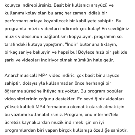
kolayca indirebilirsiniz. Basit bir kullanıcı arayüzü ve
kullanımı kolay olan bu araç her zaman iddialı bir
performans ortaya koyabilecek bir kabiliyete sahiptir. Bu
programla müzik videoları indirmek çok kolay! En sevdiğiniz
müzik videosunun bağlantısını kopyalayın, programın sol
tarafındaki kutuya yapıştırın, "İndir" butonuna tıklayın,
birkaç saniye bekleyin ve hepsi bu! Böylece hızlı bir şekilde
şarkı ve videoları indiriyor olmak mümkün hale gelir.
Anarchmusicall MP4 video indirici çok basit bir arayüze
sahiptir, dolayısıyla kullanmadan önce herhangi bir
öğrenme sürecine ihtiyacınız yoktur. Bu program popüler
video sitelerinin çoğunu destekler. En sevdiğiniz videoları
yüksek kaliteli MP4 formatında otomatik olarak almak için
bu yazılımı kullanabilirsiniz. Program, onu internet'teki
ücretsiz kaynaklardan müzik indirmek için en iyi
programlardan biri yapan birçok kullanışlı özelliğe sahiptir.