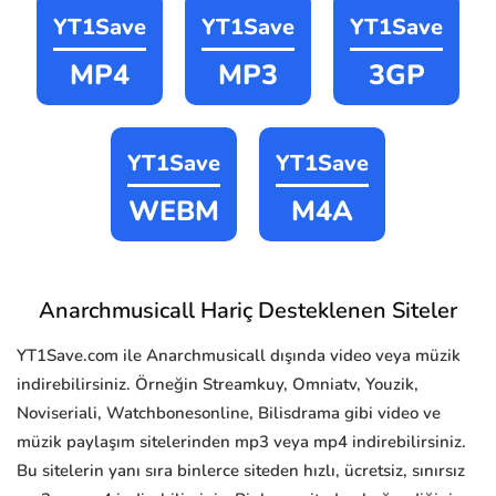
YT1Save
YT1Save
YT1Save
MP4
MP3
3GP
YT1Save
YT1Save
WEBM
M4A
Anarchmusicall Hariç Desteklenen Siteler
YT1Save.com ile Anarchmusicall dışında video veya müzik
indirebilirsiniz. Örneğin Streamkuy, Omniatv, Youzik,
Noviseriali, Watchbonesonline, Bilisdrama gibi video ve
müzik paylaşım sitelerinden mp3 veya mp4 indirebilirsiniz.
Bu sitelerin yanı sıra binlerce siteden hızlı, ücretsiz, sınırsız