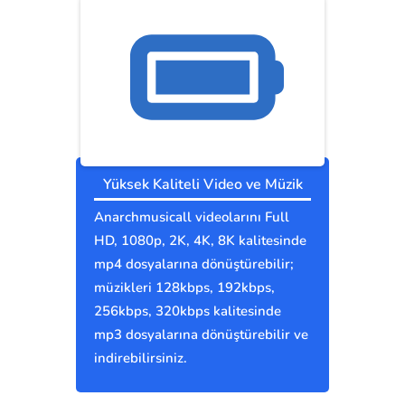
Yüksek Kaliteli Video ve Müzik
Anarchmusicall videolarını Full
HD, 1080p, 2K, 4K, 8K kalitesinde
mp4 dosyalarına dönüştürebilir;
müzikleri 128kbps, 192kbps,
256kbps, 320kbps kalitesinde
mp3 dosyalarına dönüştürebilir ve
indirebilirsiniz.