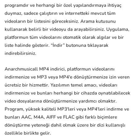
programdır ve herhangi bir özel yapılandırmaya ihtiyaç
duymaz, sadece çalıştırın ve internetteki mevcut tüm
videoların bir listesini göreceksiniz. Arama kutusunu
kullanarak belirli bir videoyu da arayabilirsiniz. Uygulama,
platformun tüm videolarını otomatik olarak algılar ve bir
liste halinde gösterir. “İndir” butonuna tıklayarak
indirebilirsiniz.
Anarchmusicall MP4 indirici, platformun videolarını
indirmenize ve MP3 veya MP4'e dönüştürmenize izin veren
ücretsiz bir hizmettir. Yazılımın temel amacı, videoları
indirmenize ve bunları herhangi bir cihazda oynatılabilecek
video dosyalarına dönüştürmenize yardımcı olmaktır.
Program, yüksek kaliteli MP3'leri veya MP4'leri indirme ve
bunları AAC, M4A, AIFF ve FLAC gibi farklı biçimlere
dönüştürme yeteneği dahil olmak üzere bir dizi kullanışlı
özellikle birlikte gelir.