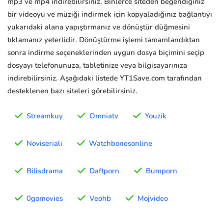
mp3 ve mp4 indirebilirsiniz. Binlerce siteden beğendiğiniz
bir videoyu ve müziği indirmek için kopyaladığınız bağlantıyı
yukarıdaki alana yapıştırmanız ve dönüştür düğmesini
tıklamanız yeterlidir. Dönüştürme işlemi tamamlandıktan
sonra indirme seçeneklerinden uygun dosya biçimini seçip
dosyayı telefonunuza, tabletinize veya bilgisayarınıza
indirebilirsiniz. Aşağıdaki listede YT1Save.com tarafından
desteklenen bazı siteleri görebilirsiniz.
Streamkuy
Omniatv
Youzik
Noviseriali
Watchbonesonline
Bilisdrama
Daftporn
Bumporn
0gomovies
Veohb
Mojvideo