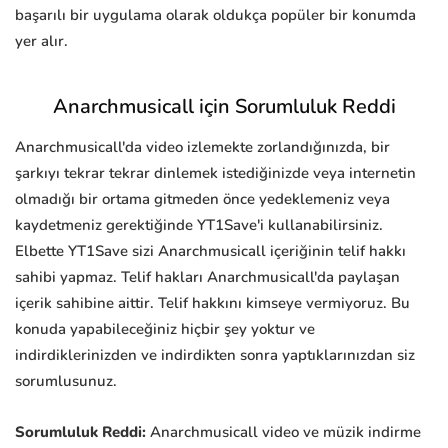
başarılı bir uygulama olarak oldukça popüler bir konumda
yer alır.
Anarchmusicall için Sorumluluk Reddi
Anarchmusicall'da video izlemekte zorlandığınızda, bir
şarkıyı tekrar tekrar dinlemek istediğinizde veya internetin
olmadığı bir ortama gitmeden önce yedeklemeniz veya
kaydetmeniz gerektiğinde YT1Save'i kullanabilirsiniz.
Elbette YT1Save sizi Anarchmusicall içeriğinin telif hakkı
sahibi yapmaz. Telif hakları Anarchmusicall'da paylaşan
içerik sahibine aittir. Telif hakkını kimseye vermiyoruz. Bu
konuda yapabileceğiniz hiçbir şey yoktur ve
indirdiklerinizden ve indirdikten sonra yaptıklarınızdan siz
sorumlusunuz.
Sorumluluk Reddi:
Anarchmusicall video ve müzik indirme