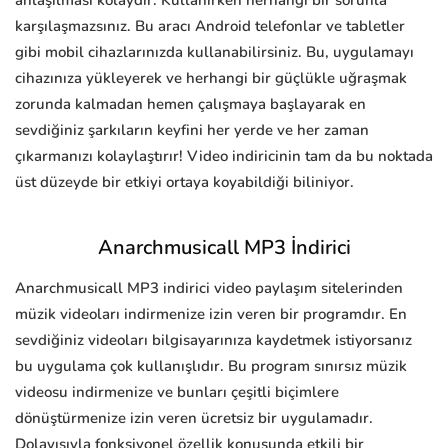
anlaşılması kolaydır. Kullanırken herhangi bir sorunla
karşılaşmazsınız. Bu aracı Android telefonlar ve tabletler
gibi mobil cihazlarınızda kullanabilirsiniz. Bu, uygulamayı
cihazınıza yükleyerek ve herhangi bir güçlükle uğraşmak
zorunda kalmadan hemen çalışmaya başlayarak en
sevdiğiniz şarkıların keyfini her yerde ve her zaman
çıkarmanızı kolaylaştırır! Video indiricinin tam da bu noktada
üst düzeyde bir etkiyi ortaya koyabildiği biliniyor.
Anarchmusicall MP3 İndirici
Anarchmusicall MP3 indirici video paylaşım sitelerinden
müzik videoları indirmenize izin veren bir programdır. En
sevdiğiniz videoları bilgisayarınıza kaydetmek istiyorsanız
bu uygulama çok kullanışlıdır. Bu program sınırsız müzik
videosu indirmenize ve bunları çeşitli biçimlere
dönüştürmenize izin veren ücretsiz bir uygulamadır.
Dolayısıyla fonksiyonel özellik konusunda etkili bir