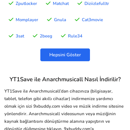
Zputlocker
Matchat
Diziizlefulltr
Momplayer
Gnula
Cat3movie
3sat
2beeg
Rule34
Hepsini Göster
YT1Save ile Anarchmusicall Nasıl İndirilir?
YT1Save ile Anarchmusicall’dan cihazınıza (bilgisayar,
tablet, telefon gibi akıllı cihazlar) indirmenize yardımcı
olmak için sizi 9xbuddy.com video ve müzik indirme sitesine
yönlendirir. Anarchmusicall videosunun veya müziğinin
kaynak bağlantısını dönüştürme alanına yapıştırın ve
dönüştür düğmesine tıklayın, 9xbuddy.com'a