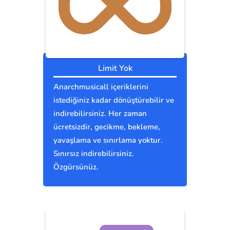
Limit Yok
Anarchmusicall içeriklerini
istediğiniz kadar dönüştürebilir ve
indirebilirsiniz. Her zaman
ücretsizdir, gecikme, bekleme,
yavaşlama ve sınırlama yoktur.
Sınırsız indirebilirsiniz.
Özgürsünüz.