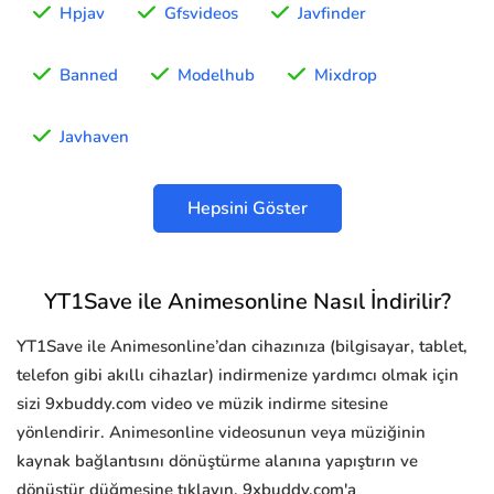
Hpjav
Gfsvideos
Javfinder
Banned
Modelhub
Mixdrop
Javhaven
Hepsini Göster
YT1Save ile Animesonline Nasıl İndirilir?
YT1Save ile Animesonline’dan cihazınıza (bilgisayar, tablet,
telefon gibi akıllı cihazlar) indirmenize yardımcı olmak için
sizi 9xbuddy.com video ve müzik indirme sitesine
yönlendirir. Animesonline videosunun veya müziğinin
kaynak bağlantısını dönüştürme alanına yapıştırın ve
dönüştür düğmesine tıklayın, 9xbuddy.com'a