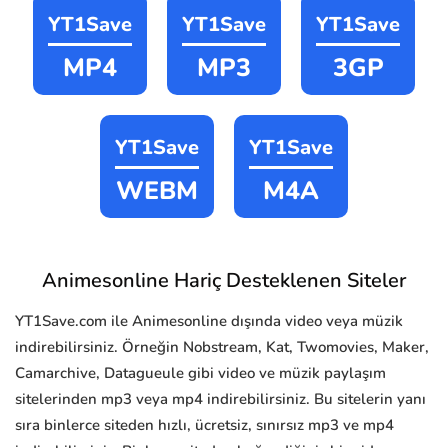
YT1Save
YT1Save
YT1Save
MP4
MP3
3GP
YT1Save
YT1Save
WEBM
M4A
Animesonline Hariç Desteklenen Siteler
YT1Save.com ile Animesonline dışında video veya müzik
indirebilirsiniz. Örneğin Nobstream, Kat, Twomovies, Maker,
Camarchive, Datagueule gibi video ve müzik paylaşım
sitelerinden mp3 veya mp4 indirebilirsiniz. Bu sitelerin yanı
sıra binlerce siteden hızlı, ücretsiz, sınırsız mp3 ve mp4