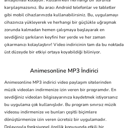
anlaşılması kolaydır. Kullanırken herhangi bir sorunla
karşılaşmazsınız. Bu aracı Android telefonlar ve tabletler
gibi mobil cihazlarınızda kullanabilirsiniz. Bu, uygulamayı
cihazınıza yükleyerek ve herhangi bir güçlükle uğraşmak
zorunda kalmadan hemen çalışmaya başlayarak en
sevdiğiniz şarkıların keyfini her yerde ve her zaman
çıkarmanızı kolaylaştırır! Video indiricinin tam da bu noktada
üst düzeyde bir etkiyi ortaya koyabildiği biliniyor.
Animesonline MP3 İndirici
Animesonline MP3 indirici video paylaşım sitelerinden
müzik videoları indirmenize izin veren bir programdır. En
sevdiğiniz videoları bilgisayarınıza kaydetmek istiyorsanız
bu uygulama çok kullanışlıdır. Bu program sınırsız müzik
videosu indirmenize ve bunları çeşitli biçimlere
dönüştürmenize izin veren ücretsiz bir uygulamadır.
Dolayısıyla fonksiyonel özellik konusunda etkili bir