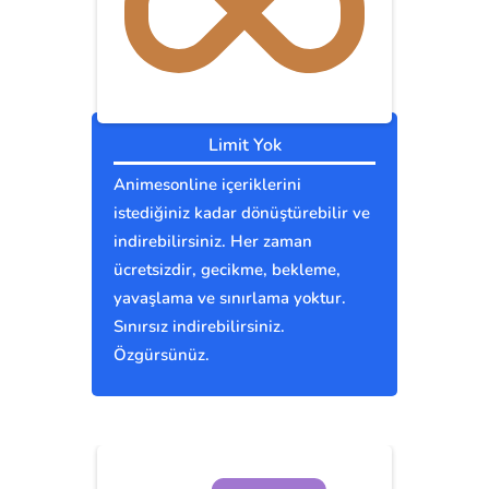
Limit Yok
Animesonline içeriklerini
istediğiniz kadar dönüştürebilir ve
indirebilirsiniz. Her zaman
ücretsizdir, gecikme, bekleme,
yavaşlama ve sınırlama yoktur.
Sınırsız indirebilirsiniz.
Özgürsünüz.