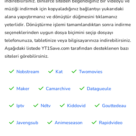
indirebilirsiniz. Binlerce siteden beğendiğiniz bir videoyu ve
müziği indirmek için kopyaladığınız bağlantıyı yukarıdaki
alana yapıştırmanız ve dönüştür düğmesini tıklamanız
yeterlidir. Dönüştürme işlemi tamamlandıktan sonra indirme
seçeneklerinden uygun dosya biçimini seçip dosyayı
telefonunuza, tabletinize veya bilgisayarınıza indirebilirsiniz.
Aşağıdaki listede YT1Save.com tarafından desteklenen bazı
siteleri görebilirsiniz.
Nobstream
Kat
Twomovies
Maker
Camarchive
Datagueule
Iptv
Ndtv
Kiddovid
Gouttedeau
Javengsub
Animeseason
Rapidvideo