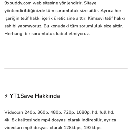
9xbuddy.com web sitesine yönlendirir. Siteye
yönlendirildiğinizde tüm sorumluluk size aittir. Ayrıca her
içeriğin telif hakkı içerik üreticisine aittir. Kimseyi telif hakkı
sahibi yapmıyoruz. Bu konudaki tüm sorumluluk size aittir.
Herhangi bir sorumluluk kabul etmiyoruz.
⚡ YT1Save Hakkında
Videoları 240p, 360p, 480p, 720p, 1080p, hd, full hd,
4k, 8k kalitesinde mp4 dosyası olarak indirebilir, ayrıca
videoları mp3 dosyası olarak 128kbps, 192kbps,