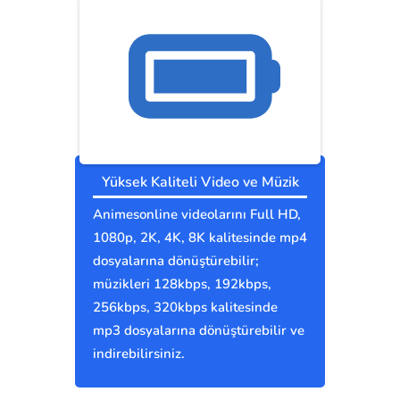
Yüksek Kaliteli Video ve Müzik
Animesonline videolarını Full HD,
1080p, 2K, 4K, 8K kalitesinde mp4
dosyalarına dönüştürebilir;
müzikleri 128kbps, 192kbps,
256kbps, 320kbps kalitesinde
mp3 dosyalarına dönüştürebilir ve
indirebilirsiniz.