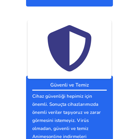
Güvenli ve Temiz
Cihaz güvenliği hepimiz için
önemli. Sonuçta cihazlarımızda
önemli veriler taşıyoruz ve zarar
görmesini istemeyiz. Virüs
olmadan, güvenli ve temiz
Animesonline indirmeleri