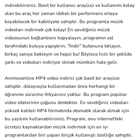
indirebilirsiniz. Basit bir kullanıcı arayüzü ve kullanımı kolay
olan bu araç her zaman iddialı bir performans ortaya
koyabilecek bir kabiliyete sahiptir. Bu programla müzik
videoları indirmek çok kolay! En sevdiğiniz müzik
videosunun bağlantısını kopyalayın, programın sol
tarafındaki kutuya yapıştırın, "İndir" butonuna tıklayın,
birkaç saniye bekleyin ve hepsi bu! Böylece hızlı bir şekilde
şarkı ve videoları indiriyor olmak mümkün hale gelir.
Animesonline MP4 video indirici çok basit bir arayüze
sahiptir, dolayısıyla kullanmadan önce herhangi bir
öğrenme sürecine ihtiyacınız yoktur. Bu program popüler
video sitelerinin çoğunu destekler. En sevdiğiniz videoları
yüksek kaliteli MP4 formatında otomatik olarak almak için
bu yazılımı kullanabilirsiniz. Program, onu internet'teki
ücretsiz kaynaklardan müzik indirmek için en iyi
programlardan biri yapan birçok kullanışlı özelliğe sahiptir.