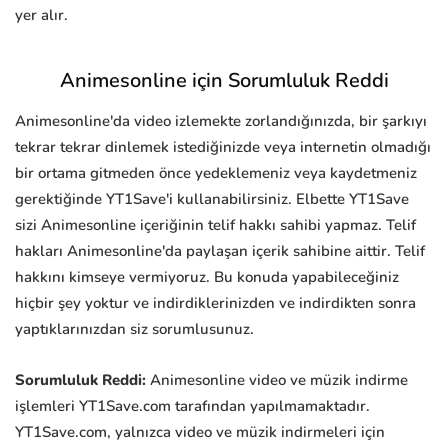
yer alır.
Animesonline için Sorumluluk Reddi
Animesonline'da video izlemekte zorlandığınızda, bir şarkıyı
tekrar tekrar dinlemek istediğinizde veya internetin olmadığı
bir ortama gitmeden önce yedeklemeniz veya kaydetmeniz
gerektiğinde YT1Save'i kullanabilirsiniz. Elbette YT1Save
sizi Animesonline içeriğinin telif hakkı sahibi yapmaz. Telif
hakları Animesonline'da paylaşan içerik sahibine aittir. Telif
hakkını kimseye vermiyoruz. Bu konuda yapabileceğiniz
hiçbir şey yoktur ve indirdiklerinizden ve indirdikten sonra
yaptıklarınızdan siz sorumlusunuz.
Sorumluluk Reddi:
Animesonline video ve müzik indirme
işlemleri YT1Save.com tarafından yapılmamaktadır.
YT1Save.com, yalnızca video ve müzik indirmeleri için