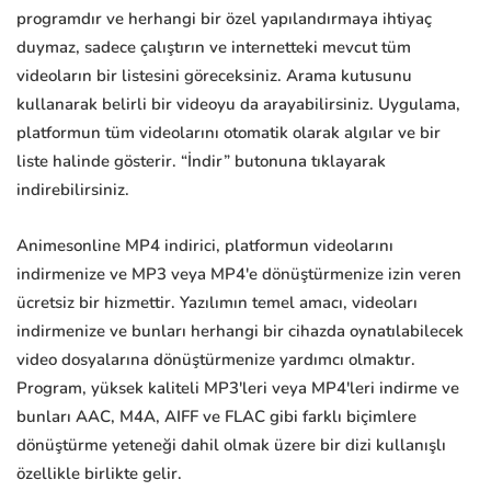
programdır ve herhangi bir özel yapılandırmaya ihtiyaç
duymaz, sadece çalıştırın ve internetteki mevcut tüm
videoların bir listesini göreceksiniz. Arama kutusunu
kullanarak belirli bir videoyu da arayabilirsiniz. Uygulama,
platformun tüm videolarını otomatik olarak algılar ve bir
liste halinde gösterir. “İndir” butonuna tıklayarak
indirebilirsiniz.
Animesonline MP4 indirici, platformun videolarını
indirmenize ve MP3 veya MP4'e dönüştürmenize izin veren
ücretsiz bir hizmettir. Yazılımın temel amacı, videoları
indirmenize ve bunları herhangi bir cihazda oynatılabilecek
video dosyalarına dönüştürmenize yardımcı olmaktır.
Program, yüksek kaliteli MP3'leri veya MP4'leri indirme ve
bunları AAC, M4A, AIFF ve FLAC gibi farklı biçimlere
dönüştürme yeteneği dahil olmak üzere bir dizi kullanışlı
özellikle birlikte gelir.