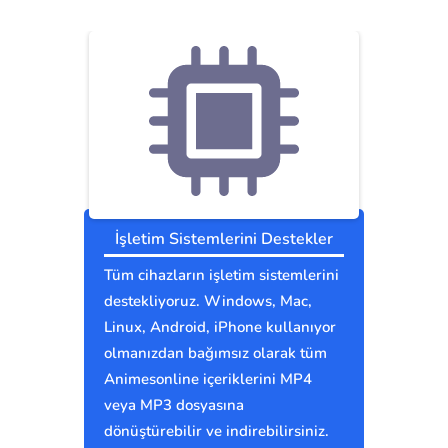
İşletim Sistemlerini Destekler
Tüm cihazların işletim sistemlerini
destekliyoruz. Windows, Mac,
Linux, Android, iPhone kullanıyor
olmanızdan bağımsız olarak tüm
Animesonline içeriklerini MP4
veya MP3 dosyasına
dönüştürebilir ve indirebilirsiniz.