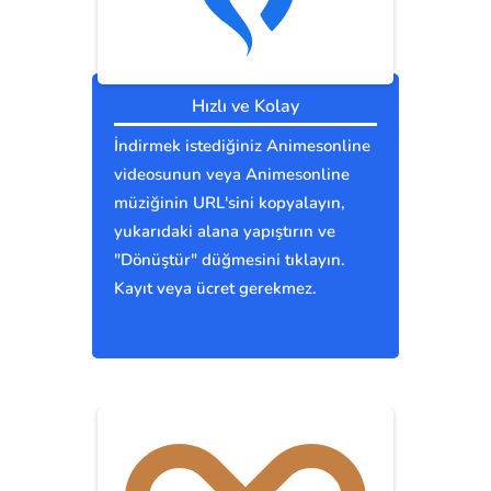
Hızlı ve Kolay
İndirmek istediğiniz Animesonline
videosunun veya Animesonline
müziğinin URL'sini kopyalayın,
yukarıdaki alana yapıştırın ve
"Dönüştür" düğmesini tıklayın.
Kayıt veya ücret gerekmez.