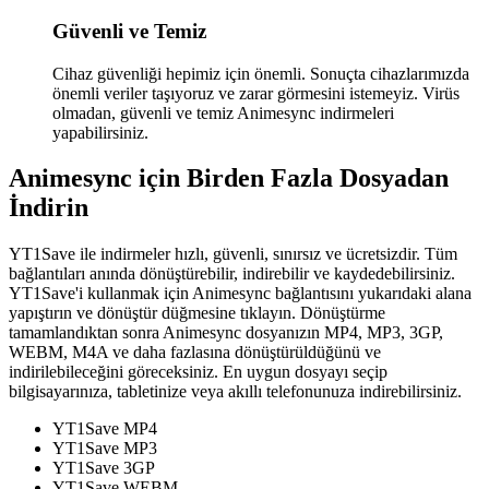
Güvenli ve Temiz
Cihaz güvenliği hepimiz için önemli. Sonuçta cihazlarımızda
önemli veriler taşıyoruz ve zarar görmesini istemeyiz. Virüs
olmadan, güvenli ve temiz Animesync indirmeleri
yapabilirsiniz.
Animesync için Birden Fazla Dosyadan
İndirin
YT1Save ile indirmeler hızlı, güvenli, sınırsız ve ücretsizdir. Tüm
bağlantıları anında dönüştürebilir, indirebilir ve kaydedebilirsiniz.
YT1Save'i kullanmak için Animesync bağlantısını yukarıdaki alana
yapıştırın ve dönüştür düğmesine tıklayın. Dönüştürme
tamamlandıktan sonra Animesync dosyanızın MP4, MP3, 3GP,
WEBM, M4A ve daha fazlasına dönüştürüldüğünü ve
indirilebileceğini göreceksiniz. En uygun dosyayı seçip
bilgisayarınıza, tabletinize veya akıllı telefonunuza indirebilirsiniz.
YT1Save
MP4
YT1Save
MP3
YT1Save
3GP
YT1Save
WEBM