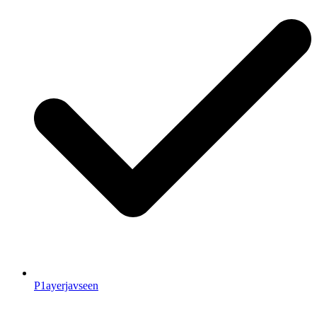
P1ayerjavseen