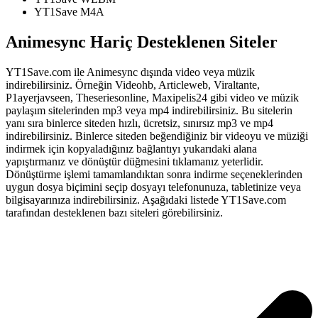
YT1Save
M4A
Animesync Hariç Desteklenen Siteler
YT1Save.com ile Animesync dışında video veya müzik
indirebilirsiniz. Örneğin Videohb, Articleweb, Viraltante,
P1ayerjavseen, Theseriesonline, Maxipelis24 gibi video ve müzik
paylaşım sitelerinden mp3 veya mp4 indirebilirsiniz. Bu sitelerin
yanı sıra binlerce siteden hızlı, ücretsiz, sınırsız mp3 ve mp4
indirebilirsiniz. Binlerce siteden beğendiğiniz bir videoyu ve müziği
indirmek için kopyaladığınız bağlantıyı yukarıdaki alana
yapıştırmanız ve dönüştür düğmesini tıklamanız yeterlidir.
Dönüştürme işlemi tamamlandıktan sonra indirme seçeneklerinden
uygun dosya biçimini seçip dosyayı telefonunuza, tabletinize veya
bilgisayarınıza indirebilirsiniz. Aşağıdaki listede YT1Save.com
tarafından desteklenen bazı siteleri görebilirsiniz.