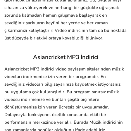
gibi mobil cihazlarınızda kullanabilirsiniz. Bu, uygulamayı
cihazınıza yükleyerek ve herhangi bir güçlükle uğraşmak
zorunda kalmadan hemen çalışmaya başlayarak en
sevdiğiniz şarkıların keyfini her yerde ve her zaman
çıkarmanızı kolaylaştırır! Video indiricinin tam da bu noktada
üst düzeyde bir etkiyi ortaya koyabildiği biliniyor.
Asiancricket MP3 İndirici
Asiancricket MP3 indirici video paylaşım sitelerinden müzik
videoları indirmenize izin veren bir programdır. En
sevdiğiniz videoları bilgisayarınıza kaydetmek istiyorsanız
bu uygulama çok kullanışlıdır. Bu program sınırsız müzik
videosu indirmenize ve bunları çeşitli biçimlere
dönüştürmenize izin veren ücretsiz bir uygulamadır.
Dolayısıyla fonksiyonel özellik konusunda etkili bir
performansın merkezinde yer alır. Burada Müzik indiricinin
son zamanlarda popüler olduğunu ifade edebiliriz.