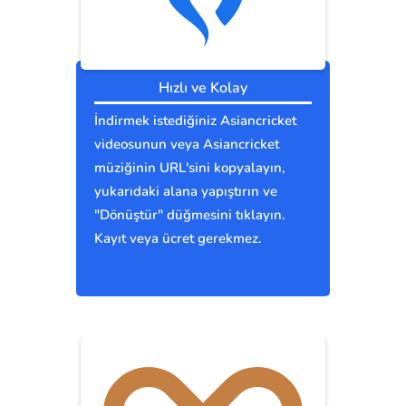
Hızlı ve Kolay
İndirmek istediğiniz Asiancricket
videosunun veya Asiancricket
müziğinin URL'sini kopyalayın,
yukarıdaki alana yapıştırın ve
"Dönüştür" düğmesini tıklayın.
Kayıt veya ücret gerekmez.