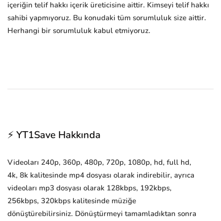
içeriğin telif hakkı içerik üreticisine aittir. Kimseyi telif hakkı
sahibi yapmıyoruz. Bu konudaki tüm sorumluluk size aittir.
Herhangi bir sorumluluk kabul etmiyoruz.
⚡ YT1Save Hakkında
Videoları 240p, 360p, 480p, 720p, 1080p, hd, full hd,
4k, 8k kalitesinde mp4 dosyası olarak indirebilir, ayrıca
videoları mp3 dosyası olarak 128kbps, 192kbps,
256kbps, 320kbps kalitesinde müziğe
dönüştürebilirsiniz. Dönüştürmeyi tamamladıktan sonra