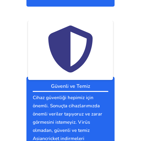
Güvenli ve Temiz
Cihaz güvenliği hepimiz için
önemli. Sonuçta cihazlarımızda
önemli veriler taşıyoruz ve zarar
görmesini istemeyiz. Virüs
olmadan, güvenli ve temiz
Asiancricket indirmeleri