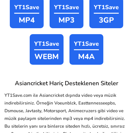
YT1Save
YT1Save
YT1Save
MP4
MP3
3GP
YT1Save
YT1Save
WEBM
M4A
Asiancricket Hariç Desteklenen Siteler
YT1Save.com ile Asiancricket dışında video veya müzik
indirebilirsiniz. Örneğin Voeunblck, Easttennesseepbs,
Dsmouse, Javtasty, Motorsport, Animecruzers gibi video ve
müzik paylaşım sitelerinden mp3 veya mp4 indirebilirsiniz.
Bu sitelerin yanı sıra binlerce siteden hızlı, ücretsiz, sınırsız