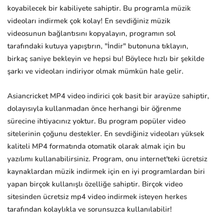
koyabilecek bir kabiliyete sahiptir. Bu programla müzik
videoları indirmek çok kolay! En sevdiğiniz müzik
videosunun bağlantısını kopyalayın, programın sol
tarafındaki kutuya yapıştırın, "İndir" butonuna tıklayın,
birkaç saniye bekleyin ve hepsi bu! Böylece hızlı bir şekilde
şarkı ve videoları indiriyor olmak mümkün hale gelir.
Asiancricket MP4 video indirici çok basit bir arayüze sahiptir,
dolayısıyla kullanmadan önce herhangi bir öğrenme
sürecine ihtiyacınız yoktur. Bu program popüler video
sitelerinin çoğunu destekler. En sevdiğiniz videoları yüksek
kaliteli MP4 formatında otomatik olarak almak için bu
yazılımı kullanabilirsiniz. Program, onu internet'teki ücretsiz
kaynaklardan müzik indirmek için en iyi programlardan biri
yapan birçok kullanışlı özelliğe sahiptir. Birçok video
sitesinden ücretsiz mp4 video indirmek isteyen herkes
tarafından kolaylıkla ve sorunsuzca kullanılabilir!