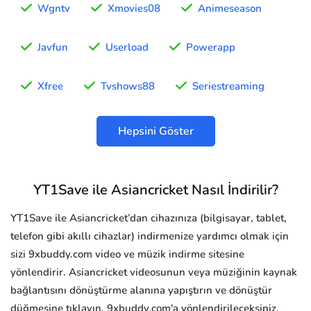
Wgntv
Xmovies08
Animeseason
Javfun
Userload
Powerapp
Xfree
Tvshows88
Seriestreaming
Hepsini Göster
YT1Save ile Asiancricket Nasıl İndirilir?
YT1Save ile Asiancricket’dan cihazınıza (bilgisayar, tablet,
telefon gibi akıllı cihazlar) indirmenize yardımcı olmak için
sizi 9xbuddy.com video ve müzik indirme sitesine
yönlendirir. Asiancricket videosunun veya müziğinin kaynak
bağlantısını dönüştürme alanına yapıştırın ve dönüştür
düğmesine tıklayın, 9xbuddy.com'a yönlendirileceksiniz.