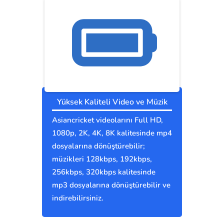
Yüksek Kaliteli Video ve Müzik
Asiancricket videolarını Full HD,
1080p, 2K, 4K, 8K kalitesinde mp4
dosyalarına dönüştürebilir;
müzikleri 128kbps, 192kbps,
256kbps, 320kbps kalitesinde
mp3 dosyalarına dönüştürebilir ve
indirebilirsiniz.