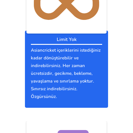
Limit Yok
Asiancricket içeriklerini istediğiniz
kadar dönüştürebilir ve
indirebilirsiniz. Her zaman
ücretsizdir, gecikme, bekleme,
yavaşlama ve sınırlama yoktur.
Sınırsız indirebilirsiniz.
Özgürsünüz.