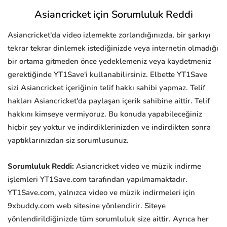
Asiancricket için Sorumluluk Reddi
Asiancricket'da video izlemekte zorlandığınızda, bir şarkıyı
tekrar tekrar dinlemek istediğinizde veya internetin olmadığı
bir ortama gitmeden önce yedeklemeniz veya kaydetmeniz
gerektiğinde YT1Save'i kullanabilirsiniz. Elbette YT1Save
sizi Asiancricket içeriğinin telif hakkı sahibi yapmaz. Telif
hakları Asiancricket'da paylaşan içerik sahibine aittir. Telif
hakkını kimseye vermiyoruz. Bu konuda yapabileceğiniz
hiçbir şey yoktur ve indirdiklerinizden ve indirdikten sonra
yaptıklarınızdan siz sorumlusunuz.
Sorumluluk Reddi:
Asiancricket video ve müzik indirme
işlemleri YT1Save.com tarafından yapılmamaktadır.
YT1Save.com, yalnızca video ve müzik indirmeleri için
9xbuddy.com web sitesine yönlendirir. Siteye
yönlendirildiğinizde tüm sorumluluk size aittir. Ayrıca her