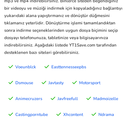
mp3 ve mp4 indirebilirsiniz. Binlerce siteden beğendiğiniz
bir videoyu ve müziği indirmek için kopyaladığınız bağlantıyı
yukarıdaki alana yapıştırmanız ve dönüştür düğmesini
tıklamanız yeterlidir. Dönüştürme işlemi tamamlandıktan
sonra indirme seçeneklerinden uygun dosya biçimini seçip
dosyayı telefonunuza, tabletinize veya bilgisayarınıza
indirebilirsiniz. Aşağıdaki listede YT1Save.com tarafından
desteklenen bazı siteleri görebilirsiniz.
Voeunblck
Easttennesseepbs
Dsmouse
Javtasty
Motorsport
Animecruzers
Javfreefull
Madmoizelle
Castingporntube
Xhcontent
Ndrama