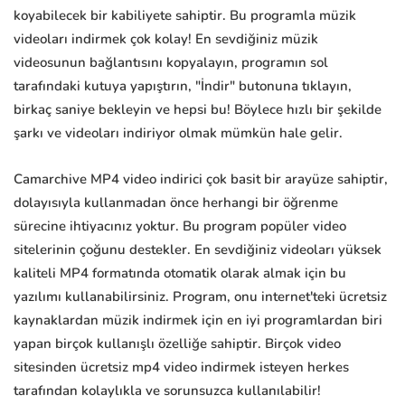
koyabilecek bir kabiliyete sahiptir. Bu programla müzik
videoları indirmek çok kolay! En sevdiğiniz müzik
videosunun bağlantısını kopyalayın, programın sol
tarafındaki kutuya yapıştırın, "İndir" butonuna tıklayın,
birkaç saniye bekleyin ve hepsi bu! Böylece hızlı bir şekilde
şarkı ve videoları indiriyor olmak mümkün hale gelir.
Camarchive MP4 video indirici çok basit bir arayüze sahiptir,
dolayısıyla kullanmadan önce herhangi bir öğrenme
sürecine ihtiyacınız yoktur. Bu program popüler video
sitelerinin çoğunu destekler. En sevdiğiniz videoları yüksek
kaliteli MP4 formatında otomatik olarak almak için bu
yazılımı kullanabilirsiniz. Program, onu internet'teki ücretsiz
kaynaklardan müzik indirmek için en iyi programlardan biri
yapan birçok kullanışlı özelliğe sahiptir. Birçok video
sitesinden ücretsiz mp4 video indirmek isteyen herkes
tarafından kolaylıkla ve sorunsuzca kullanılabilir!