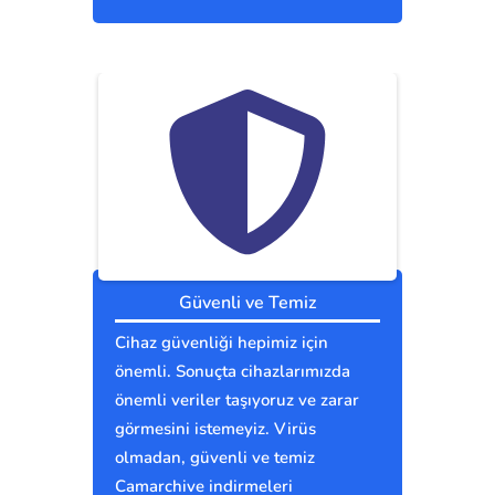
Güvenli ve Temiz
Cihaz güvenliği hepimiz için
önemli. Sonuçta cihazlarımızda
önemli veriler taşıyoruz ve zarar
görmesini istemeyiz. Virüs
olmadan, güvenli ve temiz
Camarchive indirmeleri