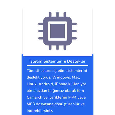
İşletim Sistemlerini Destekler
Tüm cihazların işletim sistemlerini
destekliyoruz. Windows, Mac,
Linux, Android, iPhone kullanıyor
olmanızdan bağımsız olarak tüm
Camarchive içeriklerini MP4 veya
MP3 dosyasına dönüştürebilir ve
indirebilirsiniz.