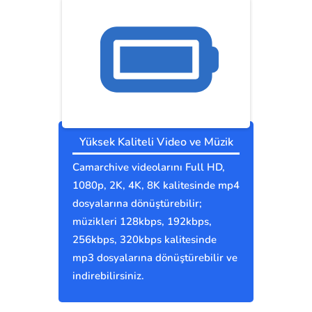
Yüksek Kaliteli Video ve Müzik
Camarchive videolarını Full HD,
1080p, 2K, 4K, 8K kalitesinde mp4
dosyalarına dönüştürebilir;
müzikleri 128kbps, 192kbps,
256kbps, 320kbps kalitesinde
mp3 dosyalarına dönüştürebilir ve
indirebilirsiniz.