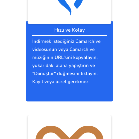
Hızlı ve Kolay
İndirmek istediğiniz Camarchive
videosunun veya Camarchive
müziğinin URL'sini kopyalayın,
yukarıdaki alana yapıştırın ve
"Dönüştür" düğmesini tıklayın.
Kayıt veya ücret gerekmez.