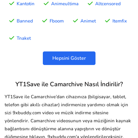
Kantotin
Animeultima
Altcensored
Banned
Fboom
Animet
Itemfix
Tnaket
Hepsini Göster
YT1Save ile Camarchive Nasıl İndirilir?
YT1Save ile Camarchive’dan cihazınıza (bilgisayar, tablet,
telefon gibi akıllı cihazlar) indirmenize yardımcı olmak için
sizi 9xbuddy.com video ve müzik indirme sitesine
yönlendirir. Camarchive videosunun veya müziğinin kaynak
bağlantısını dönüştürme alanına yapıştırın ve dönüştür
düğmesine tıklayın, 9xbuddy.com'a yönlendirileceksiniz.