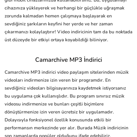
gibi mobil cihazlarınızda kullanabilirsiniz. Bu, uygulamayı
cihazınıza yükleyerek ve herhangi bir güçlükle uğraşmak
zorunda kalmadan hemen çalışmaya başlayarak en
sevdiğiniz şarkıların keyfini her yerde ve her zaman
çıkarmanızı kolaylaştırır! Video indiricinin tam da bu noktada
üst düzeyde bir etkiyi ortaya koyabildiği biliniyor.
Camarchive MP3 İndirici
Camarchive MP3 indirici video paylaşım sitelerinden müzik
videoları indirmenize izin veren bir programdır. En
sevdiğiniz videoları bilgisayarınıza kaydetmek istiyorsanız
bu uygulama çok kullanışlıdır. Bu program sınırsız müzik
videosu indirmenize ve bunları çeşitli biçimlere
dönüştürmenize izin veren ücretsiz bir uygulamadır.
Dolayısıyla fonksiyonel özellik konusunda etkili bir
performansın merkezinde yer alır. Burada Müzik indiricinin
son zamanlarda popüler olduğunu ifade edebiliriz.