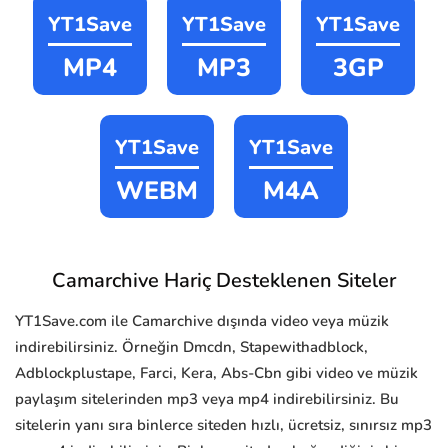
YT1Save
YT1Save
YT1Save
MP4
MP3
3GP
YT1Save
YT1Save
WEBM
M4A
Camarchive Hariç Desteklenen Siteler
YT1Save.com ile Camarchive dışında video veya müzik
indirebilirsiniz. Örneğin Dmcdn, Stapewithadblock,
Adblockplustape, Farci, Kera, Abs-Cbn gibi video ve müzik
paylaşım sitelerinden mp3 veya mp4 indirebilirsiniz. Bu
sitelerin yanı sıra binlerce siteden hızlı, ücretsiz, sınırsız mp3