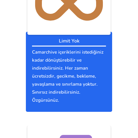
Limit Yok
Camarchive içeriklerini istediğiniz
kadar dönüştürebilir ve
indirebilirsiniz. Her zaman
ücretsizdir, gecikme, bekleme,
yavaşlama ve sınırlama yoktur.
Sınırsız indirebilirsiniz.
Özgürsünüz.