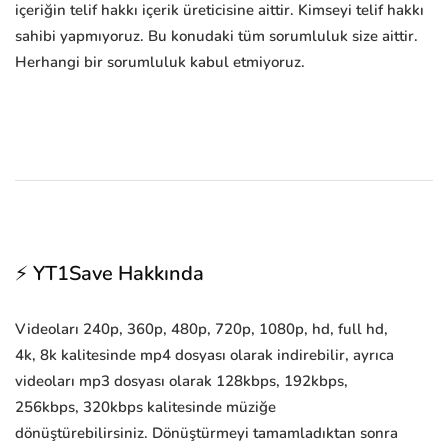
içeriğin telif hakkı içerik üreticisine aittir. Kimseyi telif hakkı
sahibi yapmıyoruz. Bu konudaki tüm sorumluluk size aittir.
Herhangi bir sorumluluk kabul etmiyoruz.
⚡ YT1Save Hakkında
Videoları 240p, 360p, 480p, 720p, 1080p, hd, full hd,
4k, 8k kalitesinde mp4 dosyası olarak indirebilir, ayrıca
videoları mp3 dosyası olarak 128kbps, 192kbps,
256kbps, 320kbps kalitesinde müziğe
dönüştürebilirsiniz. Dönüştürmeyi tamamladıktan sonra