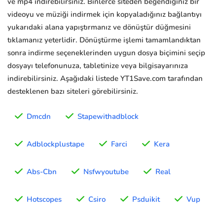
ve mp4 indirebilirsiniz. Binlerce siteden beğendiğiniz bir
videoyu ve müziği indirmek için kopyaladığınız bağlantıyı
yukarıdaki alana yapıştırmanız ve dönüştür düğmesini
tıklamanız yeterlidir. Dönüştürme işlemi tamamlandıktan
sonra indirme seçeneklerinden uygun dosya biçimini seçip
dosyayı telefonunuza, tabletinize veya bilgisayarınıza
indirebilirsiniz. Aşağıdaki listede YT1Save.com tarafından
desteklenen bazı siteleri görebilirsiniz.
Dmcdn
Stapewithadblock
Adblockplustape
Farci
Kera
Abs-Cbn
Nsfwyoutube
Real
Hotscopes
Csiro
Psduikit
Vup