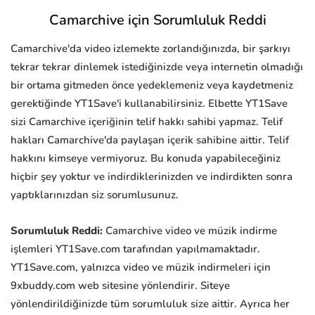
Camarchive için Sorumluluk Reddi
Camarchive'da video izlemekte zorlandığınızda, bir şarkıyı
tekrar tekrar dinlemek istediğinizde veya internetin olmadığı
bir ortama gitmeden önce yedeklemeniz veya kaydetmeniz
gerektiğinde YT1Save'i kullanabilirsiniz. Elbette YT1Save
sizi Camarchive içeriğinin telif hakkı sahibi yapmaz. Telif
hakları Camarchive'da paylaşan içerik sahibine aittir. Telif
hakkını kimseye vermiyoruz. Bu konuda yapabileceğiniz
hiçbir şey yoktur ve indirdiklerinizden ve indirdikten sonra
yaptıklarınızdan siz sorumlusunuz.
Sorumluluk Reddi:
Camarchive video ve müzik indirme
işlemleri YT1Save.com tarafından yapılmamaktadır.
YT1Save.com, yalnızca video ve müzik indirmeleri için
9xbuddy.com web sitesine yönlendirir. Siteye
yönlendirildiğinizde tüm sorumluluk size aittir. Ayrıca her