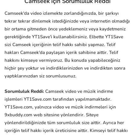
Camseek için Sorumluluk Reddi
Camseek'da video izlemekte zorlandığınızda, bir şarkıyı
tekrar tekrar dinlemek istediğinizde veya internetin olmadığı
bir ortama gitmeden önce yedeklemeniz veya kaydetmeniz
gerektiğinde YT1Save'i kullanabilirsiniz. Elbette YT1Save
sizi Camseek içeriğinin telif hakkı sahibi yapmaz. Telif
hakları Camseek'da paylaşan içerik sahibine aittir. Telif
hakkını kimseye vermiyoruz. Bu konuda yapabileceğiniz
hiçbir şey yoktur ve indirdiklerinizden ve indirdikten sonra
yaptıklarınızdan siz sorumlusunuz.
Sorumluluk Reddi:
Camseek video ve müzik indirme
işlemleri YT1Save.com tarafından yapılmamaktadır.
YT1Save.com, yalnızca video ve müzik indirmeleri için
9xbuddy.com web sitesine yönlendirir. Siteye
yönlendirildiğinizde tüm sorumluluk size aittir. Ayrıca her
içeriğin telif hakkı içerik üreticisine aittir. Kimseyi telif hakkı