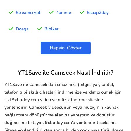
Streamcrypt
4anime
Ssoap2day
Doega
Bibiker
Hepsini Göster
YT1Save ile Camseek Nasıl İndirilir?
YT1Save ile Camseek’dan cihazınıza (bilgisayar, tablet,
telefon gibi akıllı cihazlar) indirmenize yardımcı olmak için
sizi 9xbuddy.com video ve müzik indirme sitesine
yönlendirir. Camseek videosunun veya müziğinin kaynak
bağlantısını dönüştürme alanına yapıştırın ve dönüştür
düğmesine tıklayın, 9xbuddy.com'a yönlendirileceksiniz.
Siteye yönlendirildikten sonra birden çok dosya türü, dosya