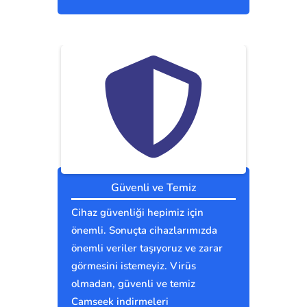
Güvenli ve Temiz
Cihaz güvenliği hepimiz için
önemli. Sonuçta cihazlarımızda
önemli veriler taşıyoruz ve zarar
görmesini istemeyiz. Virüs
olmadan, güvenli ve temiz
Camseek indirmeleri