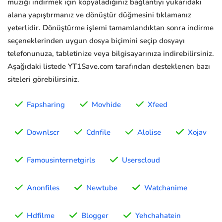
müziği indirmek için kopyaladığınız bağlantıyı yukarıdaki
alana yapıştırmanız ve dönüştür düğmesini tıklamanız
yeterlidir. Dönüştürme işlemi tamamlandıktan sonra indirme
seçeneklerinden uygun dosya biçimini seçip dosyayı
telefonunuza, tabletinize veya bilgisayarınıza indirebilirsiniz.
Aşağıdaki listede YT1Save.com tarafından desteklenen bazı
siteleri görebilirsiniz.
Fapsharing
Movhide
Xfeed
Downlscr
Cdnfile
Alolise
Xojav
Famousinternetgirls
Userscloud
Anonfiles
Newtube
Watchanime
Hdfilme
Blogger
Yehchahatein