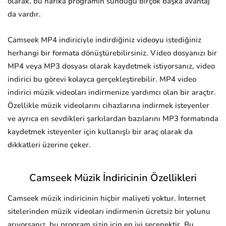
olarak, bu harika programın sunduğu birçok başka avantaj
da vardır.
Camseek MP4 indiriciyle indirdiğiniz videoyu istediğiniz
herhangi bir formata dönüştürebilirsiniz. Video dosyanızı bir
MP4 veya MP3 dosyası olarak kaydetmek istiyorsanız, video
indirici bu görevi kolayca gerçekleştirebilir. MP4 video
indirici müzik videoları indirmenize yardımcı olan bir araçtır.
Özellikle müzik videolarını cihazlarına indirmek isteyenler
ve ayrıca en sevdikleri şarkılardan bazılarını MP3 formatında
kaydetmek isteyenler için kullanışlı bir araç olarak da
dikkatleri üzerine çeker.
Camseek Müzik İndiricinin Özellikleri
Camseek müzik indiricinin hiçbir maliyeti yoktur. İnternet
sitelerinden müzik videoları indirmenin ücretsiz bir yolunu
arıyorsanız, bu program sizin için en iyi seçenektir. Bu