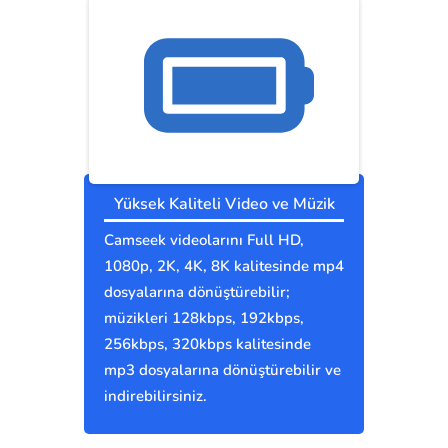
Yüksek Kaliteli Video ve Müzik
Camseek videolarını Full HD,
1080p, 2K, 4K, 8K kalitesinde mp4
dosyalarına dönüştürebilir;
müzikleri 128kbps, 192kbps,
256kbps, 320kbps kalitesinde
mp3 dosyalarına dönüştürebilir ve
indirebilirsiniz.