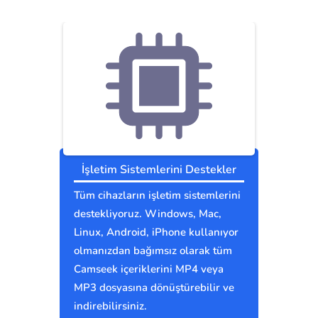
İşletim Sistemlerini Destekler
Tüm cihazların işletim sistemlerini
destekliyoruz. Windows, Mac,
Linux, Android, iPhone kullanıyor
olmanızdan bağımsız olarak tüm
Camseek içeriklerini MP4 veya
MP3 dosyasına dönüştürebilir ve
indirebilirsiniz.