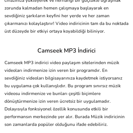
cihazınıza yükleyerek ve herhangi bir güçlükle uğraşmak
zorunda kalmadan hemen çalışmaya başlayarak en
sevdiğiniz şarkıların keyfini her yerde ve her zaman
çıkarmanızı kolaylaştırır! Video indiricinin tam da bu noktada
üst düzeyde bir etkiyi ortaya koyabildiği biliniyor.
Camseek MP3 İndirici
Camseek MP3 indirici video paylaşım sitelerinden müzik
videoları indirmenize izin veren bir programdır. En
sevdiğiniz videoları bilgisayarınıza kaydetmek istiyorsanız
bu uygulama çok kullanışlıdır. Bu program sınırsız müzik
videosu indirmenize ve bunları çeşitli biçimlere
dönüştürmenize izin veren ücretsiz bir uygulamadır.
Dolayısıyla fonksiyonel özellik konusunda etkili bir
performansın merkezinde yer alır. Burada Müzik indiricinin
son zamanlarda popüler olduğunu ifade edebiliriz.