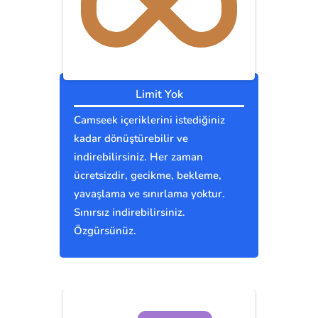
Limit Yok
Camseek içeriklerini istediğiniz
kadar dönüştürebilir ve
indirebilirsiniz. Her zaman
ücretsizdir, gecikme, bekleme,
yavaşlama ve sınırlama yoktur.
Sınırsız indirebilirsiniz.
Özgürsünüz.