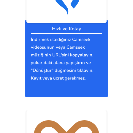
Hızlı ve Kolay
İndirmek istediğiniz Camseek
videosunun veya Camseek
müziğinin URL'sini kopyalayın,
yukarıdaki alana yapıştırın ve
"Dönüştür" düğmesini tıklayın.
Kayıt veya ücret gerekmez.