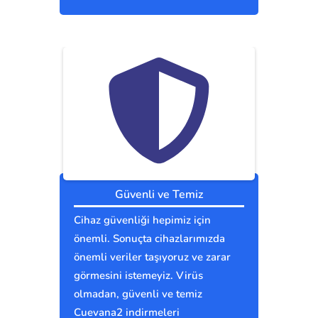
Güvenli ve Temiz
Cihaz güvenliği hepimiz için
önemli. Sonuçta cihazlarımızda
önemli veriler taşıyoruz ve zarar
görmesini istemeyiz. Virüs
olmadan, güvenli ve temiz
Cuevana2 indirmeleri