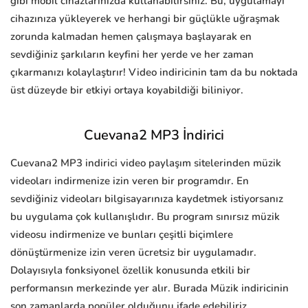
gibi mobil cihazlarınızda kullanabilirsiniz. Bu, uygulamayı
cihazınıza yükleyerek ve herhangi bir güçlükle uğraşmak
zorunda kalmadan hemen çalışmaya başlayarak en
sevdiğiniz şarkıların keyfini her yerde ve her zaman
çıkarmanızı kolaylaştırır! Video indiricinin tam da bu noktada
üst düzeyde bir etkiyi ortaya koyabildiği biliniyor.
Cuevana2 MP3 İndirici
Cuevana2 MP3 indirici video paylaşım sitelerinden müzik
videoları indirmenize izin veren bir programdır. En
sevdiğiniz videoları bilgisayarınıza kaydetmek istiyorsanız
bu uygulama çok kullanışlıdır. Bu program sınırsız müzik
videosu indirmenize ve bunları çeşitli biçimlere
dönüştürmenize izin veren ücretsiz bir uygulamadır.
Dolayısıyla fonksiyonel özellik konusunda etkili bir
performansın merkezinde yer alır. Burada Müzik indiricinin
son zamanlarda popüler olduğunu ifade edebiliriz.