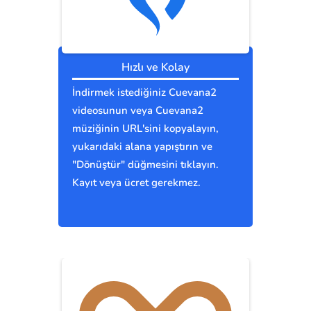
Hızlı ve Kolay
İndirmek istediğiniz Cuevana2
videosunun veya Cuevana2
müziğinin URL'sini kopyalayın,
yukarıdaki alana yapıştırın ve
"Dönüştür" düğmesini tıklayın.
Kayıt veya ücret gerekmez.