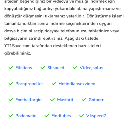
siteden beğendiğiniz bir videoyu ve müziği indirmek için
kopyaladığınız bağlantıyı yukarıdaki alana yapıştırmanız ve
dönüştür düğmesini tıklamanız yeterlidir. Dönüştürme işlemi
tamamlandıktan sonra indirme seçeneklerinden uygun
dosya biçimini seçip dosyayı telefonunuza, tabletinize veya
bilgisayarınıza indirebilirsiniz. Aşağıdaki listede
YT1Save.com tarafından desteklenen bazı siteleri
görebilirsiniz.
Filelions
Sbspeed
Videojsplus
Pornpropeller
Hotindiansexvideo
Footballorgin
Mastarti
Gotporn
Podomatic
Findtubes
Vkspeed7