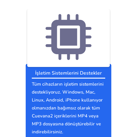
İşletim Sistemlerini Destekler
Tüm cihazların işletim sistemlerini
destekliyoruz. Windows, Mac,
Linux, Android, iPhone kullanıyor
olmanızdan bağımsız olarak tüm
Cuevana2 içeriklerini MP4 veya
MP3 dosyasına dönüştürebilir ve
indirebilirsiniz.