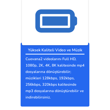
Yüksek Kaliteli Video ve Müzik
Cuevana2 videolarını Full HD,
1080p, 2K, 4K, 8K kalitesinde mp4
dosyalarına dönüştürebilir;
müzikleri 128kbps, 192kbps,
256kbps, 320kbps kalitesinde
mp3 dosyalarına dönüştürebilir ve
indirebilirsiniz.