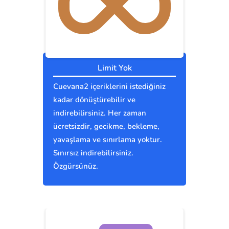
Limit Yok
Cuevana2 içeriklerini istediğiniz
kadar dönüştürebilir ve
indirebilirsiniz. Her zaman
ücretsizdir, gecikme, bekleme,
yavaşlama ve sınırlama yoktur.
Sınırsız indirebilirsiniz.
Özgürsünüz.