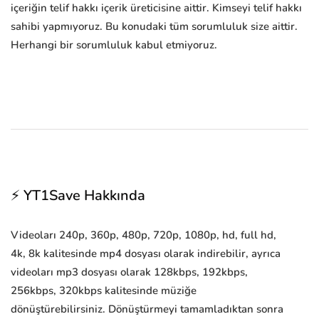
içeriğin telif hakkı içerik üreticisine aittir. Kimseyi telif hakkı
sahibi yapmıyoruz. Bu konudaki tüm sorumluluk size aittir.
Herhangi bir sorumluluk kabul etmiyoruz.
⚡ YT1Save Hakkında
Videoları 240p, 360p, 480p, 720p, 1080p, hd, full hd,
4k, 8k kalitesinde mp4 dosyası olarak indirebilir, ayrıca
videoları mp3 dosyası olarak 128kbps, 192kbps,
256kbps, 320kbps kalitesinde müziğe
dönüştürebilirsiniz. Dönüştürmeyi tamamladıktan sonra