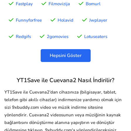
Fastplay
Filmovizija
Bomurl
Funnyforfree
Holavid
Jwplayer
Redgifs
2gomovies
Lotuseaters
Hepsini Göster
YT1Save ile Cuevana2 Nasıl İndirilir?
YT1Save ile Cuevana2’dan cihazınıza (bilgisayar, tablet,
telefon gibi akıllı cihazlar) indirmenize yardımcı olmak için
sizi 9xbuddy.com video ve müzik indirme sitesine
yönlendirir. Cuevana2 videosunun veya müziğinin kaynak
bağlantısını dönüştürme alanına yapıştırın ve dönüştür
düğmesine tıklayın, 9xbuddy.com'a yönlendirileceksiniz.