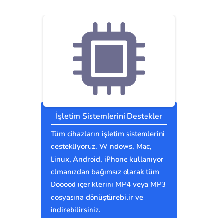
İşletim Sistemlerini Destekler
Tüm cihazların işletim sistemlerini
destekliyoruz. Windows, Mac,
Linux, Android, iPhone kullanıyor
olmanızdan bağımsız olarak tüm
Dooood içeriklerini MP4 veya MP3
dosyasına dönüştürebilir ve
indirebilirsiniz.