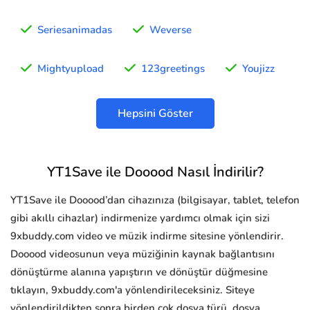
Seriesanimadas
Weverse
Mightyupload
123greetings
Youjizz
Hepsini Göster
YT1Save ile Dooood Nasıl İndirilir?
YT1Save ile Dooood’dan cihazınıza (bilgisayar, tablet, telefon
gibi akıllı cihazlar) indirmenize yardımcı olmak için sizi
9xbuddy.com video ve müzik indirme sitesine yönlendirir.
Dooood videosunun veya müziğinin kaynak bağlantısını
dönüştürme alanına yapıştırın ve dönüştür düğmesine
tıklayın, 9xbuddy.com'a yönlendirileceksiniz. Siteye
yönlendirildikten sonra birden çok dosya türü, dosya