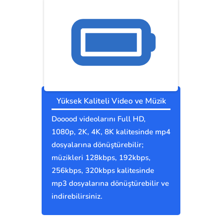
Yüksek Kaliteli Video ve Müzik
Dooood videolarını Full HD,
1080p, 2K, 4K, 8K kalitesinde mp4
dosyalarına dönüştürebilir;
müzikleri 128kbps, 192kbps,
256kbps, 320kbps kalitesinde
mp3 dosyalarına dönüştürebilir ve
indirebilirsiniz.