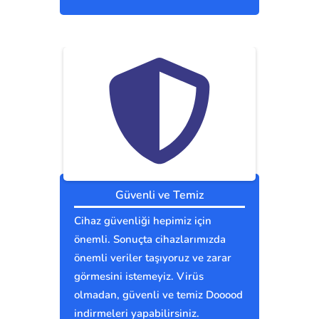
Güvenli ve Temiz
Cihaz güvenliği hepimiz için
önemli. Sonuçta cihazlarımızda
önemli veriler taşıyoruz ve zarar
görmesini istemeyiz. Virüs
olmadan, güvenli ve temiz Dooood
indirmeleri yapabilirsiniz.