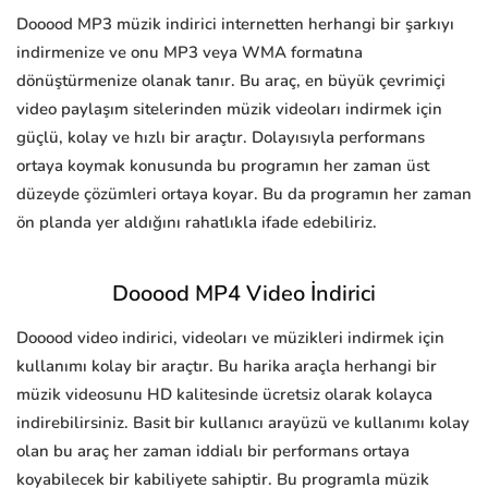
Dooood MP3 müzik indirici internetten herhangi bir şarkıyı
indirmenize ve onu MP3 veya WMA formatına
dönüştürmenize olanak tanır. Bu araç, en büyük çevrimiçi
video paylaşım sitelerinden müzik videoları indirmek için
güçlü, kolay ve hızlı bir araçtır. Dolayısıyla performans
ortaya koymak konusunda bu programın her zaman üst
düzeyde çözümleri ortaya koyar. Bu da programın her zaman
ön planda yer aldığını rahatlıkla ifade edebiliriz.
Dooood MP4 Video İndirici
Dooood video indirici, videoları ve müzikleri indirmek için
kullanımı kolay bir araçtır. Bu harika araçla herhangi bir
müzik videosunu HD kalitesinde ücretsiz olarak kolayca
indirebilirsiniz. Basit bir kullanıcı arayüzü ve kullanımı kolay
olan bu araç her zaman iddialı bir performans ortaya
koyabilecek bir kabiliyete sahiptir. Bu programla müzik