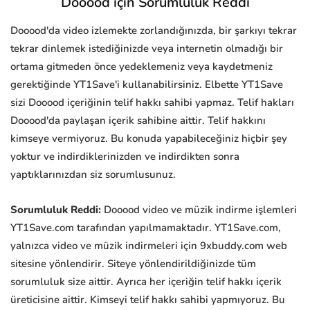
Dooood için Sorumluluk Reddi
Dooood'da video izlemekte zorlandığınızda, bir şarkıyı tekrar
tekrar dinlemek istediğinizde veya internetin olmadığı bir
ortama gitmeden önce yedeklemeniz veya kaydetmeniz
gerektiğinde YT1Save'i kullanabilirsiniz. Elbette YT1Save
sizi Dooood içeriğinin telif hakkı sahibi yapmaz. Telif hakları
Dooood'da paylaşan içerik sahibine aittir. Telif hakkını
kimseye vermiyoruz. Bu konuda yapabileceğiniz hiçbir şey
yoktur ve indirdiklerinizden ve indirdikten sonra
yaptıklarınızdan siz sorumlusunuz.
Sorumluluk Reddi:
Dooood video ve müzik indirme işlemleri
YT1Save.com tarafından yapılmamaktadır. YT1Save.com,
yalnızca video ve müzik indirmeleri için 9xbuddy.com web
sitesine yönlendirir. Siteye yönlendirildiğinizde tüm
sorumluluk size aittir. Ayrıca her içeriğin telif hakkı içerik
üreticisine aittir. Kimseyi telif hakkı sahibi yapmıyoruz. Bu