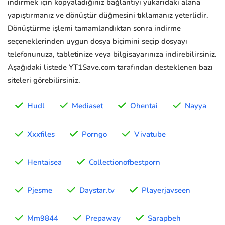
indirmek için kopyaladığınız bağlantıyı yukarıdaki alana
yapıştırmanız ve dönüştür düğmesini tıklamanız yeterlidir.
Dönüştürme işlemi tamamlandıktan sonra indirme
seçeneklerinden uygun dosya biçimini seçip dosyayı
telefonunuza, tabletinize veya bilgisayarınıza indirebilirsiniz.
Aşağıdaki listede YT1Save.com tarafından desteklenen bazı
siteleri görebilirsiniz.
Hudl
Mediaset
Ohentai
Nayya
Xxxfiles
Porngo
Vivatube
Hentaisea
Collectionofbestporn
Pjesme
Daystar.tv
Playerjavseen
Mm9844
Prepaway
Sarapbeh