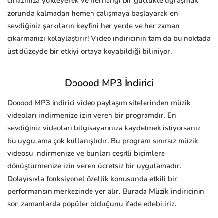
cihazınıza yükleyerek ve herhangi bir güçlükle uğraşmak
zorunda kalmadan hemen çalışmaya başlayarak en
sevdiğiniz şarkıların keyfini her yerde ve her zaman
çıkarmanızı kolaylaştırır! Video indiricinin tam da bu noktada
üst düzeyde bir etkiyi ortaya koyabildiği biliniyor.
Dooood MP3 İndirici
Dooood MP3 indirici video paylaşım sitelerinden müzik
videoları indirmenize izin veren bir programdır. En
sevdiğiniz videoları bilgisayarınıza kaydetmek istiyorsanız
bu uygulama çok kullanışlıdır. Bu program sınırsız müzik
videosu indirmenize ve bunları çeşitli biçimlere
dönüştürmenize izin veren ücretsiz bir uygulamadır.
Dolayısıyla fonksiyonel özellik konusunda etkili bir
performansın merkezinde yer alır. Burada Müzik indiricinin
son zamanlarda popüler olduğunu ifade edebiliriz.