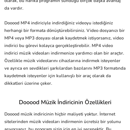
olarak, bu harika programın sunduğu birçok başka avantaj
da vardır.
Dooood MP4 indiriciyle indirdiğiniz videoyu istediğiniz
herhangi bir formata dönüştürebilirsiniz. Video dosyanızı bir
MP4 veya MP3 dosyası olarak kaydetmek istiyorsanız, video
indirici bu görevi kolayca gerçekleştirebilir. MP4 video
indirici müzik videoları indirmenize yardımcı olan bir araçtır.
Özellikle müzik videolarını cihazlarına indirmek isteyenler
ve ayrıca en sevdikleri şarkılardan bazılarını MP3 formatında
kaydetmek isteyenler için kullanışlı bir araç olarak da
dikkatleri üzerine çeker.
Dooood Müzik İndiricinin Özellikleri
Dooood müzik indiricinin hiçbir maliyeti yoktur. İnternet
sitelerinden müzik videoları indirmenin ücretsiz bir yolunu
arıyorsanız, bu program sizin için en iyi seçenektir. Bu