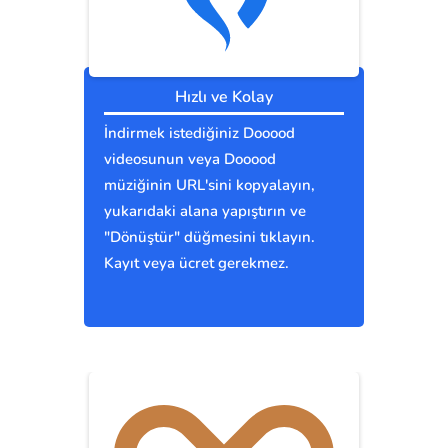
Hızlı ve Kolay
İndirmek istediğiniz Dooood
videosunun veya Dooood
müziğinin URL'sini kopyalayın,
yukarıdaki alana yapıştırın ve
"Dönüştür" düğmesini tıklayın.
Kayıt veya ücret gerekmez.