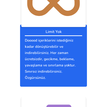
Limit Yok
Dooood içeriklerini istediğiniz
kadar dönüştürebilir ve
indirebilirsiniz. Her zaman
ücretsizdir, gecikme, bekleme,
yavaşlama ve sınırlama yoktur.
Sınırsız indirebilirsiniz.
Özgürsünüz.