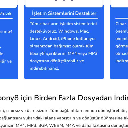
İşletim Sistemlerini Destekler
 Müzik
Tüm cihazların işletim sistemlerini
Cihaz 
destekliyoruz. Windows, Mac,
önemli
nde mp4
Linux, Android, iPhone kullanıyor
önemli
olmanızdan bağımsız olarak tüm
görmes
,
Ebony8 içeriklerini MP4 veya MP3
olmad
de
dosyasına dönüştürebilir ve
indirm
lir ve
indirebilirsiniz.
ony8 için Birden Fazla Dosyadan İndi
i, sınırsız ve ücretsizdir. Tüm bağlantıları anında dönüştürebilir, 
ağlantısını yukarıdaki alana yapıştırın ve dönüştür düğmesine t
yanızın MP4, MP3, 3GP, WEBM, M4A ve daha fazlasına dönüştürü