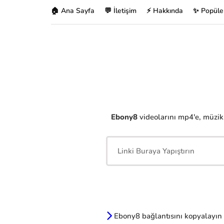
🏠 Ana Sayfa
💬 İletişim
⚡ Hakkında
✨ Popüle
Ebony8
videolarını mp4'e, müzikl
Ebony8 bağlantısını kopyalayın