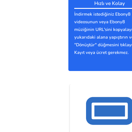
Hızlı ve Kolay
İndirmek istediğiniz Ebony8
videosunun veya Ebony8
müziğinin URL'sini kopyalay
yukarıdaki alana yapıştırın v
"Dönüştür" düğmesini tıklay
Kayıt veya ücret gerekmez.