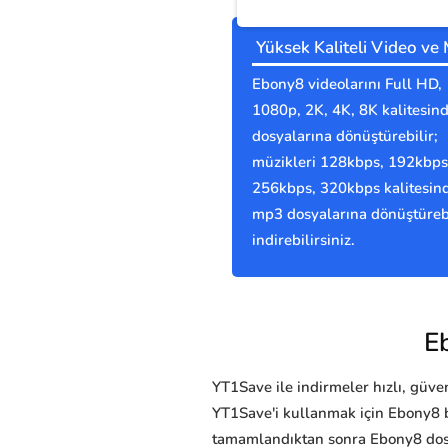
Yüksek Kaliteli Video ve
Ebony8 videolarını Full HD,
1080p, 2K, 4K, 8K kalitesi
dosyalarına dönüştürebilir;
müzikleri 128kbps, 192kbps
256kbps, 320kbps kalitesin
mp3 dosyalarına dönüştürebi
indirebilirsiniz.
Eb
YT1Save ile indirmeler hızlı, güvenl
YT1Save'i kullanmak için Ebony8 b
tamamlandıktan sonra Ebony8 dos