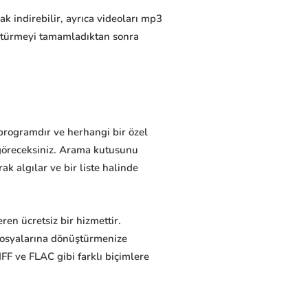
k indirebilir, ayrıca videoları mp3
ştürmeyi tamamladıktan sonra
 programdır ve herhangi bir özel
i göreceksiniz. Arama kutusunu
k algılar ve bir liste halinde
en ücretsiz bir hizmettir.
 dosyalarına dönüştürmenize
FF ve FLAC gibi farklı biçimlere