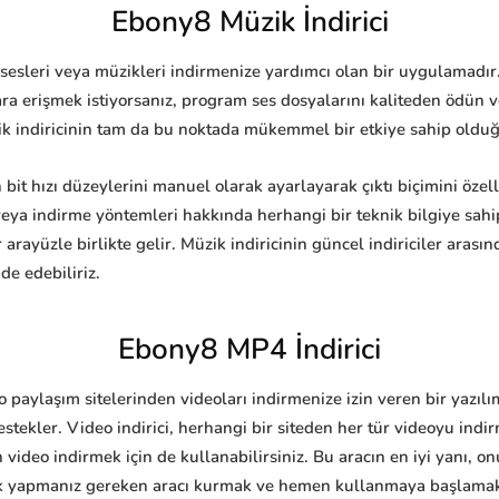
Ebony8 Müzik İndirici
 sesleri veya müzikleri indirmenize yardımcı olan bir uygulamadır
lara erişmek istiyorsanız, program ses dosyalarını kaliteden ödü
k indiricinin tam da bu noktada mükemmel bir etkiye sahip olduğun
 bit hızı düzeylerini manuel olarak ayarlayarak çıktı biçimini özel
veya indirme yöntemleri hakkında herhangi bir teknik bilgiye sa
 arayüzle birlikte gelir. Müzik indiricinin güncel indiriciler aras
de edebiliriz.
Ebony8 MP4 İndirici
 paylaşım sitelerinden videoları indirmenize izin veren bir yazıl
estekler. Video indirici, herhangi bir siteden her tür videoyu indi
 video indirmek için de kullanabilirsiniz. Bu aracın en iyi yanı, o
Tek yapmanız gereken aracı kurmak ve hemen kullanmaya başlama