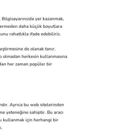
. Bilgisayarınızda yer kazanmak,
n vermeden daha küçük boyutlara
u rahatlıkla ifade edebiliriz.
leştirmesine de olanak tanır.
hip olmadan herkesin kullanmasına
ından her zaman popüler bir
ımdır. Ayrıca bu web sitelerinden
rme yeteneğine sahiptir. Bu aracı
nu kullanmak için herhangi bir
k.