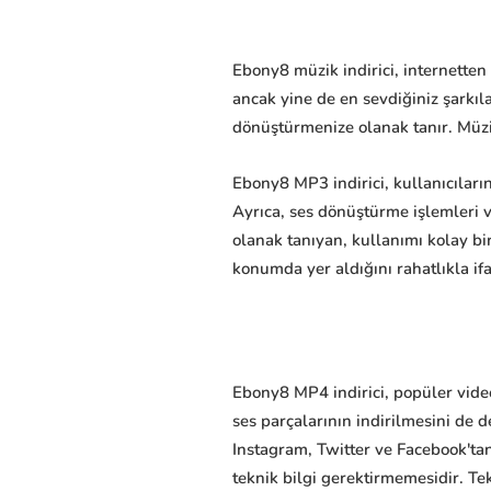
Ebony8 müzik indirici, internetten
ancak yine de en sevdiğiniz şarkı
dönüştürmenize olanak tanır. Müzi
Ebony8 MP3 indirici, kullanıcıların
Ayrıca, ses dönüştürme işlemleri 
olanak tanıyan, kullanımı kolay bir
konumda yer aldığını rahatlıkla ifa
Ebony8 MP4 indirici, popüler video
ses parçalarının indirilmesini de d
Instagram, Twitter ve Facebook'tan
teknik bilgi gerektirmemesidir. 