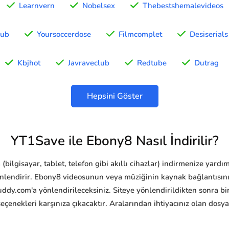
Learnvern
Nobelsex
Thebestshemalevideos
hub
Yoursoccerdose
Filmcomplet
Desiserials
Kbjhot
Javraveclub
Redtube
Dutrag
Hepsini Göster
YT1Save ile Ebony8 Nasıl İndirilir?
bilgisayar, tablet, telefon gibi akıllı cihazlar) indirmenize yard
önlendirir. Ebony8 videosunun veya müziğinin kaynak bağlantısını
ddy.com'a yönlendirileceksiniz. Siteye yönlendirildikten sonra bi
seçenekleri karşınıza çıkacaktır. Aralarından ihtiyacınız olan dosy