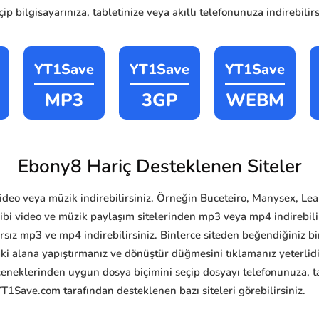
p bilgisayarınıza, tabletinize veya akıllı telefonunuza indirebilirs
YT1Save
YT1Save
YT1Save
MP3
3GP
WEBM
Ebony8 Hariç Desteklenen Siteler
deo veya müzik indirebilirsiniz. Örneğin Buceteiro, Manysex, Le
 video ve müzik paylaşım sitelerinden mp3 veya mp4 indirebilirsi
ınırsız mp3 ve mp4 indirebilirsiniz. Binlerce siteden beğendiğiniz b
aki alana yapıştırmanız ve dönüştür düğmesini tıklamanız yeterlid
neklerinden uygun dosya biçimini seçip dosyayı telefonunuza, tab
 YT1Save.com tarafından desteklenen bazı siteleri görebilirsiniz.