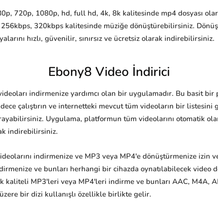
p, 720p, 1080p, hd, full hd, 4k, 8k kalitesinde mp4 dosyası olara
 256kbps, 320kbps kalitesinde müziğe dönüştürebilirsiniz. Dönü
nı hızlı, güvenilir, sınırsız ve ücretsiz olarak indirebilirsiniz.
Ebony8 Video İndirici
 videoları indirmenize yardımcı olan bir uygulamadır. Bu basit bir
ece çalıştırın ve internetteki mevcut tüm videoların bir listesin
rayabilirsiniz. Uygulama, platformun tüm videolarını otomatik olara
k indirebilirsiniz.
ideolarını indirmenize ve MP3 veya MP4'e dönüştürmenize izin ver
indirmenize ve bunları herhangi bir cihazda oynatılabilecek video
 kaliteli MP3'leri veya MP4'leri indirme ve bunları AAC, M4A, AI
re bir dizi kullanışlı özellikle birlikte gelir.