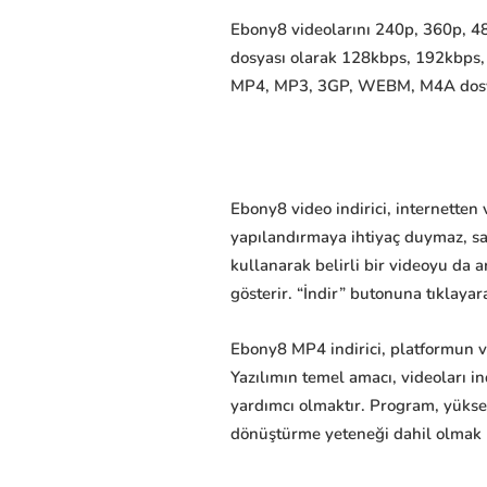
Ebony8 videolarını 240p, 360p, 480
dosyası olarak 128kbps, 192kbps,
MP4, MP3, 3GP, WEBM, M4A dosyaları
Ebony8 video indirici, internetten
yapılandırmaya ihtiyaç duymaz, sad
kullanarak belirli bir videoyu da a
gösterir. “İndir” butonuna tıklayara
Ebony8 MP4 indirici, platformun v
Yazılımın temel amacı, videoları 
yardımcı olmaktır. Program, yüksek
dönüştürme yeteneği dahil olmak üze