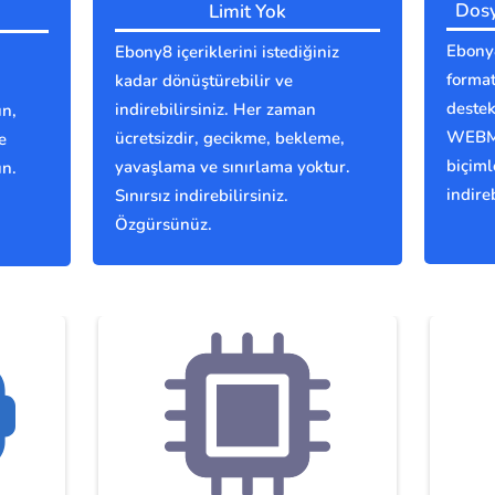
Dosy
Limit Yok
Ebony8
Ebony8 içeriklerini istediğiniz
format
kadar dönüştürebilir ve
deste
indirebilirsiniz. Her zaman
ın,
WEBM,
ücretsizdir, gecikme, bekleme,
e
biçiml
yavaşlama ve sınırlama yoktur.
ın.
indireb
Sınırsız indirebilirsiniz.
Özgürsünüz.