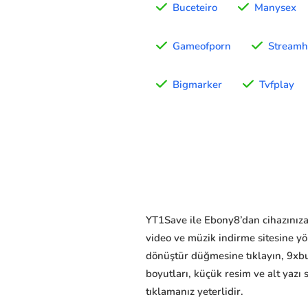
Buceteiro
Manysex
Gameofporn
Stream
Bigmarker
Tvfplay
YT1Save ile Ebony8’dan cihazınıza (
video ve müzik indirme sitesine y
dönüştür düğmesine tıklayın, 9xbu
boyutları, küçük resim ve alt yazı 
tıklamanız yeterlidir.