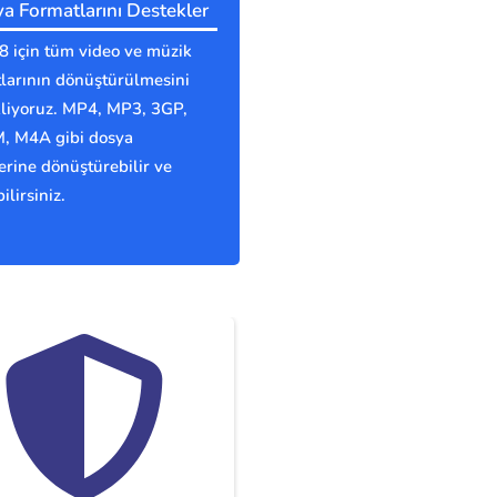
a Formatlarını Destekler
 için tüm video ve müzik
larının dönüştürülmesini
kliyoruz. MP4, MP3, 3GP,
 M4A gibi dosya
erine dönüştürebilir ve
ilirsiniz.