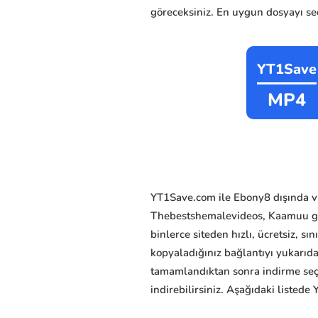
göreceksiniz. En uygun dosyayı seçi
YT1Save
MP4
YT1Save.com ile Ebony8 dışında vi
Thebestshemalevideos, Kaamuu gibi
binlerce siteden hızlı, ücretsiz, s
kopyaladığınız bağlantıyı yukarıd
tamamlandıktan sonra indirme seçe
indirebilirsiniz. Aşağıdaki listede