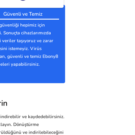
Güvenli ve Temiz
güvenliği hepimiz için
. Sonuçta cihazlarımızda
 veriler taşıyoruz ve zarar
ini istemeyiz. Virüs
an, güvenli ve temiz Ebony8
eleri yapabilirsiniz.
rin
indirebilir ve kaydedebilirsiniz.
ıklayın. Dönüştürme
ldüğünü ve indirilebileceğini