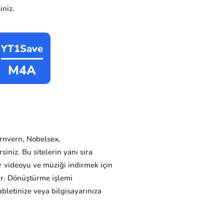
iniz.
YT1Save
M4A
arnvern, Nobelsex,
niz. Bu sitelerin yanı sıra
ir videoyu ve müziği indirmek için
ir. Dönüştürme işlemi
letinize veya bilgisayarınıza