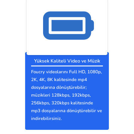
Yüksek Kaliteli Video ve Müzik
Foucry videolarını Full HD, 1080p,
2K, 4K, 8K kalitesinde mp4
dosyalarına dönüştürebilir;
müzikleri 128kbps, 192kbps,
256kbps, 320kbps kalitesinde
mp3 dosyalarına dönüştürebilir ve
indirebilirsiniz.