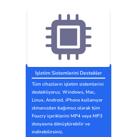
İşletim Sistemlerini Destekler
Tüm cihazların işletim sistemlerini
destekliyoruz. Windows, Mac,
Linux, Android, iPhone kullanıyor
olmanızdan bağımsız olarak tüm
Foucry içeriklerini MP4 veya MP3
dosyasına dönüştürebilir ve
indirebilirsiniz.