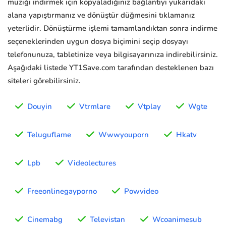
müziği indirmek için kopyaladığınız bağlantıyı yukarıdaki
alana yapıştırmanız ve dönüştür düğmesini tıklamanız
yeterlidir. Dönüştürme işlemi tamamlandıktan sonra indirme
seçeneklerinden uygun dosya biçimini seçip dosyayı
telefonunuza, tabletinize veya bilgisayarınıza indirebilirsiniz.
Aşağıdaki listede YT1Save.com tarafından desteklenen bazı
siteleri görebilirsiniz.
Douyin
Vtrmlare
Vtplay
Wgte
Teluguflame
Wwwyouporn
Hkatv
Lpb
Videolectures
Freeonlinegayporno
Powvideo
Cinemabg
Televistan
Wcoanimesub