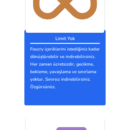
Limit Yok
Foucry içeriklerini istediğiniz kadar
dönüştürebilir ve indirebilirsiniz.
Her zaman ücretsizdir, gecikme,
bekleme, yavaşlama ve sınırlama
yoktur. Sınırsız indirebilirsiniz.
Özgürsünüz.