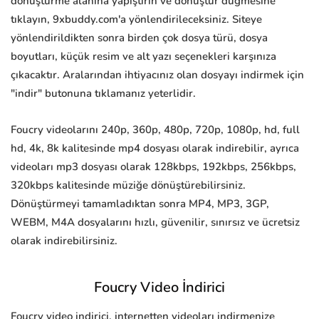
dönüştürme alanına yapıştırın ve dönüştür düğmesine
tıklayın, 9xbuddy.com'a yönlendirileceksiniz. Siteye
yönlendirildikten sonra birden çok dosya türü, dosya
boyutları, küçük resim ve alt yazı seçenekleri karşınıza
çıkacaktır. Aralarından ihtiyacınız olan dosyayı indirmek için
"indir" butonuna tıklamanız yeterlidir.
Foucry videolarını 240p, 360p, 480p, 720p, 1080p, hd, full
hd, 4k, 8k kalitesinde mp4 dosyası olarak indirebilir, ayrıca
videoları mp3 dosyası olarak 128kbps, 192kbps, 256kbps,
320kbps kalitesinde müziğe dönüştürebilirsiniz.
Dönüştürmeyi tamamladıktan sonra MP4, MP3, 3GP,
WEBM, M4A dosyalarını hızlı, güvenilir, sınırsız ve ücretsiz
olarak indirebilirsiniz.
Foucry Video İndirici
Foucry video indirici, internetten videoları indirmenize