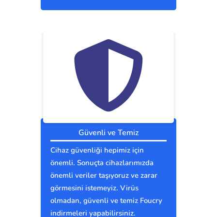
Güvenli ve Temiz
Cihaz güvenliği hepimiz için
önemli. Sonuçta cihazlarımızda
önemli veriler taşıyoruz ve zarar
görmesini istemeyiz. Virüs
olmadan, güvenli ve temiz Foucry
indirmeleri yapabilirsiniz.