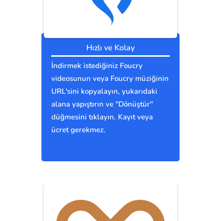
Hızlı ve Kolay
İndirmek istediğiniz Foucry
videosunun veya Foucry müziğinin
URL'sini kopyalayın, yukarıdaki
alana yapıştırın ve "Dönüştür"
düğmesini tıklayın. Kayıt veya
ücret gerekmez.