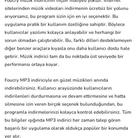
Foucry müzik indiricinin hiçbir maliyeti yoktur. İnternet
sitelerinden müzik videoları indirmenin ücretsiz bir yolunu
arıyorsanız, bu program sizin için en iyi seçenektir. Bu
uygulama pratik bir kullanım özelliğine sahiptir. Böylece
kullanıcılar yazılımı kolayca anlayabilir ve herhangi bir
sorun olmadan çalıştırabilir. Bu, farklı dilleri desteklemeyen
diğer benzer araçlara kıyasla onu daha kullanıcı dostu hale
getirir. Müzik indirici tam da bu noktada üst seviyede bir
performansı ortaya koyar.
Foucry MP3 indiriciyle en güzel müzikleri anında
indirebilirsiniz. Kullanıcı arayüzünde kullanıcıların
indirilenleri durdurmasına ve devam ettirmesine ve hatta
silmesine izin veren birçok seçenek bulunduğundan, bu
programla indirmelerinizi kolayca kontrol edebilirsiniz. Tüm
bu bilgiler ışığında MP3 indirici her zaman talep gören
başarılı bir uygulama olarak oldukça popüler bir konumda
yer alır.