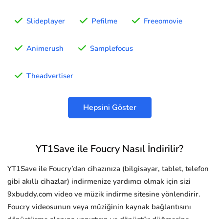
Slideplayer
Pefilme
Freeomovie
Animerush
Samplefocus
Theadvertiser
Hepsini Göster
YT1Save ile Foucry Nasıl İndirilir?
YT1Save ile Foucry’dan cihazınıza (bilgisayar, tablet, telefon
gibi akıllı cihazlar) indirmenize yardımcı olmak için sizi
9xbuddy.com video ve müzik indirme sitesine yönlendirir.
Foucry videosunun veya müziğinin kaynak bağlantısını