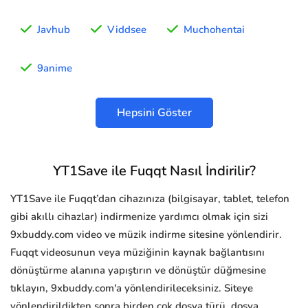
Javhub
Viddsee
Muchohentai
9anime
Hepsini Göster
YT1Save ile Fuqqt Nasıl İndirilir?
YT1Save ile Fuqqt’dan cihazınıza (bilgisayar, tablet, telefon
gibi akıllı cihazlar) indirmenize yardımcı olmak için sizi
9xbuddy.com video ve müzik indirme sitesine yönlendirir.
Fuqqt videosunun veya müziğinin kaynak bağlantısını
dönüştürme alanına yapıştırın ve dönüştür düğmesine
tıklayın, 9xbuddy.com'a yönlendirileceksiniz. Siteye
yönlendirildikten sonra birden çok dosya türü, dosya