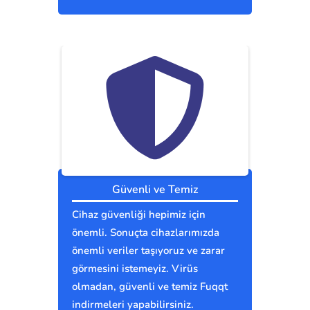
Güvenli ve Temiz
Cihaz güvenliği hepimiz için
önemli. Sonuçta cihazlarımızda
önemli veriler taşıyoruz ve zarar
görmesini istemeyiz. Virüs
olmadan, güvenli ve temiz Fuqqt
indirmeleri yapabilirsiniz.