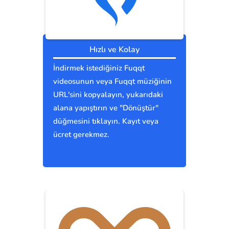
Hızlı ve Kolay
İndirmek istediğiniz Fuqqt
videosunun veya Fuqqt müziğinin
URL'sini kopyalayın, yukarıdaki
alana yapıştırın ve "Dönüştür"
düğmesini tıklayın. Kayıt veya
ücret gerekmez.