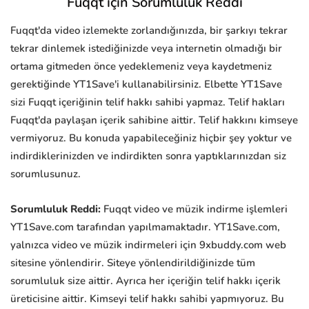
Fuqqt için Sorumluluk Reddi
Fuqqt'da video izlemekte zorlandığınızda, bir şarkıyı tekrar
tekrar dinlemek istediğinizde veya internetin olmadığı bir
ortama gitmeden önce yedeklemeniz veya kaydetmeniz
gerektiğinde YT1Save'i kullanabilirsiniz. Elbette YT1Save
sizi Fuqqt içeriğinin telif hakkı sahibi yapmaz. Telif hakları
Fuqqt'da paylaşan içerik sahibine aittir. Telif hakkını kimseye
vermiyoruz. Bu konuda yapabileceğiniz hiçbir şey yoktur ve
indirdiklerinizden ve indirdikten sonra yaptıklarınızdan siz
sorumlusunuz.
Sorumluluk Reddi:
Fuqqt video ve müzik indirme işlemleri
YT1Save.com tarafından yapılmamaktadır. YT1Save.com,
yalnızca video ve müzik indirmeleri için 9xbuddy.com web
sitesine yönlendirir. Siteye yönlendirildiğinizde tüm
sorumluluk size aittir. Ayrıca her içeriğin telif hakkı içerik
üreticisine aittir. Kimseyi telif hakkı sahibi yapmıyoruz. Bu