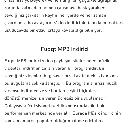
cihazınıza yükleyerek ve herhangi bir güçlükle uğraşmak
zorunda kalmadan hemen çalışmaya başlayarak en
sevdiğiniz şarkıların keyfini her yerde ve her zaman
çıkarmanızı kolaylaştırır! Video indiricinin tam da bu noktada
üst düzeyde bir etkiyi ortaya koyabildiği biliniyor.
Fuqqt MP3 İndirici
Fuqqt MP3 indirici video paylaşım sitelerinden müzik
videoları indirmenize izin veren bir programdır. En
sevdiğiniz videoları bilgisayarınıza kaydetmek istiyorsanız
bu uygulama çok kullanışlıdır. Bu program sınırsız müzik
videosu indirmenize ve bunları çeşitli biçimlere
dönüştürmenize izin veren ücretsiz bir uygulamadır.
Dolayısıyla fonksiyonel özellik konusunda etkili bir
performansın merkezinde yer alır. Burada Müzik indiricinin
son zamanlarda popüler olduğunu ifade edebiliriz.