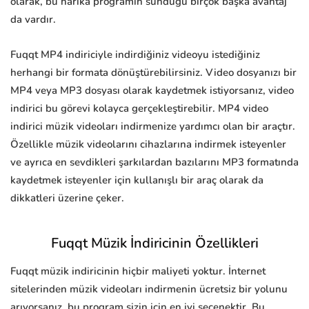
olarak, bu harika programın sunduğu birçok başka avantaj
da vardır.
Fuqqt MP4 indiriciyle indirdiğiniz videoyu istediğiniz
herhangi bir formata dönüştürebilirsiniz. Video dosyanızı bir
MP4 veya MP3 dosyası olarak kaydetmek istiyorsanız, video
indirici bu görevi kolayca gerçekleştirebilir. MP4 video
indirici müzik videoları indirmenize yardımcı olan bir araçtır.
Özellikle müzik videolarını cihazlarına indirmek isteyenler
ve ayrıca en sevdikleri şarkılardan bazılarını MP3 formatında
kaydetmek isteyenler için kullanışlı bir araç olarak da
dikkatleri üzerine çeker.
Fuqqt Müzik İndiricinin Özellikleri
Fuqqt müzik indiricinin hiçbir maliyeti yoktur. İnternet
sitelerinden müzik videoları indirmenin ücretsiz bir yolunu
arıyorsanız, bu program sizin için en iyi seçenektir. Bu