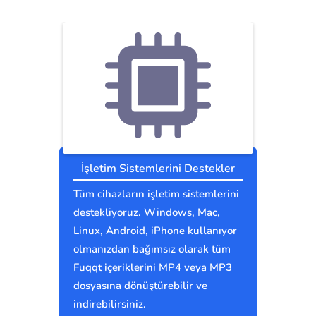
İşletim Sistemlerini Destekler
Tüm cihazların işletim sistemlerini
destekliyoruz. Windows, Mac,
Linux, Android, iPhone kullanıyor
olmanızdan bağımsız olarak tüm
Fuqqt içeriklerini MP4 veya MP3
dosyasına dönüştürebilir ve
indirebilirsiniz.