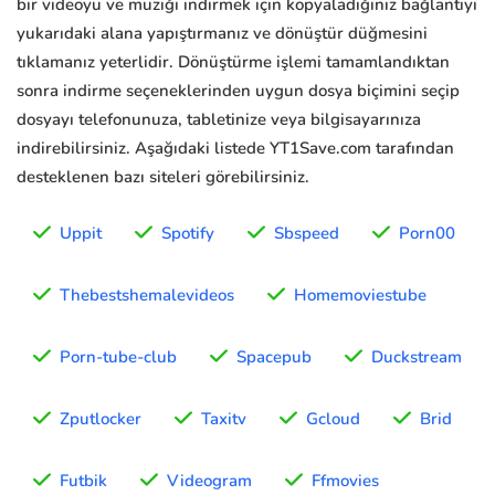
bir videoyu ve müziği indirmek için kopyaladığınız bağlantıyı
yukarıdaki alana yapıştırmanız ve dönüştür düğmesini
tıklamanız yeterlidir. Dönüştürme işlemi tamamlandıktan
sonra indirme seçeneklerinden uygun dosya biçimini seçip
dosyayı telefonunuza, tabletinize veya bilgisayarınıza
indirebilirsiniz. Aşağıdaki listede YT1Save.com tarafından
desteklenen bazı siteleri görebilirsiniz.
Uppit
Spotify
Sbspeed
Porn00
Thebestshemalevideos
Homemoviestube
Porn-tube-club
Spacepub
Duckstream
Zputlocker
Taxitv
Gcloud
Brid
Futbik
Videogram
Ffmovies