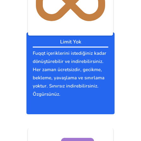
Limit Yok
Fuqqt içeriklerini istediğiniz kadar
dönüştürebilir ve indirebilirsiniz.
Her zaman ücretsizdir, gecikme,
bekleme, yavaşlama ve sınırlama
yoktur. Sınırsız indirebilirsiniz.
Özgürsünüz.