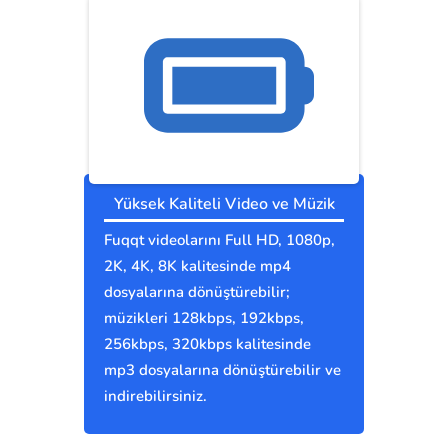
Yüksek Kaliteli Video ve Müzik
Fuqqt videolarını Full HD, 1080p,
2K, 4K, 8K kalitesinde mp4
dosyalarına dönüştürebilir;
müzikleri 128kbps, 192kbps,
256kbps, 320kbps kalitesinde
mp3 dosyalarına dönüştürebilir ve
indirebilirsiniz.