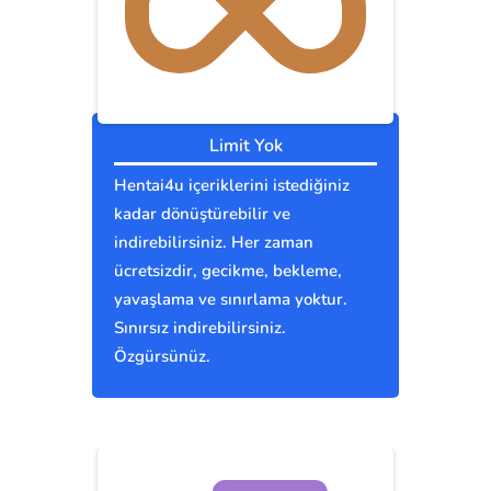
Limit Yok
Hentai4u içeriklerini istediğiniz
kadar dönüştürebilir ve
indirebilirsiniz. Her zaman
ücretsizdir, gecikme, bekleme,
yavaşlama ve sınırlama yoktur.
Sınırsız indirebilirsiniz.
Özgürsünüz.