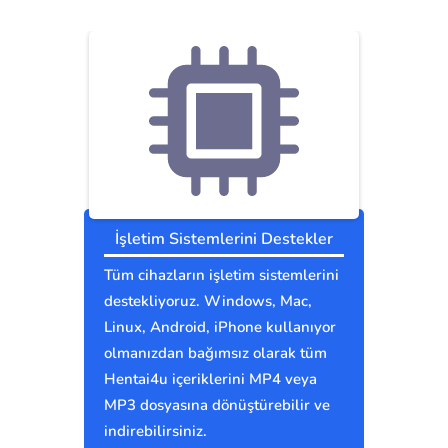
İşletim Sistemlerini Destekler
Tüm cihazların işletim sistemlerini
destekliyoruz. Windows, Mac,
Linux, Android, iPhone kullanıyor
olmanızdan bağımsız olarak tüm
Hentai4u içeriklerini MP4 veya
MP3 dosyasına dönüştürebilir ve
indirebilirsiniz.