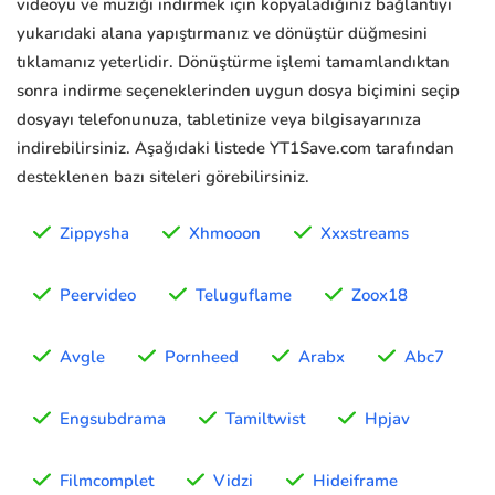
videoyu ve müziği indirmek için kopyaladığınız bağlantıyı
yukarıdaki alana yapıştırmanız ve dönüştür düğmesini
tıklamanız yeterlidir. Dönüştürme işlemi tamamlandıktan
sonra indirme seçeneklerinden uygun dosya biçimini seçip
dosyayı telefonunuza, tabletinize veya bilgisayarınıza
indirebilirsiniz. Aşağıdaki listede YT1Save.com tarafından
desteklenen bazı siteleri görebilirsiniz.
Zippysha
Xhmooon
Xxxstreams
Peervideo
Teluguflame
Zoox18
Avgle
Pornheed
Arabx
Abc7
Engsubdrama
Tamiltwist
Hpjav
Filmcomplet
Vidzi
Hideiframe