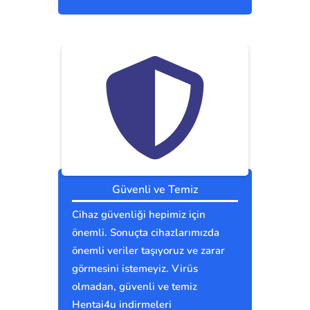
Güvenli ve Temiz
Cihaz güvenliği hepimiz için
önemli. Sonuçta cihazlarımızda
önemli veriler taşıyoruz ve zarar
görmesini istemeyiz. Virüs
olmadan, güvenli ve temiz
Hentai4u indirmeleri