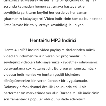
cihazınıza yükleyerek ve herhangi bir güçlükle uğraşmak
zorunda kalmadan hemen çalışmaya başlayarak en
sevdiğiniz şarkıların keyfini her yerde ve her zaman
çıkarmanızı kolaylaştırır! Video indiricinin tam da bu noktada
üst düzeyde bir etkiyi ortaya koyabildiği biliniyor.
Hentai4u MP3 İndirici
Hentai4u MP3 indirici video paylaşım sitelerinden müzik
videoları indirmenize izin veren bir programdır. En
sevdiğiniz videoları bilgisayarınıza kaydetmek istiyorsanız
bu uygulama çok kullanışlıdır. Bu program sınırsız müzik
videosu indirmenize ve bunları çeşitli biçimlere
dönüştürmenize izin veren ücretsiz bir uygulamadır.
Dolayısıyla fonksiyonel özellik konusunda etkili bir
performansın merkezinde yer alır. Burada Müzik indiricinin
son zamanlarda popüler olduğunu ifade edebiliriz.