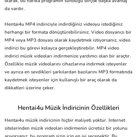
olarak, bu harika programın sunduğu birçok başka avantaj
da vardır.
Hentai4u MP4 indiriciyle indirdiğiniz videoyu istediğiniz
herhangi bir formata dönüştürebilirsiniz. Video dosyanızı bir
MP4 veya MP3 dosyası olarak kaydetmek istiyorsanız, video
indirici bu görevi kolayca gerçekleştirebilir. MP4 video
indirici müzik videoları indirmenize yardımcı olan bir araçtır.
Özellikle müzik videolarını cihazlarına indirmek isteyenler
ve ayrıca en sevdikleri şarkılardan bazılarını MP3 formatında
kaydetmek isteyenler için kullanışlı bir araç olarak da
dikkatleri üzerine çeker.
Hentai4u Müzik İndiricinin Özellikleri
Hentai4u müzik indiricinin hiçbir maliyeti yoktur. İnternet
sitelerinden müzik videoları indirmenin ücretsiz bir yolunu
arıyorsanız, bu program sizin için en iyi seçenektir. Bu