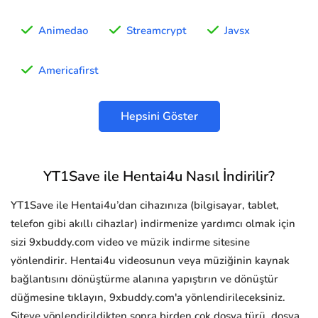
Animedao
Streamcrypt
Javsx
Americafirst
Hepsini Göster
YT1Save ile Hentai4u Nasıl İndirilir?
YT1Save ile Hentai4u’dan cihazınıza (bilgisayar, tablet,
telefon gibi akıllı cihazlar) indirmenize yardımcı olmak için
sizi 9xbuddy.com video ve müzik indirme sitesine
yönlendirir. Hentai4u videosunun veya müziğinin kaynak
bağlantısını dönüştürme alanına yapıştırın ve dönüştür
düğmesine tıklayın, 9xbuddy.com'a yönlendirileceksiniz.
Siteye yönlendirildikten sonra birden çok dosya türü, dosya