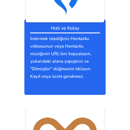
Hızlı ve Kolay
İndirmek istediğiniz Hentai4u
videosunun veya Hentai4u
müziğinin URL'sini kopyalayın,
yukarıdaki alana yapıştırın ve
"Dönüştür" düğmesini tıklayın.
Kayıt veya ücret gerekmez.