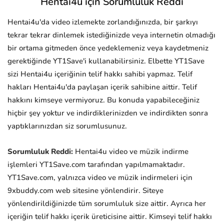
Hentai4u için Sorumluluk Reddi
Hentai4u'da video izlemekte zorlandığınızda, bir şarkıyı
tekrar tekrar dinlemek istediğinizde veya internetin olmadığı
bir ortama gitmeden önce yedeklemeniz veya kaydetmeniz
gerektiğinde YT1Save'i kullanabilirsiniz. Elbette YT1Save
sizi Hentai4u içeriğinin telif hakkı sahibi yapmaz. Telif
hakları Hentai4u'da paylaşan içerik sahibine aittir. Telif
hakkını kimseye vermiyoruz. Bu konuda yapabileceğiniz
hiçbir şey yoktur ve indirdiklerinizden ve indirdikten sonra
yaptıklarınızdan siz sorumlusunuz.
Sorumluluk Reddi:
Hentai4u video ve müzik indirme
işlemleri YT1Save.com tarafından yapılmamaktadır.
YT1Save.com, yalnızca video ve müzik indirmeleri için
9xbuddy.com web sitesine yönlendirir. Siteye
yönlendirildiğinizde tüm sorumluluk size aittir. Ayrıca her
içeriğin telif hakkı içerik üreticisine aittir. Kimseyi telif hakkı