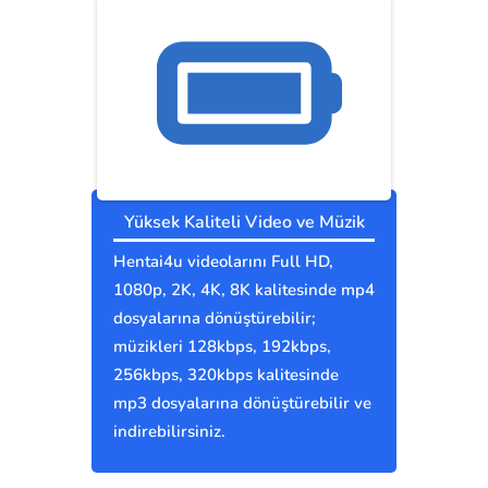
Yüksek Kaliteli Video ve Müzik
Hentai4u videolarını Full HD,
1080p, 2K, 4K, 8K kalitesinde mp4
dosyalarına dönüştürebilir;
müzikleri 128kbps, 192kbps,
256kbps, 320kbps kalitesinde
mp3 dosyalarına dönüştürebilir ve
indirebilirsiniz.