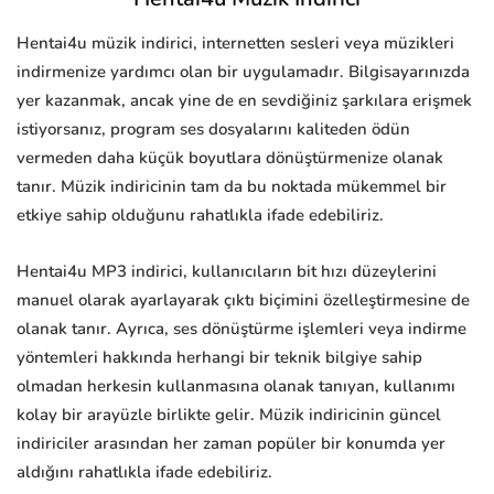
Hentai4u müzik indirici, internetten sesleri veya müzikleri
indirmenize yardımcı olan bir uygulamadır. Bilgisayarınızda
yer kazanmak, ancak yine de en sevdiğiniz şarkılara erişmek
istiyorsanız, program ses dosyalarını kaliteden ödün
vermeden daha küçük boyutlara dönüştürmenize olanak
tanır. Müzik indiricinin tam da bu noktada mükemmel bir
etkiye sahip olduğunu rahatlıkla ifade edebiliriz.
Hentai4u MP3 indirici, kullanıcıların bit hızı düzeylerini
manuel olarak ayarlayarak çıktı biçimini özelleştirmesine de
olanak tanır. Ayrıca, ses dönüştürme işlemleri veya indirme
yöntemleri hakkında herhangi bir teknik bilgiye sahip
olmadan herkesin kullanmasına olanak tanıyan, kullanımı
kolay bir arayüzle birlikte gelir. Müzik indiricinin güncel
indiriciler arasından her zaman popüler bir konumda yer
aldığını rahatlıkla ifade edebiliriz.