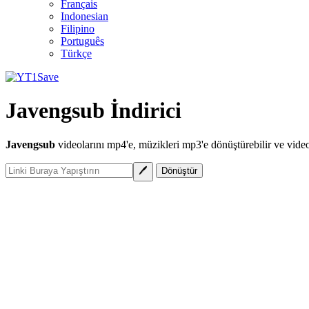
Français
Indonesian
Filipino
Português
Türkçe
Javengsub İndirici
Javengsub
videolarını mp4'e, müzikleri mp3'e dönüştürebilir ve videol