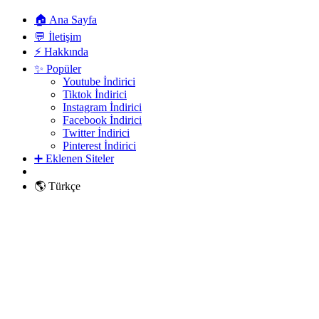
🏠 Ana Sayfa
💬 İletişim
⚡ Hakkında
✨ Popüler
Youtube İndirici
Tiktok İndirici
Instagram İndirici
Facebook İndirici
Twitter İndirici
Pinterest İndirici
➕ Eklenen Siteler
🌎 Türkçe