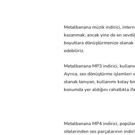
Metalbanana müzik indirici, intern
kazanmak, ancak yine de en sevdiğ
boyutlara dönüştürmenize olanak t
edebiliriz.
Metalbanana MP3 indirici, kullanıcı
Ayrıca, ses dönüştürme işlemleri 
olanak tanıyan, kullanımı kolay bir
konumda yer aldığını rahatlıkla ifa
Metalbanana MP4 indirici, popüler 
sitelerinden ses parçalarının indir