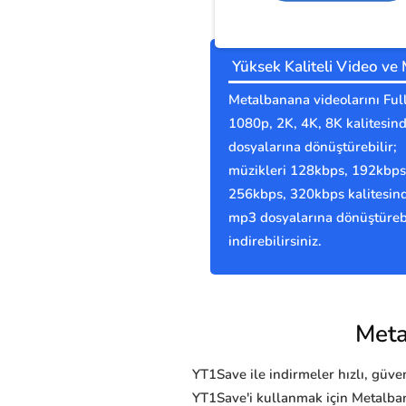
Yüksek Kaliteli Video ve
Metalbanana videolarını Ful
1080p, 2K, 4K, 8K kalitesi
dosyalarına dönüştürebilir;
müzikleri 128kbps, 192kbps
256kbps, 320kbps kalitesin
mp3 dosyalarına dönüştürebi
indirebilirsiniz.
Meta
YT1Save ile indirmeler hızlı, güvenl
YT1Save'i kullanmak için Metalban