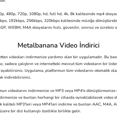
dir.
, 480p, 720p, 1080p, hd, full hd, 4k, 8k kalitesinde mp4 dosyası 
kbps, 192kbps, 256kbps, 320kbps kalitesinde müziğe dönüştürebi
 WEBM, M4A dosyalarını hızlı, güvenilir, sınırsız ve ücretsiz ola
Metalbanana Video İndirici
etten videoları indirmenize yardımcı olan bir uygulamadır. Bu bas
, sadece çalıştırın ve internetteki mevcut tüm videoların bir lis
rayabilirsiniz. Uygulama, platformun tüm videolarını otomatik olara
k indirebilirsiniz.
mun videolarını indirmenize ve MP3 veya MP4'e dönüştürmenize izi
indirmenize ve bunları herhangi bir cihazda oynatılabilecek video
 kaliteli MP3'leri veya MP4'leri indirme ve bunları AAC, M4A, AI
re bir dizi kullanışlı özellikle birlikte gelir.