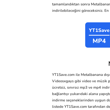
tamamlandıktan sonra Metalbana
indirilebileceğini göreceksiniz. En
YT1Save
MP4
YT1Save.com ile Metalbanana dışın
Videosxgays gibi video ve müzik pa
ücretsiz, sınırsız mp3 ve mp4 indir
bağlantıyı yukarıdaki alana yapış
indirme seçeneklerinden uygun dosy
listede YT1Save.com tarafından des