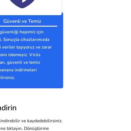
Güvenli ve Temiz
güvenliği hepimiz için
. Sonuçta cihazlarımızda
 veriler taşıyoruz ve zarar
ini istemeyiz. Virüs
n, güvenli ve temiz
banana indirmeleri
lirsiniz.
dirin
indirebilir ve kaydedebilirsiniz.
ine tıklayın. Dönüştürme