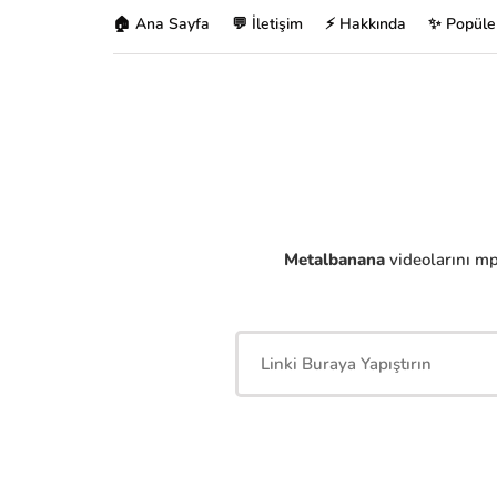
🏠 Ana Sayfa
💬 İletişim
⚡ Hakkında
✨ Popüle
Metalbanana
videolarını mp