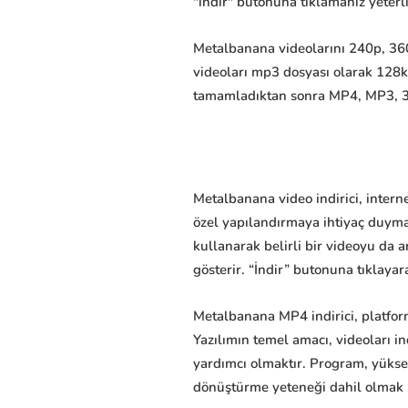
"indir" butonuna tıklamanız yeterli
Metalbanana videolarını 240p, 360p
videoları mp3 dosyası olarak 128
tamamladıktan sonra MP4, MP3, 3GP,
Metalbanana video indirici, intern
özel yapılandırmaya ihtiyaç duymaz
kullanarak belirli bir videoyu da a
gösterir. “İndir” butonuna tıklayara
Metalbanana MP4 indirici, platfor
Yazılımın temel amacı, videoları 
yardımcı olmaktır. Program, yüksek
dönüştürme yeteneği dahil olmak üze