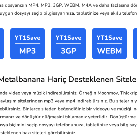
na dosyanızın MP4, MP3, 3GP, WEBM, M4A ve daha fazlasına dö
 uygun dosyayı seçip bilgisayarınıza, tabletinize veya akıllı telefon
YT1Save
YT1Save
YT1Save
MP3
3GP
WEBM
Metalbanana Hariç Desteklenen Sitele
da video veya müzik indirebilirsiniz. Örneğin Moonmov, Thickrip
ylaşım sitelerinden mp3 veya mp4 indirebilirsiniz. Bu sitelerin yan
ebilirsiniz. Binlerce siteden beğendiğiniz bir videoyu ve müziği i
tırmanız ve dönüştür düğmesini tıklamanız yeterlidir. Dönüştürm
a biçimini seçip dosyayı telefonunuza, tabletinize veya bilgisayar
teklenen bazı siteleri görebilirsiniz.