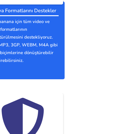
a Formatlarını Destekler
anana için tüm video ve
formatlarının
ürülmesini destekliyoruz.
MP3, 3GP, WEBM, M4A gibi
biçimlerine dönüştürebilir
rebilirsiniz.