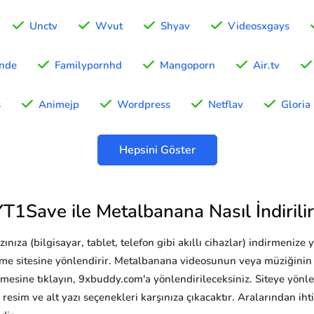
Unctv
Wvut
Shyav
Videosxgays
nde
Familypornhd
Mangoporn
Air.tv
s
Animejp
Wordpress
Netflav
Gloria
Hepsini Göster
YT1Save ile Metalbanana Nasıl İndirilir
ıza (bilgisayar, tablet, telefon gibi akıllı cihazlar) indirmenize y
me sitesine yönlendirir. Metalbanana videosunun veya müziğinin
mesine tıklayın, 9xbuddy.com'a yönlendirileceksiniz. Siteye yönle
resim ve alt yazı seçenekleri karşınıza çıkacaktır. Aralarından iht