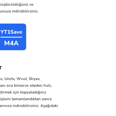
nüştürüldüğünü ve
unuza indirebilirsiniz.
YT1Save
M4A
r
s, Unctv, Wvut, Shyav,
ı sıra binlerce siteden hızlı,
ndirmek için kopyaladığınız
e işlemi tamamlandıktan sonra
ınıza indirebilirsiniz. Aşağıdaki