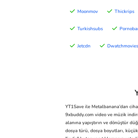
Moonmov
Thickrips
Turkishsubs
Pornoba
Jetcdn
Dwatchmovie
YT1Save ile Metalbanana’dan cihazın
9xbuddy.com video ve müzik indir
alanına yapıştırın ve dönüştür düğ
dosya türü, dosya boyutları, küçük 