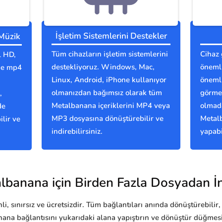
İşletim Sistemlerini Destekler
 Müzik
Tüm cihazların işletim sistemlerini
Cihaz 
l HD,
destekliyoruz. Windows, Mac,
önemli
nde mp4
Linux, Android, iPhone kullanıyor
önemli
olmanızdan bağımsız olarak tüm
görmes
,
Metalbanana içeriklerini MP4 veya
olmada
de
MP3 dosyasına dönüştürebilir ve
Metal
lir ve
indirebilirsiniz.
yapabi
lbanana için Birden Fazla Dosyadan İn
i, sınırsız ve ücretsizdir. Tüm bağlantıları anında dönüştürebilir, 
ana bağlantısını yukarıdaki alana yapıştırın ve dönüştür düğmes