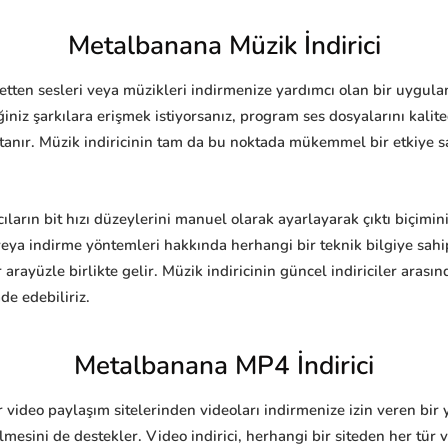
Metalbanana Müzik İndirici
etten sesleri veya müzikleri indirmenize yardımcı olan bir uygula
iniz şarkılara erişmek istiyorsanız, program ses dosyalarını ka
anır. Müzik indiricinin tam da bu noktada mükemmel bir etkiye s
ların bit hızı düzeylerini manuel olarak ayarlayarak çıktı biçimini
veya indirme yöntemleri hakkında herhangi bir teknik bilgiye sa
 arayüzle birlikte gelir. Müzik indiricinin güncel indiriciler aras
de edebiliriz.
Metalbanana MP4 İndirici
video paylaşım sitelerinden videoları indirmenize izin veren bir 
ilmesini de destekler. Video indirici, herhangi bir siteden her tü