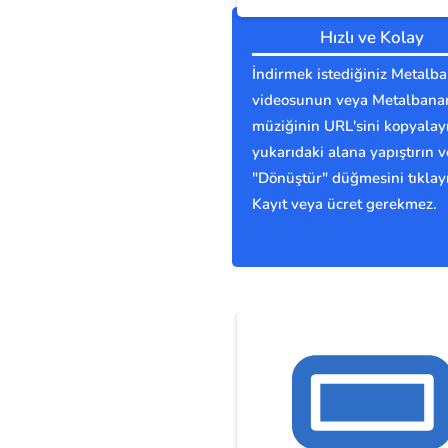
Hızlı ve Kolay
İndirmek istediğiniz Metalb
videosunun veya Metalbana
müziğinin URL'sini kopyalay
yukarıdaki alana yapıştırın v
"Dönüştür" düğmesini tıklay
Kayıt veya ücret gerekmez.