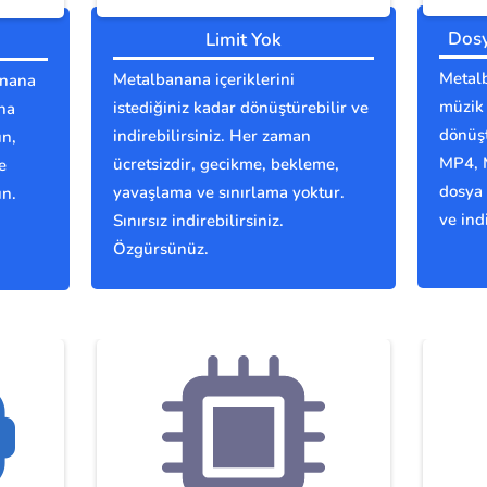
Dosy
Limit Yok
Metalb
Metalbanana içeriklerini
anana
müzik 
istediğiniz kadar dönüştürebilir ve
na
dönüşt
indirebilirsiniz. Her zaman
ın,
MP4, 
ücretsizdir, gecikme, bekleme,
e
dosya 
yavaşlama ve sınırlama yoktur.
ın.
ve indi
Sınırsız indirebilirsiniz.
Özgürsünüz.