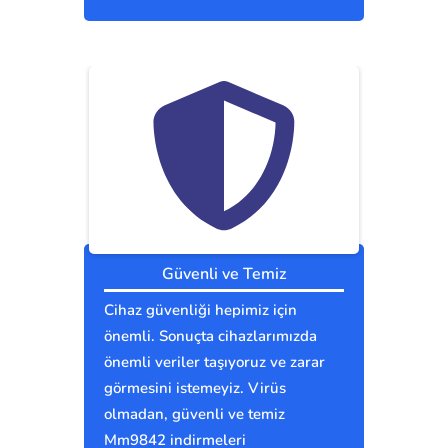
Güvenli ve Temiz
Cihaz güvenliği hepimiz için
önemli. Sonuçta cihazlarımızda
önemli veriler taşıyoruz ve zarar
görmesini istemeyiz. Virüs
olmadan, güvenli ve temiz
Mm9842 indirmeleri