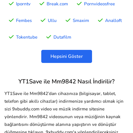
Iporntv
Break.com
Pornvideosfree
Fembes
Ullu
Smaxim
Analloft
Tokentube
Dutafilm
Hepsini Göster
YT1Save ile Mm9842 Nasıl İndirilir?
YT1Save ile Mm9842’dan cihazınıza (bilgisayar, tablet,
telefon gibi akıllı cihazlar) indirmenize yardımcı olmak için
sizi 9xbuddy.com video ve müzik indirme sitesine
yönlendirir. Mm9842 videosunun veya müziğinin kaynak
bağlantısını dönüştürme alanına yapıştırın ve dönüştür
düğmesine tıklayın, 9xbuddy.com'a yönlendirileceksiniz.