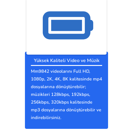
Yüksek Kaliteli Video ve Müzik
Mm9842 videolarını Full HD,
1080p, 2K, 4K, 8K kalitesinde mp4
dosyalarına dönüştürebilir;
müzikleri 128kbps, 192kbps,
256kbps, 320kbps kalitesinde
mp3 dosyalarına dönüştürebilir ve
indirebilirsiniz.