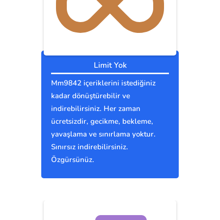
Limit Yok
Mm9842 içeriklerini istediğiniz
kadar dönüştürebilir ve
indirebilirsiniz. Her zaman
ücretsizdir, gecikme, bekleme,
yavaşlama ve sınırlama yoktur.
Sınırsız indirebilirsiniz.
Özgürsünüz.