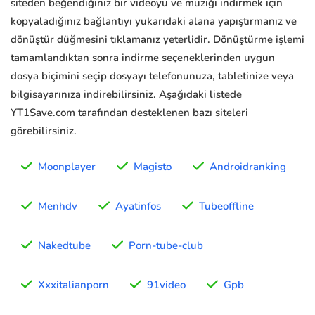
siteden beğendiğiniz bir videoyu ve müziği indirmek için
kopyaladığınız bağlantıyı yukarıdaki alana yapıştırmanız ve
dönüştür düğmesini tıklamanız yeterlidir. Dönüştürme işlemi
tamamlandıktan sonra indirme seçeneklerinden uygun
dosya biçimini seçip dosyayı telefonunuza, tabletinize veya
bilgisayarınıza indirebilirsiniz. Aşağıdaki listede
YT1Save.com tarafından desteklenen bazı siteleri
görebilirsiniz.
Moonplayer
Magisto
Androidranking
Menhdv
Ayatinfos
Tubeoffline
Nakedtube
Porn-tube-club
Xxxitalianporn
91video
Gpb