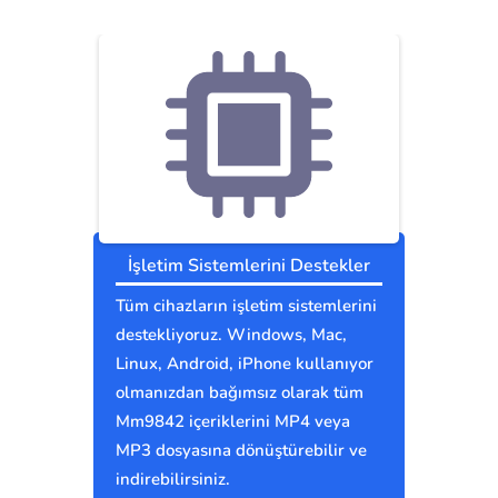
İşletim Sistemlerini Destekler
Tüm cihazların işletim sistemlerini
destekliyoruz. Windows, Mac,
Linux, Android, iPhone kullanıyor
olmanızdan bağımsız olarak tüm
Mm9842 içeriklerini MP4 veya
MP3 dosyasına dönüştürebilir ve
indirebilirsiniz.