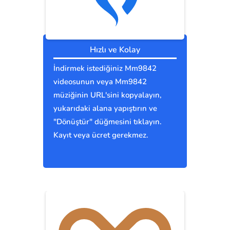
Hızlı ve Kolay
İndirmek istediğiniz Mm9842
videosunun veya Mm9842
müziğinin URL'sini kopyalayın,
yukarıdaki alana yapıştırın ve
"Dönüştür" düğmesini tıklayın.
Kayıt veya ücret gerekmez.