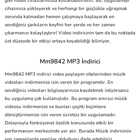
gibi mobil cihazlarınızda kullanabilirsiniz. Bu, uygulamayı
cihazınıza yükleyerek ve herhangi bir güçlükle uğraşmak
zorunda kalmadan hemen çalışmaya başlayarak en
sevdiğiniz şarkıların keyfini her yerde ve her zaman
çıkarmanızı kolaylaştırır! Video indiricinin tam da bu noktada
üst düzeyde bir etkiyi ortaya koyabildiği biliniyor.
Mm9842 MP3 İndirici
Mm9842 MP3 indirici video paylaşım sitelerinden müzik
videoları indirmenize izin veren bir programdır. En
sevdiğiniz videoları bilgisayarınıza kaydetmek istiyorsanız
bu uygulama çok kullanışlıdır. Bu program sınırsız müzik
videosu indirmenize ve bunları çeşitli biçimlere
dönüştürmenize izin veren ücretsiz bir uygulamadır.
Dolayısıyla fonksiyonel özellik konusunda etkili bir
performansın merkezinde yer alır. Burada Müzik indiricinin
son zamanlarda popüler olduğunu ifade edebiliriz.