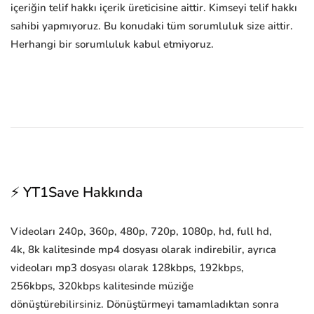
içeriğin telif hakkı içerik üreticisine aittir. Kimseyi telif hakkı
sahibi yapmıyoruz. Bu konudaki tüm sorumluluk size aittir.
Herhangi bir sorumluluk kabul etmiyoruz.
⚡ YT1Save Hakkında
Videoları 240p, 360p, 480p, 720p, 1080p, hd, full hd,
4k, 8k kalitesinde mp4 dosyası olarak indirebilir, ayrıca
videoları mp3 dosyası olarak 128kbps, 192kbps,
256kbps, 320kbps kalitesinde müziğe
dönüştürebilirsiniz. Dönüştürmeyi tamamladıktan sonra