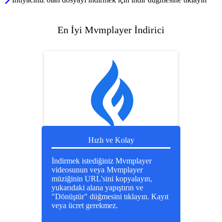
En İyi Mvmplayer İndirici
Hızlı ve Kolay
İndirmek istediğiniz Mvmplayer
videosunun veya Mvmplayer
müziğinin URL'sini kopyalayın,
yukarıdaki alana yapıştırın ve
"Dönüştür" düğmesini tıklayın. Kayıt
veya ücret gerekmez.