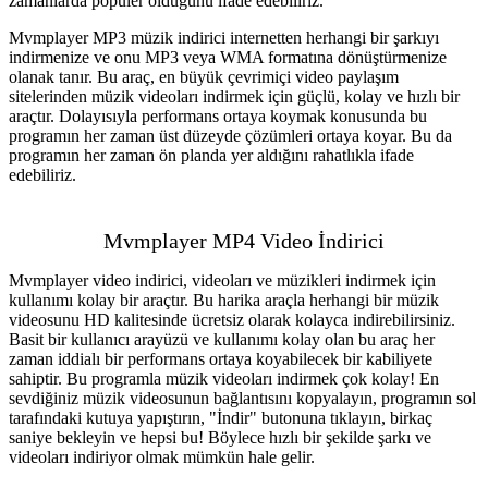
zamanlarda popüler olduğunu ifade edebiliriz.
Mvmplayer MP3 müzik indirici internetten herhangi bir şarkıyı
indirmenize ve onu MP3 veya WMA formatına dönüştürmenize
olanak tanır. Bu araç, en büyük çevrimiçi video paylaşım
sitelerinden müzik videoları indirmek için güçlü, kolay ve hızlı bir
araçtır. Dolayısıyla performans ortaya koymak konusunda bu
programın her zaman üst düzeyde çözümleri ortaya koyar. Bu da
programın her zaman ön planda yer aldığını rahatlıkla ifade
edebiliriz.
Mvmplayer MP4 Video İndirici
Mvmplayer video indirici, videoları ve müzikleri indirmek için
kullanımı kolay bir araçtır. Bu harika araçla herhangi bir müzik
videosunu HD kalitesinde ücretsiz olarak kolayca indirebilirsiniz.
Basit bir kullanıcı arayüzü ve kullanımı kolay olan bu araç her
zaman iddialı bir performans ortaya koyabilecek bir kabiliyete
sahiptir. Bu programla müzik videoları indirmek çok kolay! En
sevdiğiniz müzik videosunun bağlantısını kopyalayın, programın sol
tarafındaki kutuya yapıştırın, "İndir" butonuna tıklayın, birkaç
saniye bekleyin ve hepsi bu! Böylece hızlı bir şekilde şarkı ve
videoları indiriyor olmak mümkün hale gelir.