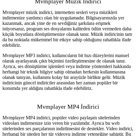
Mvmplayer Müzik İndirici
Mvmplayer müzik indirici, internetten sesleri veya müzikleri
indirmenize yardımcı olan bir uygulamadır. Bilgisayarınızda yer
kazanmak, ancak yine de en sevdiğiniz şarkılara erişmek
istiyorsanız, program ses dosyalarını kaliteden ödün vermeden daha
küçük boyutlara dönüştürmenize olanak tanır. Müzik indiricinin tam
da bu noktada mükemmel bir etkiye sahip olduğunu rahatlıkla ifade
edebiliriz.
Mvmplayer MP3 indirici, kullanıcıların bit hızı düzeylerini manuel
olarak ayarlayarak çıktı biçimini özelleştirmesine de olanak tanır.
Ayrıca, ses dönüştürme işlemleri veya indirme yöntemleri hakkında
herhangi bir teknik bilgiye sahip olmadan herkesin kullanmasına
olanak tanıyan, kullanımı kolay bir arayüzle birlikte gelir. Müzik
indiricinin güncel indiriciler arasından her zaman popüler bir
konumda yer aldığını rahatlıkla ifade edebiliriz.
Mvmplayer MP4 İndirici
Mvmplayer MP4 indirici, popüler video paylaşım sitelerinden
videoları indirmenize izin veren bir yazılımdır. Ayrıca bu web
sitelerinden ses parçalarının indirilmesini de destekler. Video indirici,
herhangi bir siteden her tür videoyu indirme yeteneğine sahiptir. Bu