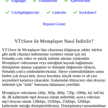
Engadget
Dramaserial
Xpresswords
Crichighlightsvidz
Linkedin
Sockshare1
Hepsini Göster
YT1Save ile Mvmplayer Nasıl İndirilir?
YT1Save ile Mvmplayer’dan cihazınıza (bilgisayar, tablet, telefon
gibi akıllı cihazlar) indirmenize yardımcı olmak için sizi
9xbuddy.com video ve müzik indirme sitesine yönlendirir.
Mvmplayer videosunun veya müziğinin kaynak bağlantısını
dönüştürme alanına yapıştırın ve dönüştür düğmesine tıklayın,
9xbuddy.com'a yönlendirileceksiniz. Siteye yönlendirildikten sonra
birden çok dosya türü, dosya boyutları, küçük resim ve alt yazı
seçenekleri karşınıza çıkacaktır. Aralarından ihtiyacınız olan dosyayı
indirmek için "indir" butonuna tıklamanız yeterlidir.
Mvmplayer videolarını 240p, 360p, 480p, 720p, 1080p, hd, full hd,
4k, 8k kalitesinde mp4 dosyası olarak indirebilir, ayrıca videoları
mp3 dosyası olarak 128kbps, 192kbps, 256kbps, 320kbps
kalitesinde müziğe dönüştürebilirsiniz. Dönüştürmeyi tamamladıktan