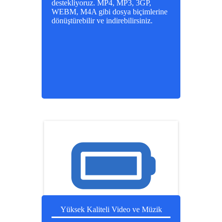
destekliyoruz. MP4, MP3, 3GP,
WEBM, M4A gibi dosya biçimlerine
dönüştürebilir ve indirebilirsiniz.
Yüksek Kaliteli Video ve Müzik