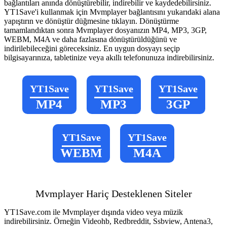
bağlantıları anında dönüştürebilir, indirebilir ve kaydedebilirsiniz.
YT1Save'i kullanmak için Mvmplayer bağlantısını yukarıdaki alana
yapıştırın ve dönüştür düğmesine tıklayın. Dönüştürme
tamamlandıktan sonra Mvmplayer dosyanızın MP4, MP3, 3GP,
WEBM, M4A ve daha fazlasına dönüştürüldüğünü ve
indirilebileceğini göreceksiniz. En uygun dosyayı seçip
bilgisayarınıza, tabletinize veya akıllı telefonunuza indirebilirsiniz.
YT1Save
YT1Save
YT1Save
MP4
MP3
3GP
YT1Save
YT1Save
WEBM
M4A
Mvmplayer Hariç Desteklenen Siteler
YT1Save.com ile Mvmplayer dışında video veya müzik
indirebilirsiniz. Örneğin Videohb, Redbreddit, Ssbview, Antena3,