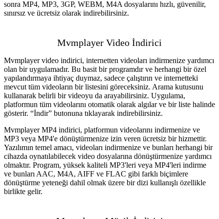
sonra MP4, MP3, 3GP, WEBM, M4A dosyalarını hızlı, güvenilir,
sınırsız ve ücretsiz olarak indirebilirsiniz.
Mvmplayer Video İndirici
Mvmplayer video indirici, internetten videoları indirmenize yardımcı
olan bir uygulamadır. Bu basit bir programdır ve herhangi bir özel
yapılandırmaya ihtiyaç duymaz, sadece çalıştırın ve internetteki
mevcut tüm videoların bir listesini göreceksiniz. Arama kutusunu
kullanarak belirli bir videoyu da arayabilirsiniz. Uygulama,
platformun tüm videolarını otomatik olarak algılar ve bir liste halinde
gösterir. “İndir” butonuna tıklayarak indirebilirsiniz.
Mvmplayer MP4 indirici, platformun videolarını indirmenize ve
MP3 veya MP4'e dönüştürmenize izin veren ücretsiz bir hizmettir.
Yazılımın temel amacı, videoları indirmenize ve bunları herhangi bir
cihazda oynatılabilecek video dosyalarına dönüştürmenize yardımcı
olmaktır. Program, yüksek kaliteli MP3'leri veya MP4'leri indirme
ve bunları AAC, M4A, AIFF ve FLAC gibi farklı biçimlere
dönüştürme yeteneği dahil olmak üzere bir dizi kullanışlı özellikle
birlikte gelir.