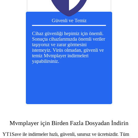
Güvenli ve Temiz
Cihaz güvenliği hepimiz için önemli.
Sonuçta cihazlarımızda önemli veriler
taşıyoruz ve zarar görmesini
istemeyiz. Virüs olmadan, güvenli ve
temiz Mvmplayer indirmeleri
yapabilirsiniz.
Mvmplayer için Birden Fazla Dosyadan İndirin
YT1Save ile indirmeler hızlı, güvenli, sınırsız ve ücretsizdir. Tüm