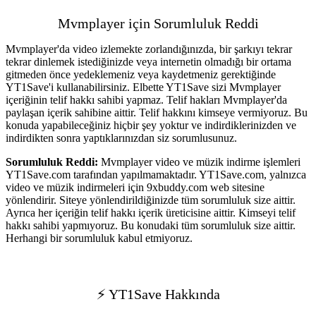
Mvmplayer için Sorumluluk Reddi
Mvmplayer'da video izlemekte zorlandığınızda, bir şarkıyı tekrar
tekrar dinlemek istediğinizde veya internetin olmadığı bir ortama
gitmeden önce yedeklemeniz veya kaydetmeniz gerektiğinde
YT1Save'i kullanabilirsiniz. Elbette YT1Save sizi Mvmplayer
içeriğinin telif hakkı sahibi yapmaz. Telif hakları Mvmplayer'da
paylaşan içerik sahibine aittir. Telif hakkını kimseye vermiyoruz. Bu
konuda yapabileceğiniz hiçbir şey yoktur ve indirdiklerinizden ve
indirdikten sonra yaptıklarınızdan siz sorumlusunuz.
Sorumluluk Reddi:
Mvmplayer video ve müzik indirme işlemleri
YT1Save.com tarafından yapılmamaktadır. YT1Save.com, yalnızca
video ve müzik indirmeleri için 9xbuddy.com web sitesine
yönlendirir. Siteye yönlendirildiğinizde tüm sorumluluk size aittir.
Ayrıca her içeriğin telif hakkı içerik üreticisine aittir. Kimseyi telif
hakkı sahibi yapmıyoruz. Bu konudaki tüm sorumluluk size aittir.
Herhangi bir sorumluluk kabul etmiyoruz.
⚡ YT1Save Hakkında