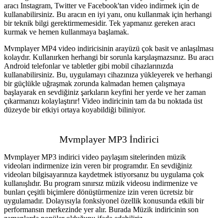
aracı Instagram, Twitter ve Facebook'tan video indirmek için de
kullanabilirsiniz. Bu aracın en iyi yanı, onu kullanmak için herhangi
bir teknik bilgi gerektirmemesidir. Tek yapmanız gereken aracı
kurmak ve hemen kullanmaya başlamak.
Mvmplayer MP4 video indiricisinin arayüzü çok basit ve anlaşılması
kolaydır. Kullanırken herhangi bir sorunla karşılaşmazsınız. Bu aracı
Android telefonlar ve tabletler gibi mobil cihazlarınızda
kullanabilirsiniz. Bu, uygulamayı cihazınıza yükleyerek ve herhangi
bir güçlükle uğraşmak zorunda kalmadan hemen çalışmaya
başlayarak en sevdiğiniz şarkıların keyfini her yerde ve her zaman
çıkarmanızı kolaylaştırır! Video indiricinin tam da bu noktada üst
düzeyde bir etkiyi ortaya koyabildiği biliniyor.
Mvmplayer MP3 İndirici
Mvmplayer MP3 indirici video paylaşım sitelerinden müzik
videoları indirmenize izin veren bir programdır. En sevdiğiniz
videoları bilgisayarınıza kaydetmek istiyorsanız bu uygulama çok
kullanışlıdır. Bu program sınırsız müzik videosu indirmenize ve
bunları çeşitli biçimlere dönüştürmenize izin veren ücretsiz bir
uygulamadır. Dolayısıyla fonksiyonel özellik konusunda etkili bir
performansın merkezinde yer alır. Burada Müzik indiricinin son