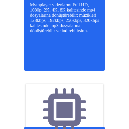
Mvmplayer videolarını Full HD,
1080p, 2K, 4K, 8K kalitesinde mp4
dosyalarına dönüştürebilir; müzikleri
128kbps, 192kbps, 256kbps, 320kbps
kalitesinde mp3 dosyalarına
dönüştürebilir ve indirebilirsiniz.