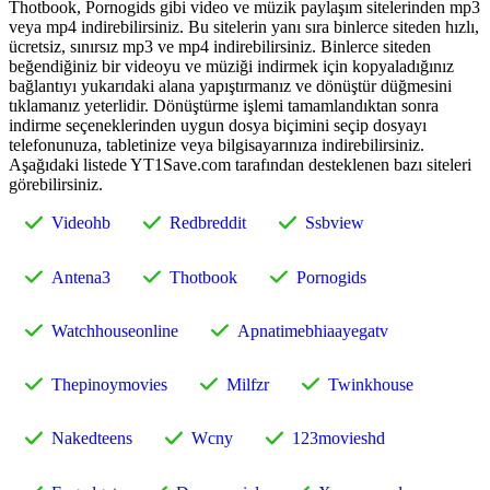
Thotbook, Pornogids gibi video ve müzik paylaşım sitelerinden mp3
veya mp4 indirebilirsiniz. Bu sitelerin yanı sıra binlerce siteden hızlı,
ücretsiz, sınırsız mp3 ve mp4 indirebilirsiniz. Binlerce siteden
beğendiğiniz bir videoyu ve müziği indirmek için kopyaladığınız
bağlantıyı yukarıdaki alana yapıştırmanız ve dönüştür düğmesini
tıklamanız yeterlidir. Dönüştürme işlemi tamamlandıktan sonra
indirme seçeneklerinden uygun dosya biçimini seçip dosyayı
telefonunuza, tabletinize veya bilgisayarınıza indirebilirsiniz.
Aşağıdaki listede YT1Save.com tarafından desteklenen bazı siteleri
görebilirsiniz.
Videohb
Redbreddit
Ssbview
Antena3
Thotbook
Pornogids
Watchhouseonline
Apnatimebhiaayegatv
Thepinoymovies
Milfzr
Twinkhouse
Nakedteens
Wcny
123movieshd