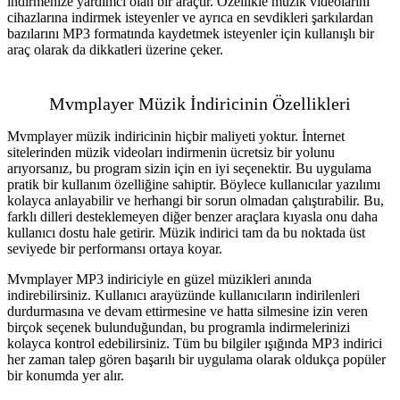
indirmenize yardımcı olan bir araçtır. Özellikle müzik videolarını
cihazlarına indirmek isteyenler ve ayrıca en sevdikleri şarkılardan
bazılarını MP3 formatında kaydetmek isteyenler için kullanışlı bir
araç olarak da dikkatleri üzerine çeker.
Mvmplayer Müzik İndiricinin Özellikleri
Mvmplayer müzik indiricinin hiçbir maliyeti yoktur. İnternet
sitelerinden müzik videoları indirmenin ücretsiz bir yolunu
arıyorsanız, bu program sizin için en iyi seçenektir. Bu uygulama
pratik bir kullanım özelliğine sahiptir. Böylece kullanıcılar yazılımı
kolayca anlayabilir ve herhangi bir sorun olmadan çalıştırabilir. Bu,
farklı dilleri desteklemeyen diğer benzer araçlara kıyasla onu daha
kullanıcı dostu hale getirir. Müzik indirici tam da bu noktada üst
seviyede bir performansı ortaya koyar.
Mvmplayer MP3 indiriciyle en güzel müzikleri anında
indirebilirsiniz. Kullanıcı arayüzünde kullanıcıların indirilenleri
durdurmasına ve devam ettirmesine ve hatta silmesine izin veren
birçok seçenek bulunduğundan, bu programla indirmelerinizi
kolayca kontrol edebilirsiniz. Tüm bu bilgiler ışığında MP3 indirici
her zaman talep gören başarılı bir uygulama olarak oldukça popüler
bir konumda yer alır.