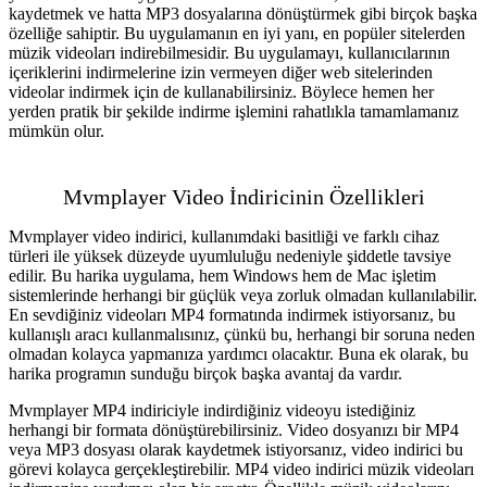
kaydetmek ve hatta MP3 dosyalarına dönüştürmek gibi birçok başka
özelliğe sahiptir. Bu uygulamanın en iyi yanı, en popüler sitelerden
müzik videoları indirebilmesidir. Bu uygulamayı, kullanıcılarının
içeriklerini indirmelerine izin vermeyen diğer web sitelerinden
videolar indirmek için de kullanabilirsiniz. Böylece hemen her
yerden pratik bir şekilde indirme işlemini rahatlıkla tamamlamanız
mümkün olur.
Mvmplayer Video İndiricinin Özellikleri
Mvmplayer video indirici, kullanımdaki basitliği ve farklı cihaz
türleri ile yüksek düzeyde uyumluluğu nedeniyle şiddetle tavsiye
edilir. Bu harika uygulama, hem Windows hem de Mac işletim
sistemlerinde herhangi bir güçlük veya zorluk olmadan kullanılabilir.
En sevdiğiniz videoları MP4 formatında indirmek istiyorsanız, bu
kullanışlı aracı kullanmalısınız, çünkü bu, herhangi bir soruna neden
olmadan kolayca yapmanıza yardımcı olacaktır. Buna ek olarak, bu
harika programın sunduğu birçok başka avantaj da vardır.
Mvmplayer MP4 indiriciyle indirdiğiniz videoyu istediğiniz
herhangi bir formata dönüştürebilirsiniz. Video dosyanızı bir MP4
veya MP3 dosyası olarak kaydetmek istiyorsanız, video indirici bu
görevi kolayca gerçekleştirebilir. MP4 video indirici müzik videoları