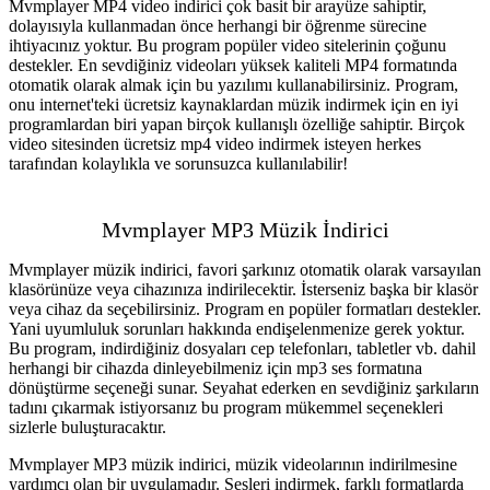
Mvmplayer MP4 video indirici çok basit bir arayüze sahiptir,
dolayısıyla kullanmadan önce herhangi bir öğrenme sürecine
ihtiyacınız yoktur. Bu program popüler video sitelerinin çoğunu
destekler. En sevdiğiniz videoları yüksek kaliteli MP4 formatında
otomatik olarak almak için bu yazılımı kullanabilirsiniz. Program,
onu internet'teki ücretsiz kaynaklardan müzik indirmek için en iyi
programlardan biri yapan birçok kullanışlı özelliğe sahiptir. Birçok
video sitesinden ücretsiz mp4 video indirmek isteyen herkes
tarafından kolaylıkla ve sorunsuzca kullanılabilir!
Mvmplayer MP3 Müzik İndirici
Mvmplayer müzik indirici, favori şarkınız otomatik olarak varsayılan
klasörünüze veya cihazınıza indirilecektir. İsterseniz başka bir klasör
veya cihaz da seçebilirsiniz. Program en popüler formatları destekler.
Yani uyumluluk sorunları hakkında endişelenmenize gerek yoktur.
Bu program, indirdiğiniz dosyaları cep telefonları, tabletler vb. dahil
herhangi bir cihazda dinleyebilmeniz için mp3 ses formatına
dönüştürme seçeneği sunar. Seyahat ederken en sevdiğiniz şarkıların
tadını çıkarmak istiyorsanız bu program mükemmel seçenekleri
sizlerle buluşturacaktır.
Mvmplayer MP3 müzik indirici, müzik videolarının indirilmesine
yardımcı olan bir uygulamadır. Sesleri indirmek, farklı formatlarda