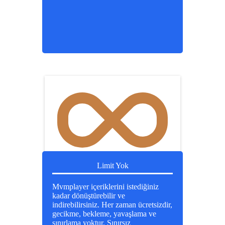
Limit Yok
Mvmplayer içeriklerini istediğiniz
kadar dönüştürebilir ve
indirebilirsiniz. Her zaman ücretsizdir,
gecikme, bekleme, yavaşlama ve
sınırlama yoktur. Sınırsız