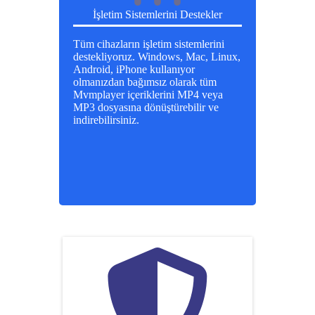
İşletim Sistemlerini Destekler
Tüm cihazların işletim sistemlerini
destekliyoruz. Windows, Mac, Linux,
Android, iPhone kullanıyor
olmanızdan bağımsız olarak tüm
Mvmplayer içeriklerini MP4 veya
MP3 dosyasına dönüştürebilir ve
indirebilirsiniz.