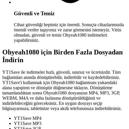
Güvenli ve Temiz
Cihaz güvenliği hepimiz için önemli. Sonuçta cihazlarımızda
önemli veriler taşıyoruz ve zarar görmesini istemeyiz. Virüs
olmadan, güvenli ve temiz Ohyeah1080 indirmeleri
yapabilirsiniz.
Ohyeah1080 için Birden Fazla Dosyadan
İndirin
YT1Save ile indirmeler hızlı, güvenli, sınırsız ve ücretsizdir. Tüm
bağlantıları anında dönüştürebilir, indirebilir ve kaydedebilirsiniz.
YT1Save'i kullanmak için Ohyeah1080 bağlantısını yukarıdaki
alana yapıştırın ve dönüştür düğmesine tıklayın. Dönüştürme
tamamlandıktan sonra Ohyeah1080 dosyanızın MP4, MP3, 3GP,
WEBM, M4A ve daha fazlasına dönüştürüldüğünü ve
indirilebileceğini göreceksiniz. En uygun dosyayı seçip
bilgisayarınıza, tabletinize veya akıllı telefonunuza indirebilirsiniz.
YT1Save
MP4
YT1Save
MP3
YT1Save
3GP