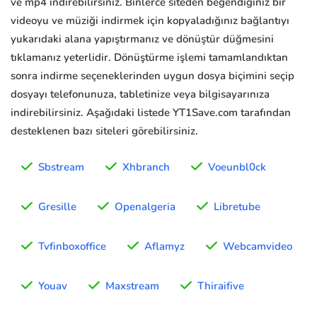
ve mp4 indirebilirsiniz. Binlerce siteden beğendiğiniz bir
videoyu ve müziği indirmek için kopyaladığınız bağlantıyı
yukarıdaki alana yapıştırmanız ve dönüştür düğmesini
tıklamanız yeterlidir. Dönüştürme işlemi tamamlandıktan
sonra indirme seçeneklerinden uygun dosya biçimini seçip
dosyayı telefonunuza, tabletinize veya bilgisayarınıza
indirebilirsiniz. Aşağıdaki listede YT1Save.com tarafından
desteklenen bazı siteleri görebilirsiniz.
Sbstream
Xhbranch
Voeunbl0ck
Gresille
Openalgeria
Libretube
Tvfinboxoffice
Aflamyz
Webcamvideo
Youav
Maxstream
Thiraifive