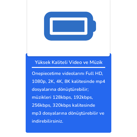
Yüksek Kaliteli Video ve Müzik
Onepiecetime videolarını Full HD,
1080p, 2K, 4K, 8K kalitesinde mp4
dosyalarına dönüştürebilir;
müzikleri 128kbps, 192kbps,
256kbps, 320kbps kalitesinde
mp3 dosyalarına dönüştürebilir ve
indirebilirsiniz.