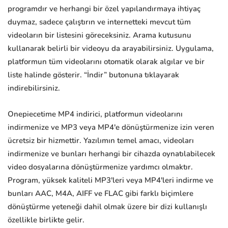
programdır ve herhangi bir özel yapılandırmaya ihtiyaç
duymaz, sadece çalıştırın ve internetteki mevcut tüm
videoların bir listesini göreceksiniz. Arama kutusunu
kullanarak belirli bir videoyu da arayabilirsiniz. Uygulama,
platformun tüm videolarını otomatik olarak algılar ve bir
liste halinde gösterir. “İndir” butonuna tıklayarak
indirebilirsiniz.
Onepiecetime MP4 indirici, platformun videolarını
indirmenize ve MP3 veya MP4'e dönüştürmenize izin veren
ücretsiz bir hizmettir. Yazılımın temel amacı, videoları
indirmenize ve bunları herhangi bir cihazda oynatılabilecek
video dosyalarına dönüştürmenize yardımcı olmaktır.
Program, yüksek kaliteli MP3'leri veya MP4'leri indirme ve
bunları AAC, M4A, AIFF ve FLAC gibi farklı biçimlere
dönüştürme yeteneği dahil olmak üzere bir dizi kullanışlı
özellikle birlikte gelir.