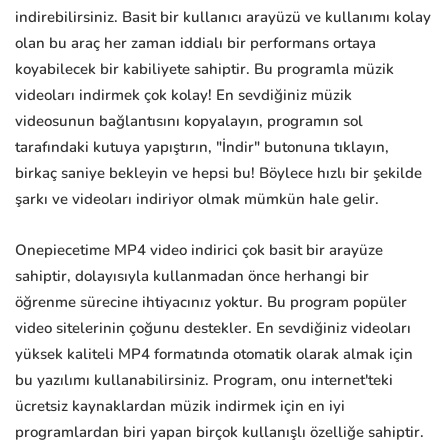
indirebilirsiniz. Basit bir kullanıcı arayüzü ve kullanımı kolay
olan bu araç her zaman iddialı bir performans ortaya
koyabilecek bir kabiliyete sahiptir. Bu programla müzik
videoları indirmek çok kolay! En sevdiğiniz müzik
videosunun bağlantısını kopyalayın, programın sol
tarafındaki kutuya yapıştırın, "İndir" butonuna tıklayın,
birkaç saniye bekleyin ve hepsi bu! Böylece hızlı bir şekilde
şarkı ve videoları indiriyor olmak mümkün hale gelir.
Onepiecetime MP4 video indirici çok basit bir arayüze
sahiptir, dolayısıyla kullanmadan önce herhangi bir
öğrenme sürecine ihtiyacınız yoktur. Bu program popüler
video sitelerinin çoğunu destekler. En sevdiğiniz videoları
yüksek kaliteli MP4 formatında otomatik olarak almak için
bu yazılımı kullanabilirsiniz. Program, onu internet'teki
ücretsiz kaynaklardan müzik indirmek için en iyi
programlardan biri yapan birçok kullanışlı özelliğe sahiptir.