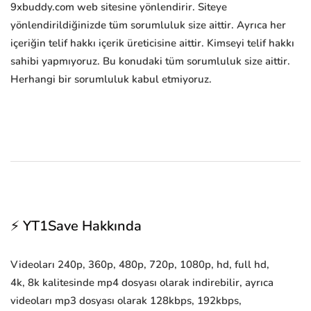
9xbuddy.com web sitesine yönlendirir. Siteye
yönlendirildiğinizde tüm sorumluluk size aittir. Ayrıca her
içeriğin telif hakkı içerik üreticisine aittir. Kimseyi telif hakkı
sahibi yapmıyoruz. Bu konudaki tüm sorumluluk size aittir.
Herhangi bir sorumluluk kabul etmiyoruz.
⚡ YT1Save Hakkında
Videoları 240p, 360p, 480p, 720p, 1080p, hd, full hd,
4k, 8k kalitesinde mp4 dosyası olarak indirebilir, ayrıca
videoları mp3 dosyası olarak 128kbps, 192kbps,