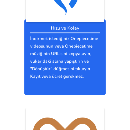
Hızlı ve Kolay
İndirmek istediğiniz Onepiecetime
videosunun veya Onepiecetime
müziğinin URL'sini kopyalayın,
yukarıdaki alana yapıştırın ve
"Dönüştür" düğmesini tıklayın.
Kayıt veya ücret gerekmez.