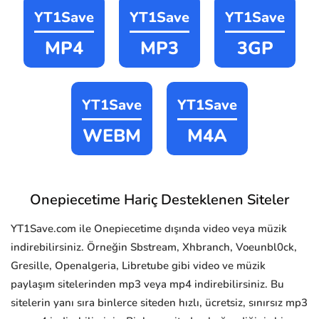
YT1Save
YT1Save
YT1Save
MP4
MP3
3GP
YT1Save
YT1Save
WEBM
M4A
Onepiecetime Hariç Desteklenen Siteler
YT1Save.com ile Onepiecetime dışında video veya müzik
indirebilirsiniz. Örneğin Sbstream, Xhbranch, Voeunbl0ck,
Gresille, Openalgeria, Libretube gibi video ve müzik
paylaşım sitelerinden mp3 veya mp4 indirebilirsiniz. Bu
sitelerin yanı sıra binlerce siteden hızlı, ücretsiz, sınırsız mp3