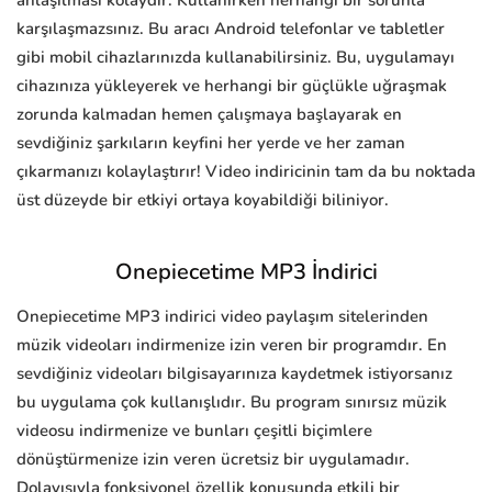
anlaşılması kolaydır. Kullanırken herhangi bir sorunla
karşılaşmazsınız. Bu aracı Android telefonlar ve tabletler
gibi mobil cihazlarınızda kullanabilirsiniz. Bu, uygulamayı
cihazınıza yükleyerek ve herhangi bir güçlükle uğraşmak
zorunda kalmadan hemen çalışmaya başlayarak en
sevdiğiniz şarkıların keyfini her yerde ve her zaman
çıkarmanızı kolaylaştırır! Video indiricinin tam da bu noktada
üst düzeyde bir etkiyi ortaya koyabildiği biliniyor.
Onepiecetime MP3 İndirici
Onepiecetime MP3 indirici video paylaşım sitelerinden
müzik videoları indirmenize izin veren bir programdır. En
sevdiğiniz videoları bilgisayarınıza kaydetmek istiyorsanız
bu uygulama çok kullanışlıdır. Bu program sınırsız müzik
videosu indirmenize ve bunları çeşitli biçimlere
dönüştürmenize izin veren ücretsiz bir uygulamadır.
Dolayısıyla fonksiyonel özellik konusunda etkili bir