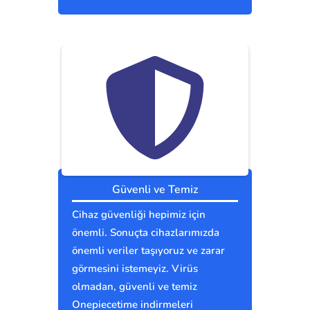
Güvenli ve Temiz
Cihaz güvenliği hepimiz için
önemli. Sonuçta cihazlarımızda
önemli veriler taşıyoruz ve zarar
görmesini istemeyiz. Virüs
olmadan, güvenli ve temiz
Onepiecetime indirmeleri