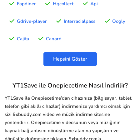
Fapdiner
Hqcollect
Api
Gdrive-player
Interracialpass
Oogly
Cajita
Canard
Hepsini Göster
YT1Save ile Onepiecetime Nasıl İndirilir?
YT1Save ile Onepiecetime’dan cihazınıza (bilgisayar, tablet,
telefon gibi akıllı cihazlar) indirmenize yardımcı olmak için
sizi 9xbuddy.com video ve müzik indirme sitesine
yönlendirir. Onepiecetime videosunun veya müziğinin
kaynak bağlantısını dönüştürme alanına yapıştırın ve
dönüştür düğmesine tıklayın, 9xbuddy.com'a