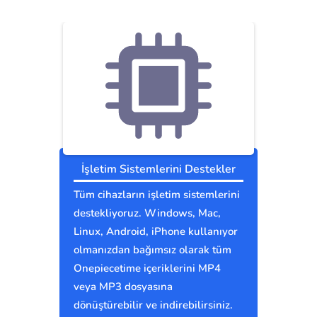
İşletim Sistemlerini Destekler
Tüm cihazların işletim sistemlerini
destekliyoruz. Windows, Mac,
Linux, Android, iPhone kullanıyor
olmanızdan bağımsız olarak tüm
Onepiecetime içeriklerini MP4
veya MP3 dosyasına
dönüştürebilir ve indirebilirsiniz.