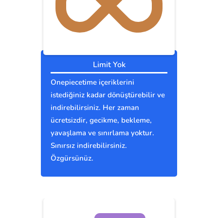
Limit Yok
Onepiecetime içeriklerini
istediğiniz kadar dönüştürebilir ve
indirebilirsiniz. Her zaman
ücretsizdir, gecikme, bekleme,
yavaşlama ve sınırlama yoktur.
Sınırsız indirebilirsiniz.
Özgürsünüz.