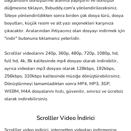
bağlantısını dönüştürme alanına yapıştırın ve dönüştür
düğmesine tıklayın, 9xbuddy.com'a yönlendirileceksiniz.
Siteye yönlendirildikten sonra birden çok dosya türü, dosya
boyutları, küçük resim ve alt yazı seçenekleri karşınıza
çıkacaktır. Aralarından ihtiyacınız olan dosyayı indirmek için
"indir" butonuna tıklamanız yeterlidir.
Scrolller videolarını 240p, 360p, 480p, 720p, 1080p, hd,
full hd, 4k, 8k kalitesinde mp4 dosyası olarak indirebilir,
ayrıca videoları mp3 dosyası olarak 128kbps, 192kbps,
256kbps, 320kbps kalitesinde müziğe dönüştürebilirsiniz.
Dönüştürmeyi tamamladıktan sonra MP4, MP3, 3GP,
WEBM, M4A dosyalarını hızlı, güvenilir, sınırsız ve ücretsiz
olarak indirebilirsiniz.
Scrolller Video İndirici
Scrolller video indirici, internetten videoları indirmenize