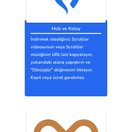
Hızlı ve Kolay
İndirmek istediğiniz Scrolller
videosunun veya Scrolller
müziğinin URL'sini kopyalayın,
yukarıdaki alana yapıştırın ve
"Dönüştür" düğmesini tıklayın.
Kayıt veya ücret gerekmez.