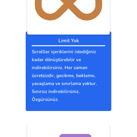
Limit Yok
Scrolller içeriklerini istediğiniz
kadar dönüştürebilir ve
indirebilirsiniz. Her zaman
ücretsizdir, gecikme, bekleme,
yavaşlama ve sınırlama yoktur.
Sınırsız indirebilirsiniz.
Özgürsünüz.