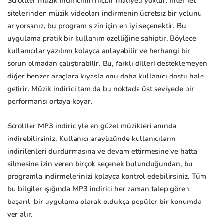
Scrolller müzik indiricinin hiçbir maliyeti yoktur. İnternet
sitelerinden müzik videoları indirmenin ücretsiz bir yolunu
arıyorsanız, bu program sizin için en iyi seçenektir. Bu
uygulama pratik bir kullanım özelliğine sahiptir. Böylece
kullanıcılar yazılımı kolayca anlayabilir ve herhangi bir
sorun olmadan çalıştırabilir. Bu, farklı dilleri desteklemeyen
diğer benzer araçlara kıyasla onu daha kullanıcı dostu hale
getirir. Müzik indirici tam da bu noktada üst seviyede bir
performansı ortaya koyar.
Scrolller MP3 indiriciyle en güzel müzikleri anında
indirebilirsiniz. Kullanıcı arayüzünde kullanıcıların
indirilenleri durdurmasına ve devam ettirmesine ve hatta
silmesine izin veren birçok seçenek bulunduğundan, bu
programla indirmelerinizi kolayca kontrol edebilirsiniz. Tüm
bu bilgiler ışığında MP3 indirici her zaman talep gören
başarılı bir uygulama olarak oldukça popüler bir konumda
yer alır.