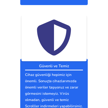
Güvenli ve Temiz
Cihaz güvenliği hepimiz için
önemli. Sonuçta cihazlarımızda
önemli veriler taşıyoruz ve zarar
görmesini istemeyiz. Virüs
olmadan, güvenli ve temiz
Scrolller indirmeleri yapabilirsiniz.