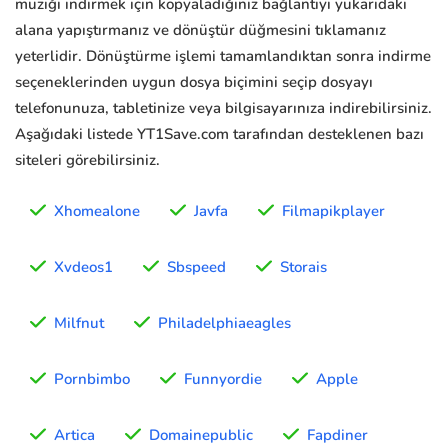
müziği indirmek için kopyaladığınız bağlantıyı yukarıdaki
alana yapıştırmanız ve dönüştür düğmesini tıklamanız
yeterlidir. Dönüştürme işlemi tamamlandıktan sonra indirme
seçeneklerinden uygun dosya biçimini seçip dosyayı
telefonunuza, tabletinize veya bilgisayarınıza indirebilirsiniz.
Aşağıdaki listede YT1Save.com tarafından desteklenen bazı
siteleri görebilirsiniz.
Xhomealone
Javfa
Filmapikplayer
Xvdeos1
Sbspeed
Storais
Milfnut
Philadelphiaeagles
Pornbimbo
Funnyordie
Apple
Artica
Domainepublic
Fapdiner