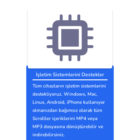
İşletim Sistemlerini Destekler
Tüm cihazların işletim sistemlerini
destekliyoruz. Windows, Mac,
Linux, Android, iPhone kullanıyor
olmanızdan bağımsız olarak tüm
Scrolller içeriklerini MP4 veya
MP3 dosyasına dönüştürebilir ve
indirebilirsiniz.