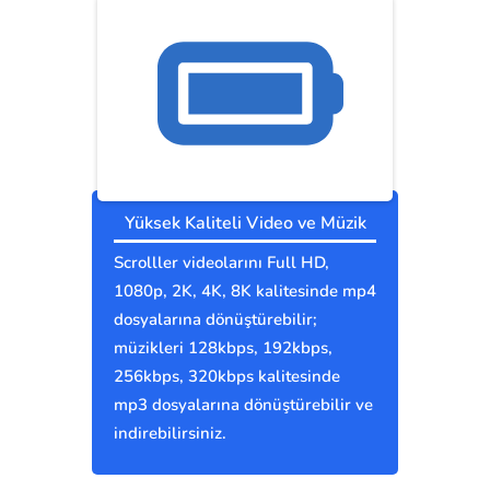
Yüksek Kaliteli Video ve Müzik
Scrolller videolarını Full HD,
1080p, 2K, 4K, 8K kalitesinde mp4
dosyalarına dönüştürebilir;
müzikleri 128kbps, 192kbps,
256kbps, 320kbps kalitesinde
mp3 dosyalarına dönüştürebilir ve
indirebilirsiniz.