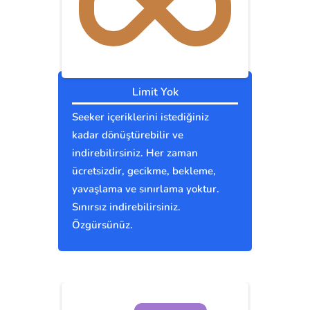
Limit Yok
Seeker içeriklerini istediğiniz
kadar dönüştürebilir ve
indirebilirsiniz. Her zaman
ücretsizdir, gecikme, bekleme,
yavaşlama ve sınırlama yoktur.
Sınırsız indirebilirsiniz.
Özgürsünüz.