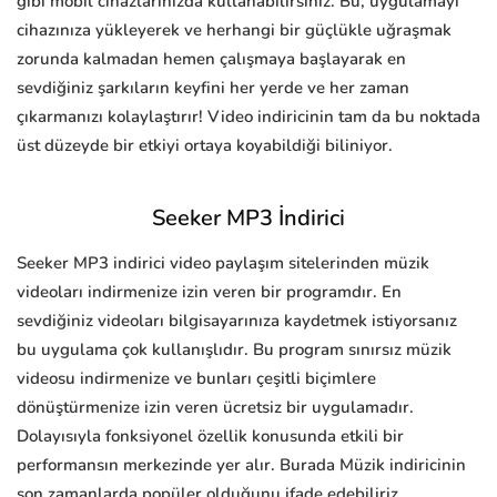
gibi mobil cihazlarınızda kullanabilirsiniz. Bu, uygulamayı
cihazınıza yükleyerek ve herhangi bir güçlükle uğraşmak
zorunda kalmadan hemen çalışmaya başlayarak en
sevdiğiniz şarkıların keyfini her yerde ve her zaman
çıkarmanızı kolaylaştırır! Video indiricinin tam da bu noktada
üst düzeyde bir etkiyi ortaya koyabildiği biliniyor.
Seeker MP3 İndirici
Seeker MP3 indirici video paylaşım sitelerinden müzik
videoları indirmenize izin veren bir programdır. En
sevdiğiniz videoları bilgisayarınıza kaydetmek istiyorsanız
bu uygulama çok kullanışlıdır. Bu program sınırsız müzik
videosu indirmenize ve bunları çeşitli biçimlere
dönüştürmenize izin veren ücretsiz bir uygulamadır.
Dolayısıyla fonksiyonel özellik konusunda etkili bir
performansın merkezinde yer alır. Burada Müzik indiricinin
son zamanlarda popüler olduğunu ifade edebiliriz.