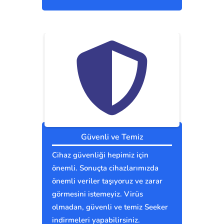
Güvenli ve Temiz
Cihaz güvenliği hepimiz için
önemli. Sonuçta cihazlarımızda
önemli veriler taşıyoruz ve zarar
görmesini istemeyiz. Virüs
olmadan, güvenli ve temiz Seeker
indirmeleri yapabilirsiniz.