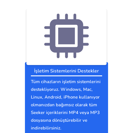
İşletim Sistemlerini Destekler
Tüm cihazların işletim sistemlerini
destekliyoruz. Windows, Mac,
Linux, Android, iPhone kullanıyor
olmanızdan bağımsız olarak tüm
Seeker içeriklerini MP4 veya MP3
dosyasına dönüştürebilir ve
indirebilirsiniz.