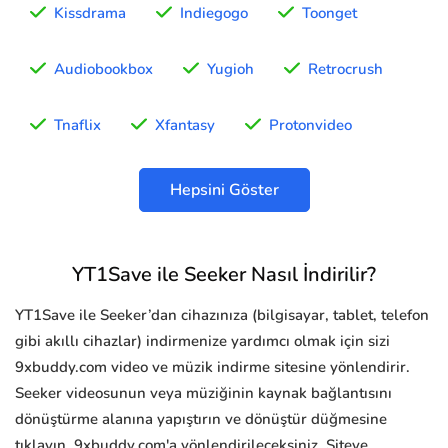
Kissdrama
Indiegogo
Toonget
Audiobookbox
Yugioh
Retrocrush
Tnaflix
Xfantasy
Protonvideo
Hepsini Göster
YT1Save ile Seeker Nasıl İndirilir?
YT1Save ile Seeker’dan cihazınıza (bilgisayar, tablet, telefon
gibi akıllı cihazlar) indirmenize yardımcı olmak için sizi
9xbuddy.com video ve müzik indirme sitesine yönlendirir.
Seeker videosunun veya müziğinin kaynak bağlantısını
dönüştürme alanına yapıştırın ve dönüştür düğmesine
tıklayın, 9xbuddy.com'a yönlendirileceksiniz. Siteye