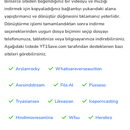
Binlerce siteden beğendiğiniz bir videoyu ve müziği
indirmek için kopyaladığınız bağlantıyı yukarıdaki alana
yapıştırmanız ve dönüştür düğmesini tıklamanız yeterlidir.
Dönüştürme işlemi tamamlandıktan sonra indirme
seçeneklerinden uygun dosya biçimini seçip dosyayı
telefonunuza, tabletinize veya bilgisayarınıza indirebilirsiniz.
Aşağıdaki listede YT1Save.com tarafından desteklenen bazı
siteleri görebilirsiniz.
Arslanrocky
Whatisareverseauction
Awsindstream
File.Al
Pueseso
Tryasiansex
Likeasian
Iceporncasting
Hindimoviesonline
Wfsu
Herebro