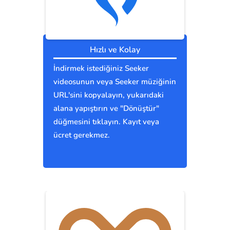
Hızlı ve Kolay
İndirmek istediğiniz Seeker
videosunun veya Seeker müziğinin
URL'sini kopyalayın, yukarıdaki
alana yapıştırın ve "Dönüştür"
düğmesini tıklayın. Kayıt veya
ücret gerekmez.