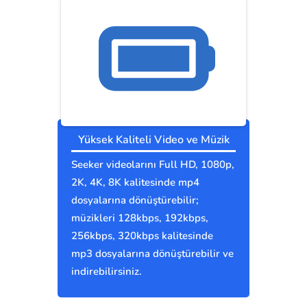
Yüksek Kaliteli Video ve Müzik
Seeker videolarını Full HD, 1080p,
2K, 4K, 8K kalitesinde mp4
dosyalarına dönüştürebilir;
müzikleri 128kbps, 192kbps,
256kbps, 320kbps kalitesinde
mp3 dosyalarına dönüştürebilir ve
indirebilirsiniz.