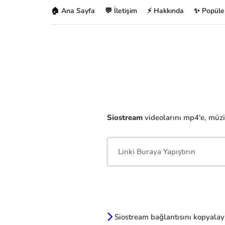
🏠 Ana Sayfa
💬 İletişim
⚡ Hakkında
✨ Popüle
Siostream
videolarını mp4'e, müzik
Siostream bağlantısını kopyalay