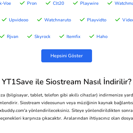
k-Voe
Pron
Clt20
Playwire
Watchma
Upvideoo
Watchnaruto
Playvidto
Vide
Rjvan
Skyrock
Itemfix
Haho
Hepsini Göster
YT1Save ile Siostream Nasıl İndirilir?
a (bilgisayar, tablet, telefon gibi akıllı cihazlar) indirmenize ya
önlendirir. Siostream videosunun veya müziğinin kaynak bağlantıs
xbuddy.com'a yönlendirileceksiniz. Siteye yönlendirildikten sonra
seçenekleri karşınıza çıkacaktır. Aralarından ihtiyacınız olan dosy