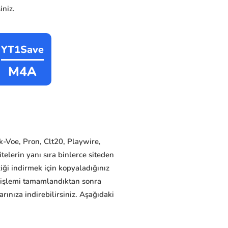
iniz.
YT1Save
M4A
k-Voe, Pron, Clt20, Playwire,
elerin yanı sıra binlerce siteden
ziği indirmek için kopyaladığınız
e işlemi tamamlandıktan sonra
ınıza indirebilirsiniz. Aşağıdaki