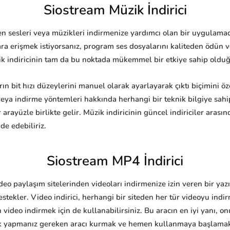
Siostream Müzik İndirici
ten sesleri veya müzikleri indirmenize yardımcı olan bir uygulama
lara erişmek istiyorsanız, program ses dosyalarını kaliteden ödü
k indiricinin tam da bu noktada mükemmel bir etkiye sahip olduğun
rın bit hızı düzeylerini manuel olarak ayarlayarak çıktı biçimini ö
veya indirme yöntemleri hakkında herhangi bir teknik bilgiye sa
 arayüzle birlikte gelir. Müzik indiricinin güncel indiriciler aras
de edebiliriz.
Siostream MP4 İndirici
deo paylaşım sitelerinden videoları indirmenize izin veren bir yaz
estekler. Video indirici, herhangi bir siteden her tür videoyu indi
 video indirmek için de kullanabilirsiniz. Bu aracın en iyi yanı, o
Tek yapmanız gereken aracı kurmak ve hemen kullanmaya başlama