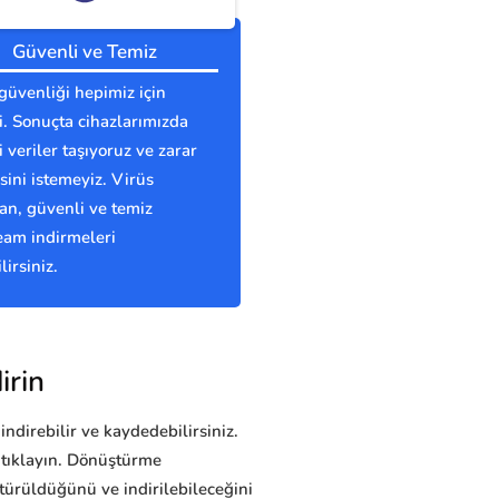
Güvenli ve Temiz
güvenliği hepimiz için
. Sonuçta cihazlarımızda
 veriler taşıyoruz ve zarar
ini istemeyiz. Virüs
n, güvenli ve temiz
eam indirmeleri
lirsiniz.
irin
indirebilir ve kaydedebilirsiniz.
 tıklayın. Dönüştürme
rüldüğünü ve indirilebileceğini