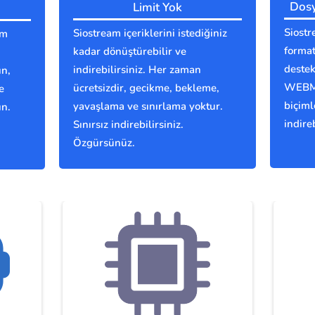
Dosy
Limit Yok
Siostr
Siostream içeriklerini istediğiniz
am
format
kadar dönüştürebilir ve
deste
indirebilirsiniz. Her zaman
ın,
WEBM,
ücretsizdir, gecikme, bekleme,
e
biçiml
yavaşlama ve sınırlama yoktur.
ın.
indireb
Sınırsız indirebilirsiniz.
Özgürsünüz.