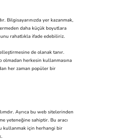
dır. Bilgisayarınızda yer kazanmak,
n vermeden daha küçük boyutlara
u rahatlıkla ifade edebiliriz.
zelleştirmesine de olanak tanır.
hip olmadan herkesin kullanmasına
ından her zaman popüler bir
ılımdır. Ayrıca bu web sitelerinden
rme yeteneğine sahiptir. Bu aracı
nu kullanmak için herhangi bir
k.