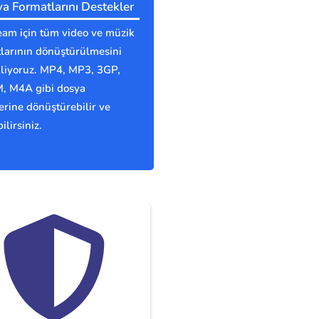
a Formatlarını Destekler
eam için tüm video ve müzik
larının dönüştürülmesini
kliyoruz. MP4, MP3, 3GP,
 M4A gibi dosya
erine dönüştürebilir ve
ilirsiniz.