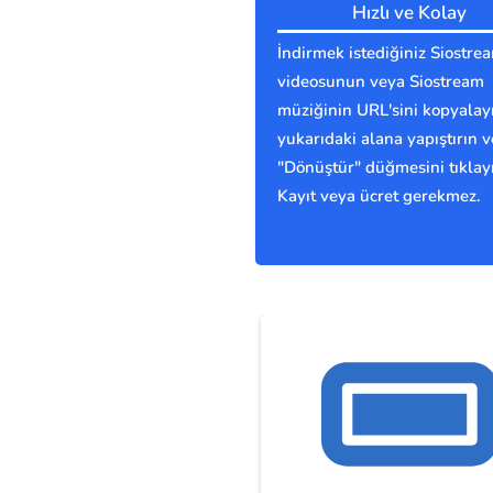
Hızlı ve Kolay
İndirmek istediğiniz Siostre
videosunun veya Siostream
müziğinin URL'sini kopyalay
yukarıdaki alana yapıştırın v
"Dönüştür" düğmesini tıklay
Kayıt veya ücret gerekmez.