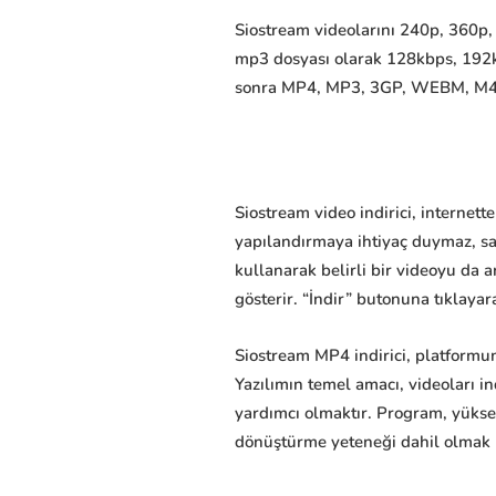
Siostream videolarını 240p, 360p, 
mp3 dosyası olarak 128kbps, 192k
sonra MP4, MP3, 3GP, WEBM, M4A dos
Siostream video indirici, internet
yapılandırmaya ihtiyaç duymaz, sad
kullanarak belirli bir videoyu da a
gösterir. “İndir” butonuna tıklayara
Siostream MP4 indirici, platformu
Yazılımın temel amacı, videoları 
yardımcı olmaktır. Program, yüksek
dönüştürme yeteneği dahil olmak üze