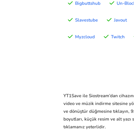
Bigbuttshub
Un-Bloc
Slavestube
Javout
Myzcloud
Twitch
YT1Save ile Siostream’dan cihazınız
video ve müzik indirme sitesine y
ve dönüştür düğmesine tıklayın, 9
boyutları, küçük resim ve alt yazı 
tıklamanız yeterlidir.