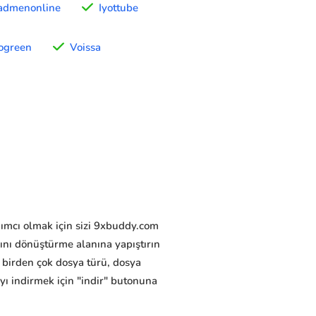
dmenonline
Iyottube
ogreen
Voissa
rdımcı olmak için sizi 9xbuddy.com
ını dönüştürme alanına yapıştırın
 birden çok dosya türü, dosya
ayı indirmek için "indir" butonuna