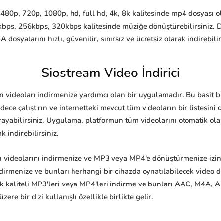
480p, 720p, 1080p, hd, full hd, 4k, 8k kalitesinde mp4 dosyası ola
bps, 256kbps, 320kbps kalitesinde müziğe dönüştürebilirsiniz.
yalarını hızlı, güvenilir, sınırsız ve ücretsiz olarak indirebilir
Siostream Video İndirici
ten videoları indirmenize yardımcı olan bir uygulamadır. Bu basit 
ece çalıştırın ve internetteki mevcut tüm videoların bir listesin
rayabilirsiniz. Uygulama, platformun tüm videolarını otomatik olara
k indirebilirsiniz.
n videolarını indirmenize ve MP3 veya MP4'e dönüştürmenize izin v
indirmenize ve bunları herhangi bir cihazda oynatılabilecek video
 kaliteli MP3'leri veya MP4'leri indirme ve bunları AAC, M4A, AI
re bir dizi kullanışlı özellikle birlikte gelir.