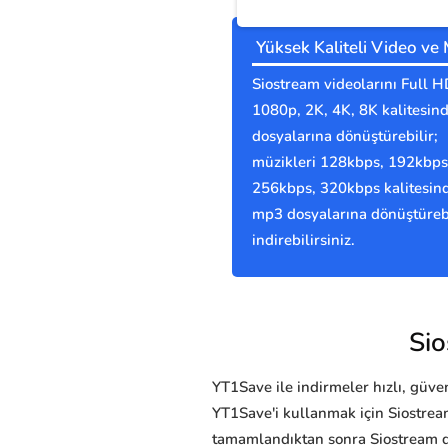
Yüksek Kaliteli Video ve
Siostream videolarını Full H
1080p, 2K, 4K, 8K kalitesi
dosyalarına dönüştürebilir;
müzikleri 128kbps, 192kbps
256kbps, 320kbps kalitesin
mp3 dosyalarına dönüştürebi
indirebilirsiniz.
Sio
YT1Save ile indirmeler hızlı, güvenl
YT1Save'i kullanmak için Siostrea
tamamlandıktan sonra Siostream 