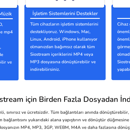
İşletim Sistemlerini Destekler
 Müzik
Tüm cihazların işletim sistemlerini
Cihaz 
D,
destekliyoruz. Windows, Mac,
önemli
nde mp4
Linux, Android, iPhone kullanıyor
önemli
olmanızdan bağımsız olarak tüm
görmes
,
Siostream içeriklerini MP4 veya
olmada
de
MP3 dosyasına dönüştürebilir ve
Siostr
lir ve
indirebilirsiniz.
yapabi
stream için Birden Fazla Dosyadan İnd
i, sınırsız ve ücretsizdir. Tüm bağlantıları anında dönüştürebilir, 
m bağlantısını yukarıdaki alana yapıştırın ve dönüştür düğmesine
dosyanızın MP4, MP3, 3GP, WEBM, M4A ve daha fazlasına dönüştü