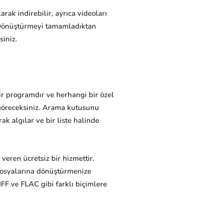
rak indirebilir, ayrıca videoları
 Dönüştürmeyi tamamladıktan
siniz.
bir programdır ve herhangi bir özel
i göreceksiniz. Arama kutusunu
k algılar ve bir liste halinde
eren ücretsiz bir hizmettir.
 dosyalarına dönüştürmenize
FF ve FLAC gibi farklı biçimlere