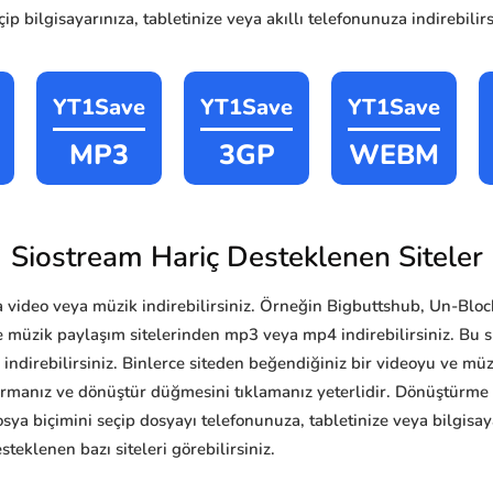
p bilgisayarınıza, tabletinize veya akıllı telefonunuza indirebilirs
YT1Save
YT1Save
YT1Save
MP3
3GP
WEBM
Siostream Hariç Desteklenen Siteler
 video veya müzik indirebilirsiniz. Örneğin Bigbuttshub, Un-Bloc
üzik paylaşım sitelerinden mp3 veya mp4 indirebilirsiniz. Bu sit
4 indirebilirsiniz. Binlerce siteden beğendiğiniz bir videoyu ve mü
tırmanız ve dönüştür düğmesini tıklamanız yeterlidir. Dönüştürm
a biçimini seçip dosyayı telefonunuza, tabletinize veya bilgisayar
teklenen bazı siteleri görebilirsiniz.