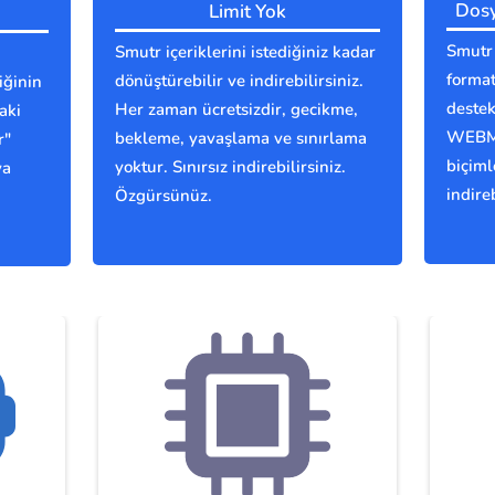
Dosy
Limit Yok
Smutr 
Smutr içeriklerini istediğiniz kadar
format
dönüştürebilir ve indirebilirsiniz.
iğinin
deste
Her zaman ücretsizdir, gecikme,
aki
WEBM,
bekleme, yavaşlama ve sınırlama
r"
biçiml
yoktur. Sınırsız indirebilirsiniz.
ya
indireb
Özgürsünüz.