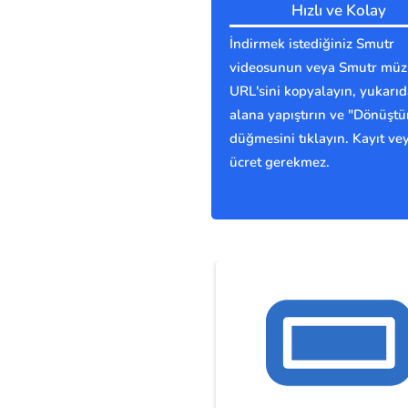
Hızlı ve Kolay
İndirmek istediğiniz Smutr
videosunun veya Smutr müz
URL'sini kopyalayın, yukarıd
alana yapıştırın ve "Dönüştü
düğmesini tıklayın. Kayıt ve
ücret gerekmez.