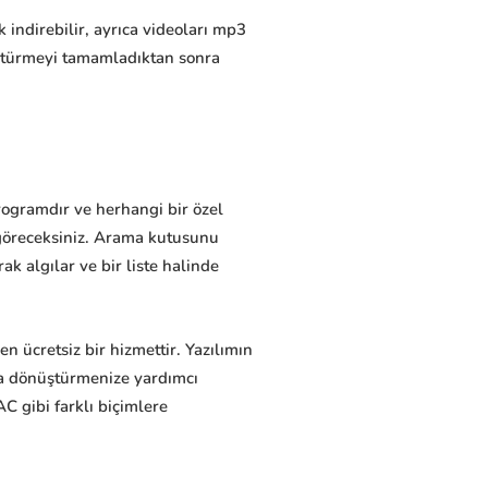
 indirebilir, ayrıca videoları mp3
ştürmeyi tamamladıktan sonra
programdır ve herhangi bir özel
i göreceksiniz. Arama kutusunu
k algılar ve bir liste halinde
 ücretsiz bir hizmettir. Yazılımın
ına dönüştürmenize yardımcı
C gibi farklı biçimlere