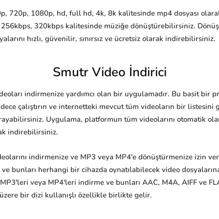
, 720p, 1080p, hd, full hd, 4k, 8k kalitesinde mp4 dosyası olarak
 256kbps, 320kbps kalitesinde müziğe dönüştürebilirsiniz. Dönü
nı hızlı, güvenilir, sınırsız ve ücretsiz olarak indirebilirsiniz.
Smutr Video İndirici
videoları indirmenize yardımcı olan bir uygulamadır. Bu basit bir 
ece çalıştırın ve internetteki mevcut tüm videoların bir listesin
rayabilirsiniz. Uygulama, platformun tüm videolarını otomatik olara
k indirebilirsiniz.
eolarını indirmenize ve MP3 veya MP4'e dönüştürmenize izin veren
e ve bunları herhangi bir cihazda oynatılabilecek video dosyalar
 MP3'leri veya MP4'leri indirme ve bunları AAC, M4A, AIFF ve FLA
re bir dizi kullanışlı özellikle birlikte gelir.