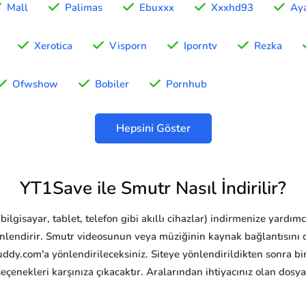
Mall
Palimas
Ebuxxx
Xxxhd93
Aya
Xerotica
Visporn
Iporntv
Rezka
Ofwshow
Bobiler
Pornhub
Hepsini Göster
YT1Save ile Smutr Nasıl İndirilir?
ilgisayar, tablet, telefon gibi akıllı cihazlar) indirmenize yardım
önlendirir. Smutr videosunun veya müziğinin kaynak bağlantısını 
ddy.com'a yönlendirileceksiniz. Siteye yönlendirildikten sonra bi
seçenekleri karşınıza çıkacaktır. Aralarından ihtiyacınız olan dosy