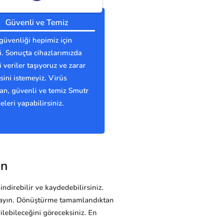
Güvenli ve Temiz
güvenliği hepimiz için
. Sonuçta cihazlarımızda
 veriler taşıyoruz ve zarar
ini istemeyiz. Virüs
n, güvenli ve temiz Smutr
eleri yapabilirsiniz.
in
indirebilir ve kaydedebilirsiniz.
klayın. Dönüştürme tamamlandıktan
ebileceğini göreceksiniz. En