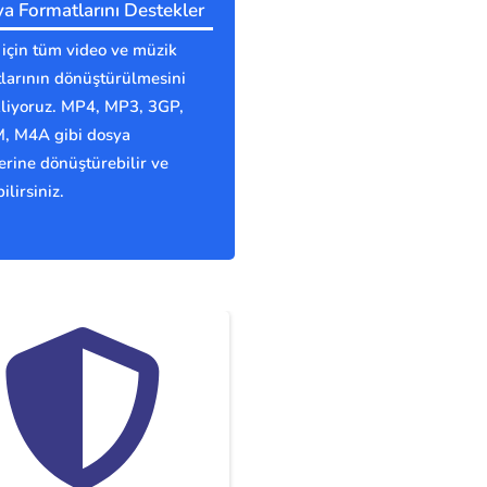
a Formatlarını Destekler
için tüm video ve müzik
larının dönüştürülmesini
kliyoruz. MP4, MP3, 3GP,
 M4A gibi dosya
erine dönüştürebilir ve
ilirsiniz.