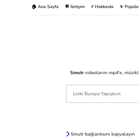
🏠 Ana Sayfa
💬 İletişim
⚡ Hakkında
✨ Popüle
Smutr
videolarını mp4'e, müzikle
Smutr bağlantısını kopyalayın