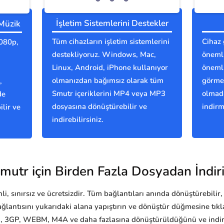
İşletim Sistemlerini Destekler
 Müzik
Tüm cihazların işletim sistemlerini
Cihaz 
1080p,
destekliyoruz. Windows, Mac,
önemli
Linux, Android, iPhone kullanıyor
önemli
olmanızdan bağımsız olarak tüm
görmes
,
Smutr içeriklerini MP4 veya MP3
olmada
de
dosyasına dönüştürebilir ve
indirm
lir ve
indirebilirsiniz.
mutr için Birden Fazla Dosyadan İndir
i, sınırsız ve ücretsizdir. Tüm bağlantıları anında dönüştürebilir, 
ğlantısını yukarıdaki alana yapıştırın ve dönüştür düğmesine tı
 3GP, WEBM, M4A ve daha fazlasına dönüştürüldüğünü ve indiril