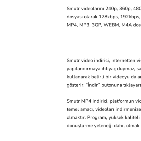
Smutr videolarını 240p, 360p, 480p
dosyası olarak 128kbps, 192kbps,
MP4, MP3, 3GP, WEBM, M4A dosyaları
Smutr video indirici, internetten 
yapılandırmaya ihtiyaç duymaz, sad
kullanarak belirli bir videoyu da a
gösterir. “İndir” butonuna tıklayara
Smutr MP4 indirici, platformun vid
temel amacı, videoları indirmeniz
olmaktır. Program, yüksek kaliteli
dönüştürme yeteneği dahil olmak üze