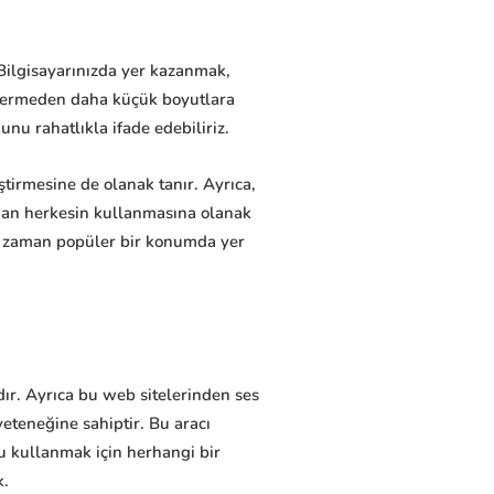
 Bilgisayarınızda yer kazanmak,
n vermeden daha küçük boyutlara
u rahatlıkla ifade edebiliriz.
ştirmesine de olanak tanır. Ayrıca,
dan herkesin kullanmasına olanak
her zaman popüler bir konumda yer
dır. Ayrıca bu web sitelerinden ses
yeteneğine sahiptir. Bu aracı
nu kullanmak için herhangi bir
k.