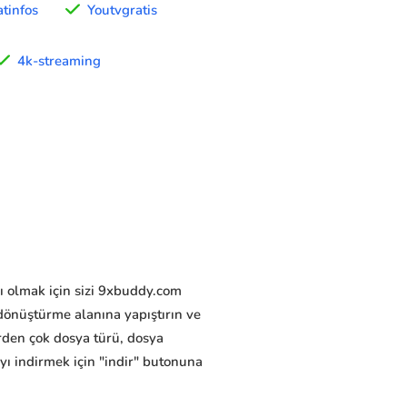
tinfos
Youtvgratis
4k-streaming
cı olmak için sizi 9xbuddy.com
dönüştürme alanına yapıştırın ve
rden çok dosya türü, dosya
ayı indirmek için "indir" butonuna