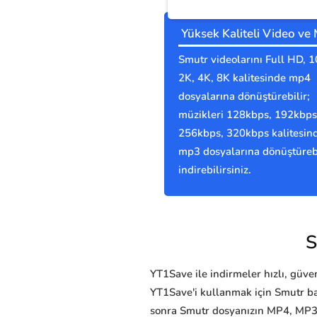
Yüksek Kaliteli Video ve
Smutr videolarını Full HD, 
2K, 4K, 8K kalitesinde mp4
dosyalarına dönüştürebilir;
müzikleri 128kbps, 192kbps
256kbps, 320kbps kalitesin
mp3 dosyalarına dönüştürebi
indirebilirsiniz.
S
YT1Save ile indirmeler hızlı, güvenl
YT1Save'i kullanmak için Smutr ba
sonra Smutr dosyanızın MP4, MP3,