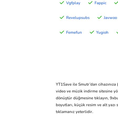
Vgfplay
Fappic
Revelupsubs
Javwoo
Femefun
Yugioh
YT1Save ile Smutr’dan cihazınıza (b
video ve müzik indirme sitesine y
dönüştür düğmesine tıklayın, 9xbu
boyutları, küçük resim ve alt yazı 
tıklamanız yeterlidir.