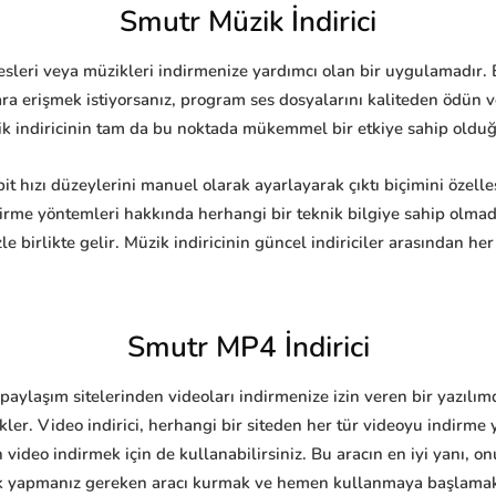
Smutr Müzik İndirici
sesleri veya müzikleri indirmenize yardımcı olan bir uygulamadır.
lara erişmek istiyorsanız, program ses dosyalarını kaliteden ödü
k indiricinin tam da bu noktada mükemmel bir etkiye sahip olduğun
bit hızı düzeylerini manuel olarak ayarlayarak çıktı biçimini özelle
irme yöntemleri hakkında herhangi bir teknik bilgiye sahip olma
zle birlikte gelir. Müzik indiricinin güncel indiriciler arasından 
Smutr MP4 İndirici
paylaşım sitelerinden videoları indirmenize izin veren bir yazılım
kler. Video indirici, herhangi bir siteden her tür videoyu indirme 
 video indirmek için de kullanabilirsiniz. Bu aracın en iyi yanı, o
Tek yapmanız gereken aracı kurmak ve hemen kullanmaya başlama