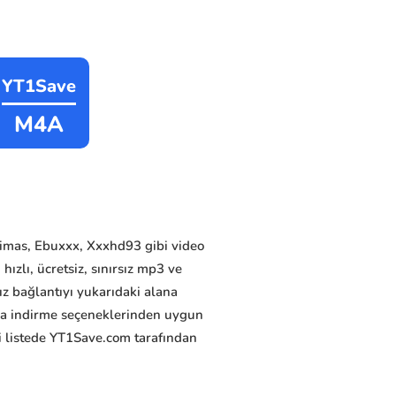
YT1Save
M4A
alimas, Ebuxxx, Xxxhd93 gibi video
hızlı, ücretsiz, sınırsız mp3 ve
ız bağlantıyı yukarıdaki alana
ra indirme seçeneklerinden uygun
ki listede YT1Save.com tarafından