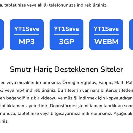
, tabletinize veya akıllı telefonunuza indirebilirsiniz.
YT1Save
YT1Save
YT1Save
MP3
3GP
WEBM
Smutr Hariç Desteklenen Siteler
eo veya müzik indirebilirsiniz. Örneğin Vgfplay, Fappic, Mall, P
veya mp4 indirebilirsiniz. Bu sitelerin yanı sıra binlerce siteden 
eden beğendiğiniz bir videoyu ve müziği indirmek için kopyaladığın
ini tıklamanız yeterlidir. Dönüştürme işlemi tamamlandıktan son
onunuza, tabletinize veya bilgisayarınıza indirebilirsiniz. Aşağıda
iniz.