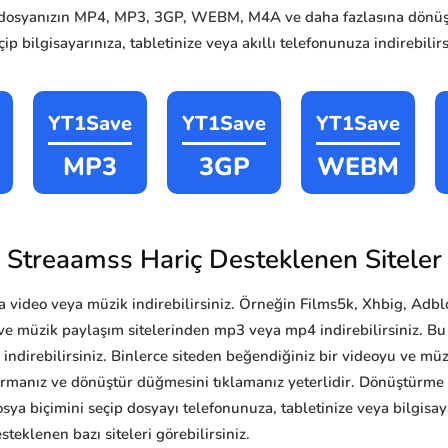
dosyanızın MP4, MP3, 3GP, WEBM, M4A ve daha fazlasına dönüştü
p bilgisayarınıza, tabletinize veya akıllı telefonunuza indirebilirs
YT1Save
YT1Save
YT1Save
MP3
3GP
WEBM
Streaamss Hariç Desteklenen Siteler
 video veya müzik indirebilirsiniz. Örneğin Films5k, Xhbig, Adb
ve müzik paylaşım sitelerinden mp3 veya mp4 indirebilirsiniz. Bu s
4 indirebilirsiniz. Binlerce siteden beğendiğiniz bir videoyu ve mü
tırmanız ve dönüştür düğmesini tıklamanız yeterlidir. Dönüştürm
a biçimini seçip dosyayı telefonunuza, tabletinize veya bilgisayar
teklenen bazı siteleri görebilirsiniz.