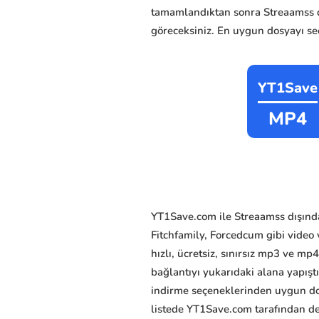
tamamlandıktan sonra Streaamss 
göreceksiniz. En uygun dosyayı seçi
YT1Save
MP4
YT1Save.com ile Streaamss dışında
Fitchfamily, Forcedcum gibi video 
hızlı, ücretsiz, sınırsız mp3 ve mp
bağlantıyı yukarıdaki alana yapış
indirme seçeneklerinden uygun dosy
listede YT1Save.com tarafından des