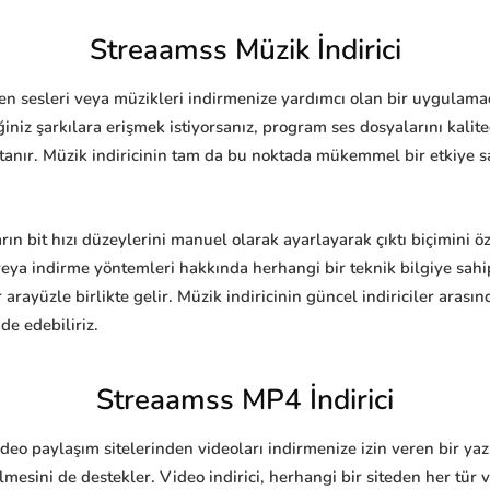
Streaamss Müzik İndirici
ten sesleri veya müzikleri indirmenize yardımcı olan bir uygulamad
iniz şarkılara erişmek istiyorsanız, program ses dosyalarını ka
anır. Müzik indiricinin tam da bu noktada mükemmel bir etkiye s
rın bit hızı düzeylerini manuel olarak ayarlayarak çıktı biçimini ö
veya indirme yöntemleri hakkında herhangi bir teknik bilgiye sa
 arayüzle birlikte gelir. Müzik indiricinin güncel indiriciler aras
de edebiliriz.
Streaamss MP4 İndirici
deo paylaşım sitelerinden videoları indirmenize izin veren bir ya
ilmesini de destekler. Video indirici, herhangi bir siteden her tü