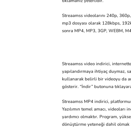
tıklamanız yeterlidir.
Streaamss videolarını 240p, 360p, 
mp3 dosyası olarak 128kbps, 192k
sonra MP4, MP3, 3GP, WEBM, M4A dos
Streaamss video indirici, internet
yapılandırmaya ihtiyaç duymaz, sad
kullanarak belirli bir videoyu da a
gösterir. “İndir” butonuna tıklayara
Streaamss MP4 indirici, platformu
Yazılımın temel amacı, videoları 
yardımcı olmaktır. Program, yüksek
dönüştürme yeteneği dahil olmak üze