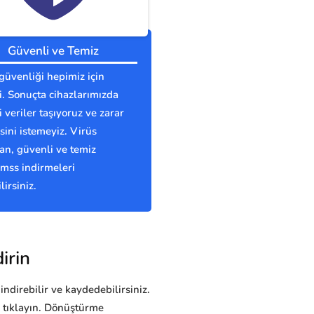
Güvenli ve Temiz
güvenliği hepimiz için
. Sonuçta cihazlarımızda
 veriler taşıyoruz ve zarar
ini istemeyiz. Virüs
n, güvenli ve temiz
mss indirmeleri
lirsiniz.
irin
indirebilir ve kaydedebilirsiniz.
 tıklayın. Dönüştürme