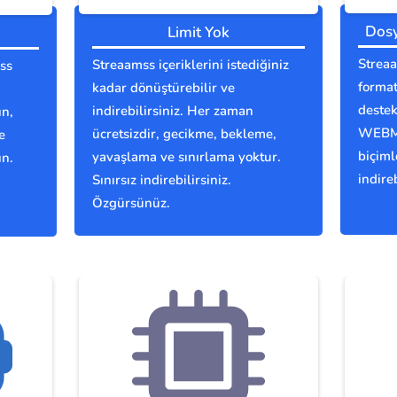
Dosy
Limit Yok
Streaa
Streaamss içeriklerini istediğiniz
ss
format
kadar dönüştürebilir ve
deste
indirebilirsiniz. Her zaman
ın,
WEBM,
ücretsizdir, gecikme, bekleme,
e
biçiml
yavaşlama ve sınırlama yoktur.
ın.
indireb
Sınırsız indirebilirsiniz.
Özgürsünüz.