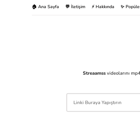
🏠 Ana Sayfa
💬 İletişim
⚡ Hakkında
✨ Popüle
Streaamss
videolarını mp4'