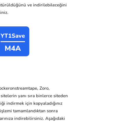
rüldüğünü ve indirilebileceğini
iniz.
YT1Save
M4A
lockeronstreamtape, Zoro,
itelerin yanı sıra binlerce siteden
ziği indirmek için kopyaladığınız
e işlemi tamamlandıktan sonra
ınıza indirebilirsiniz. Aşağıdaki