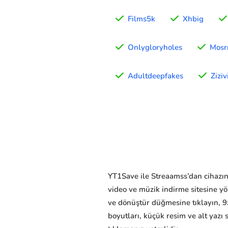
Films5k
Xhbig
Onlygloryholes
Mosr
Adultdeepfakes
Ziziv
YT1Save ile Streaamss’dan cihazınız
video ve müzik indirme sitesine y
ve dönüştür düğmesine tıklayın, 9
boyutları, küçük resim ve alt yazı 