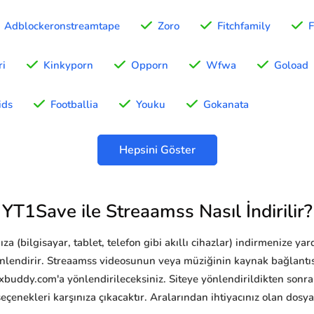
Adblockeronstreamtape
Zoro
Fitchfamily
ri
Kinkyporn
Opporn
Wfwa
Goload
ids
Footballia
Youku
Gokanata
Hepsini Göster
YT1Save ile Streaamss Nasıl İndirilir?
a (bilgisayar, tablet, telefon gibi akıllı cihazlar) indirmenize ya
önlendirir. Streaamss videosunun veya müziğinin kaynak bağlantıs
xbuddy.com'a yönlendirileceksiniz. Siteye yönlendirildikten sonra
seçenekleri karşınıza çıkacaktır. Aralarından ihtiyacınız olan dosy