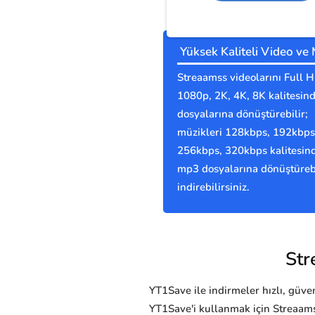
Yüksek Kaliteli Video ve
Streaamss videolarını Full H
1080p, 2K, 4K, 8K kalitesi
dosyalarına dönüştürebilir;
müzikleri 128kbps, 192kbps
256kbps, 320kbps kalitesin
mp3 dosyalarına dönüştürebi
indirebilirsiniz.
Str
YT1Save ile indirmeler hızlı, güvenl
YT1Save'i kullanmak için Streaams