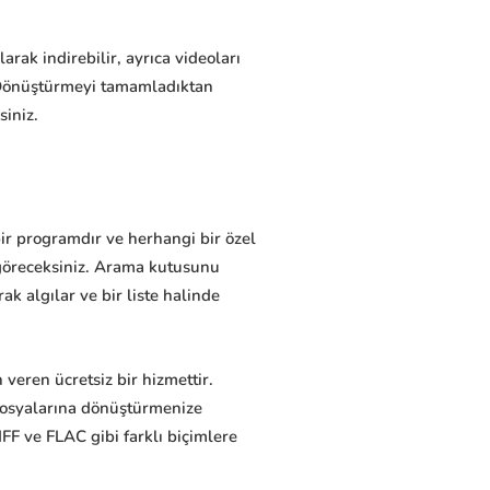
rak indirebilir, ayrıca videoları
 Dönüştürmeyi tamamladıktan
siniz.
bir programdır ve herhangi bir özel
i göreceksiniz. Arama kutusunu
k algılar ve bir liste halinde
eren ücretsiz bir hizmettir.
 dosyalarına dönüştürmenize
FF ve FLAC gibi farklı biçimlere