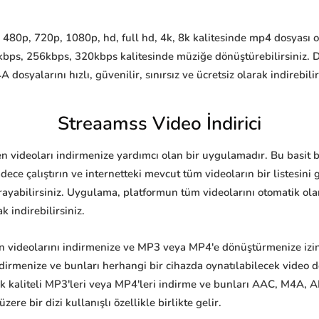
480p, 720p, 1080p, hd, full hd, 4k, 8k kalitesinde mp4 dosyası ola
bps, 256kbps, 320kbps kalitesinde müziğe dönüştürebilirsiniz.
yalarını hızlı, güvenilir, sınırsız ve ücretsiz olarak indirebilir
Streaamss Video İndirici
ten videoları indirmenize yardımcı olan bir uygulamadır. Bu basit 
ece çalıştırın ve internetteki mevcut tüm videoların bir listesin
rayabilirsiniz. Uygulama, platformun tüm videolarını otomatik olara
k indirebilirsiniz.
n videolarını indirmenize ve MP3 veya MP4'e dönüştürmenize izin v
indirmenize ve bunları herhangi bir cihazda oynatılabilecek video
 kaliteli MP3'leri veya MP4'leri indirme ve bunları AAC, M4A, AI
re bir dizi kullanışlı özellikle birlikte gelir.