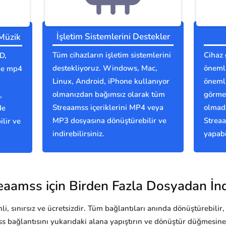
İşletim Sistemlerini Destekler
 Müzik
Tüm cihazların işletim sistemlerini
Cihaz 
D,
destekliyoruz. Windows, Mac,
önemli
nde mp4
Linux, Android, iPhone kullanıyor
önemli
olmanızdan bağımsız olarak tüm
görmes
,
Streaamss içeriklerini MP4 veya
olmada
de
MP3 dosyasına dönüştürebilir ve
Streaa
lir ve
indirebilirsiniz.
yapabi
eaamss için Birden Fazla Dosyadan İnd
i, sınırsız ve ücretsizdir. Tüm bağlantıları anında dönüştürebilir, 
s bağlantısını yukarıdaki alana yapıştırın ve dönüştür düğmesine