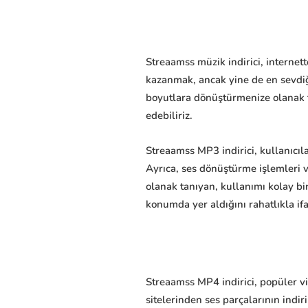
Streaamss müzik indirici, internet
kazanmak, ancak yine de en sevdiğ
boyutlara dönüştürmenize olanak t
edebiliriz.
Streaamss MP3 indirici, kullanıcıla
Ayrıca, ses dönüştürme işlemleri 
olanak tanıyan, kullanımı kolay bir
konumda yer aldığını rahatlıkla ifa
Streaamss MP4 indirici, popüler vi
sitelerinden ses parçalarının indir