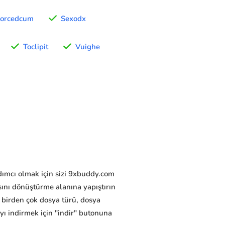
Forcedcum
Sexodx
Toclipit
Vuighe
rdımcı olmak için sizi 9xbuddy.com
ını dönüştürme alanına yapıştırın
 birden çok dosya türü, dosya
ayı indirmek için "indir" butonuna