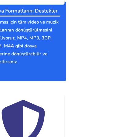
a Formatlarını Destekler
mss için tüm video ve müzik
larının dönüştürülmesini
kliyoruz. MP4, MP3, 3GP,
 M4A gibi dosya
erine dönüştürebilir ve
ilirsiniz.