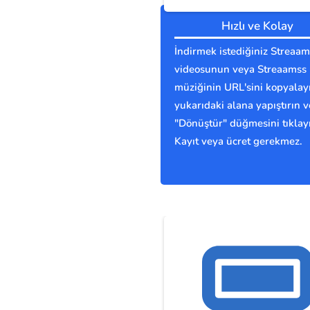
Hızlı ve Kolay
İndirmek istediğiniz Streaam
videosunun veya Streaamss
müziğinin URL'sini kopyalay
yukarıdaki alana yapıştırın v
"Dönüştür" düğmesini tıklay
Kayıt veya ücret gerekmez.