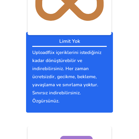
Limit Yok
Uploadflix içeriklerini istediğiniz
kadar dönüştürebilir ve
indirebilirsiniz. Her zaman
ücretsizdir, gecikme, bekleme,
yavaşlama ve sınırlama yoktur.
Sınırsız indirebilirsiniz.
Özgürsünüz.