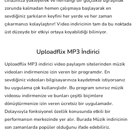
cihazınıza yükleyerek ve herhangi bir güçlükle uğraşmak
zorunda kalmadan hemen çalışmaya başlayarak en
sevdiğiniz şarkıların keyfini her yerde ve her zaman
çıkarmanızı kolaylaştırır! Video indiricinin tam da bu noktada
üst düzeyde bir etkiyi ortaya koyabildiği biliniyor.
Uploadflix MP3 İndirici
Uploadflix MP3 indirici video paylaşım sitelerinden müzik
videoları indirmenize izin veren bir programdır. En
sevdiğiniz videoları bilgisayarınıza kaydetmek istiyorsanız
bu uygulama çok kullanışlıdır. Bu program sınırsız müzik
videosu indirmenize ve bunları çeşitli biçimlere
dönüştürmenize izin veren ücretsiz bir uygulamadır.
Dolayısıyla fonksiyonel özellik konusunda etkili bir
performansın merkezinde yer alır. Burada Müzik indiricinin
son zamanlarda popüler olduğunu ifade edebiliriz.