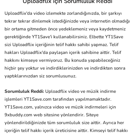
Uploadflix için Sorumluluk Reddi
Uploadflix'da video izlemekte zorlandığınızda, bir şarkıyı
tekrar tekrar dinlemek istediğinizde veya internetin olmadığı
bir ortama gitmeden önce yedeklemeniz veya kaydetmeniz
gerektiğinde YT1Save'i kullanabilirsiniz. Elbette YT1Save
sizi Uploadflix içeriğinin telif hakkı sahibi yapmaz. Telif
hakları Uploadflix'da paylaşan içerik sahibine aittir. Telif
hakkını kimseye vermiyoruz. Bu konuda yapabileceğiniz
hiçbir şey yoktur ve indirdiklerinizden ve indirdikten sonra
yaptıklarınızdan siz sorumlusunuz.
Sorumluluk Reddi:
Uploadflix video ve müzik indirme
işlemleri YT1Save.com tarafından yapılmamaktadır.
YT1Save.com, yalnızca video ve müzik indirmeleri için
9xbuddy.com web sitesine yönlendirir. Siteye
yönlendirildiğinizde tüm sorumluluk size aittir. Ayrıca her
içeriğin telif hakkı içerik üreticisine aittir. Kimseyi telif hakkı