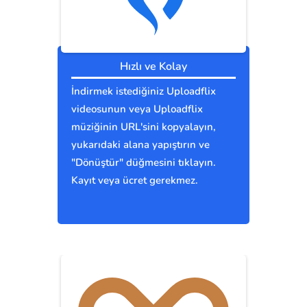
Hızlı ve Kolay
İndirmek istediğiniz Uploadflix
videosunun veya Uploadflix
müziğinin URL'sini kopyalayın,
yukarıdaki alana yapıştırın ve
"Dönüştür" düğmesini tıklayın.
Kayıt veya ücret gerekmez.