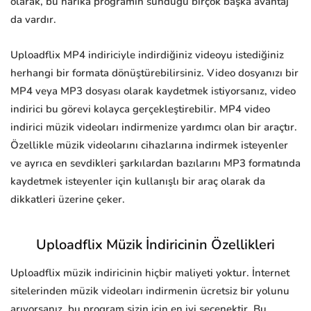
olarak, bu harika programın sunduğu birçok başka avantaj
da vardır.
Uploadflix MP4 indiriciyle indirdiğiniz videoyu istediğiniz
herhangi bir formata dönüştürebilirsiniz. Video dosyanızı bir
MP4 veya MP3 dosyası olarak kaydetmek istiyorsanız, video
indirici bu görevi kolayca gerçekleştirebilir. MP4 video
indirici müzik videoları indirmenize yardımcı olan bir araçtır.
Özellikle müzik videolarını cihazlarına indirmek isteyenler
ve ayrıca en sevdikleri şarkılardan bazılarını MP3 formatında
kaydetmek isteyenler için kullanışlı bir araç olarak da
dikkatleri üzerine çeker.
Uploadflix Müzik İndiricinin Özellikleri
Uploadflix müzik indiricinin hiçbir maliyeti yoktur. İnternet
sitelerinden müzik videoları indirmenin ücretsiz bir yolunu
arıyorsanız, bu program sizin için en iyi seçenektir. Bu