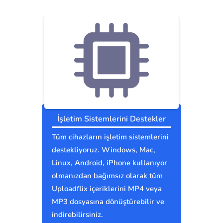
İşletim Sistemlerini Destekler
Tüm cihazların işletim sistemlerini
destekliyoruz. Windows, Mac,
Linux, Android, iPhone kullanıyor
olmanızdan bağımsız olarak tüm
Uploadflix içeriklerini MP4 veya
MP3 dosyasına dönüştürebilir ve
indirebilirsiniz.