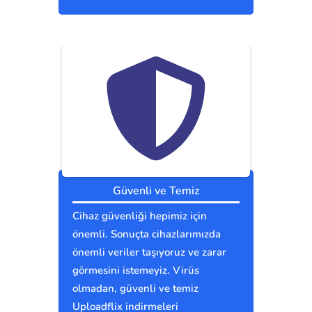
Güvenli ve Temiz
Cihaz güvenliği hepimiz için
önemli. Sonuçta cihazlarımızda
önemli veriler taşıyoruz ve zarar
görmesini istemeyiz. Virüs
olmadan, güvenli ve temiz
Uploadflix indirmeleri