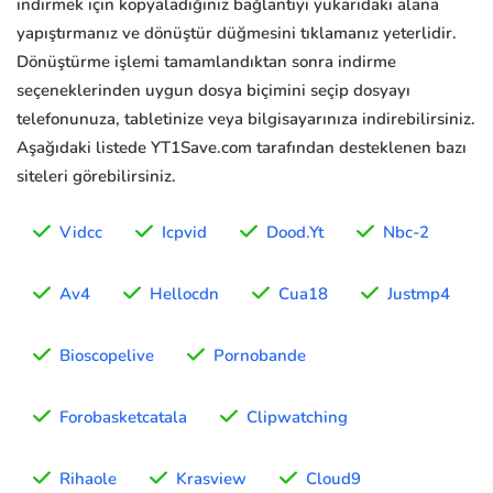
indirmek için kopyaladığınız bağlantıyı yukarıdaki alana
yapıştırmanız ve dönüştür düğmesini tıklamanız yeterlidir.
Dönüştürme işlemi tamamlandıktan sonra indirme
seçeneklerinden uygun dosya biçimini seçip dosyayı
telefonunuza, tabletinize veya bilgisayarınıza indirebilirsiniz.
Aşağıdaki listede YT1Save.com tarafından desteklenen bazı
siteleri görebilirsiniz.
Vidcc
Icpvid
Dood.Yt
Nbc-2
Av4
Hellocdn
Cua18
Justmp4
Bioscopelive
Pornobande
Forobasketcatala
Clipwatching
Rihaole
Krasview
Cloud9