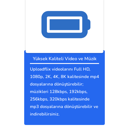
Yüksek Kaliteli Video ve Müzik
Uploadflix videolarını Full HD,
1080p, 2K, 4K, 8K kalitesinde mp4
dosyalarına dönüştürebilir;
müzikleri 128kbps, 192kbps,
256kbps, 320kbps kalitesinde
mp3 dosyalarına dönüştürebilir ve
indirebilirsiniz.