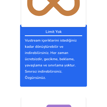
Limit Yok
Vustream içeriklerini istediğiniz
kadar dönüştürebilir ve
indirebilirsiniz. Her zaman
ücretsizdir, gecikme, bekleme,
yavaşlama ve sınırlama yoktur.
Sınırsız indirebilirsiniz.
Özgürsünüz.