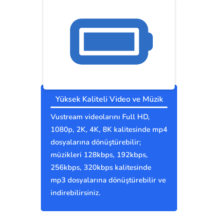
Yüksek Kaliteli Video ve Müzik
Vustream videolarını Full HD,
1080p, 2K, 4K, 8K kalitesinde mp4
dosyalarına dönüştürebilir;
müzikleri 128kbps, 192kbps,
256kbps, 320kbps kalitesinde
mp3 dosyalarına dönüştürebilir ve
indirebilirsiniz.