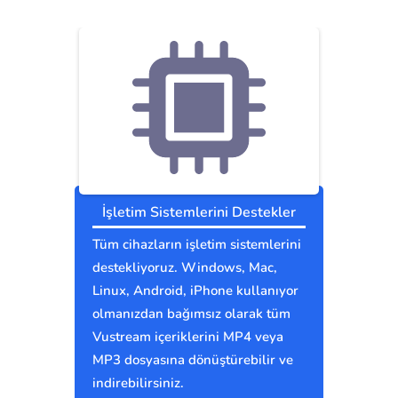
İşletim Sistemlerini Destekler
Tüm cihazların işletim sistemlerini
destekliyoruz. Windows, Mac,
Linux, Android, iPhone kullanıyor
olmanızdan bağımsız olarak tüm
Vustream içeriklerini MP4 veya
MP3 dosyasına dönüştürebilir ve
indirebilirsiniz.