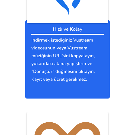
Hızlı ve Kolay
İndirmek istediğiniz Vustream
videosunun veya Vustream
müziğinin URL'sini kopyalayın,
yukarıdaki alana yapıştırın ve
"Dönüştür" düğmesini tıklayın.
Kayıt veya ücret gerekmez.