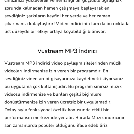
cihazınıza yükleyerek ve herhangi bir güçlükle uğraşmak
zorunda kalmadan hemen çalışmaya başlayarak en
sevdiğiniz şarkıların keyfini her yerde ve her zaman
çıkarmanızı kolaylaştırır! Video indiricinin tam da bu noktada
üst düzeyde bir etkiyi ortaya koyabildiği biliniyor.
Vustream MP3 İndirici
Vustream MP3 indirici video paylaşım sitelerinden müzik
videoları indirmenize izin veren bir programdır. En
sevdiğiniz videoları bilgisayarınıza kaydetmek istiyorsanız
bu uygulama çok kullanışlıdır. Bu program sınırsız müzik
videosu indirmenize ve bunları çeşitli biçimlere
dönüştürmenize izin veren ücretsiz bir uygulamadır.
Dolayısıyla fonksiyonel özellik konusunda etkili bir
performansın merkezinde yer alır. Burada Müzik indiricinin
son zamanlarda popüler olduğunu ifade edebiliriz.