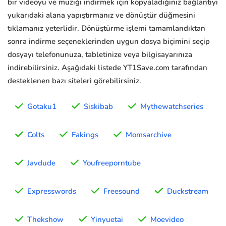
bir videoyu ve müziği indirmek için kopyaladığınız bağlantıyı
yukarıdaki alana yapıştırmanız ve dönüştür düğmesini
tıklamanız yeterlidir. Dönüştürme işlemi tamamlandıktan
sonra indirme seçeneklerinden uygun dosya biçimini seçip
dosyayı telefonunuza, tabletinize veya bilgisayarınıza
indirebilirsiniz. Aşağıdaki listede YT1Save.com tarafından
desteklenen bazı siteleri görebilirsiniz.
Gotaku1
Siskibab
Mythewatchseries
Colts
Fakings
Momsarchive
Javdude
Youfreeporntube
Expresswords
Freesound
Duckstream
Thekshow
Yinyuetai
Moevideo