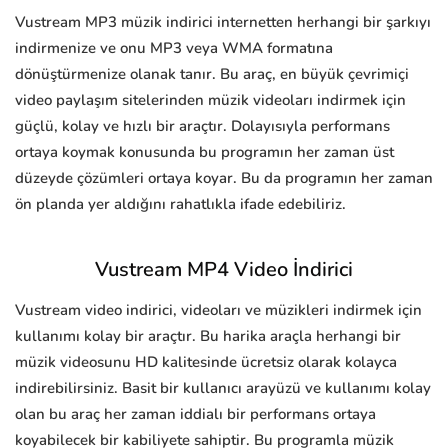
Vustream MP3 müzik indirici internetten herhangi bir şarkıyı
indirmenize ve onu MP3 veya WMA formatına
dönüştürmenize olanak tanır. Bu araç, en büyük çevrimiçi
video paylaşım sitelerinden müzik videoları indirmek için
güçlü, kolay ve hızlı bir araçtır. Dolayısıyla performans
ortaya koymak konusunda bu programın her zaman üst
düzeyde çözümleri ortaya koyar. Bu da programın her zaman
ön planda yer aldığını rahatlıkla ifade edebiliriz.
Vustream MP4 Video İndirici
Vustream video indirici, videoları ve müzikleri indirmek için
kullanımı kolay bir araçtır. Bu harika araçla herhangi bir
müzik videosunu HD kalitesinde ücretsiz olarak kolayca
indirebilirsiniz. Basit bir kullanıcı arayüzü ve kullanımı kolay
olan bu araç her zaman iddialı bir performans ortaya
koyabilecek bir kabiliyete sahiptir. Bu programla müzik