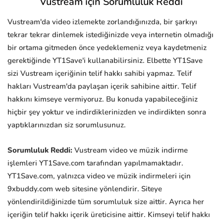
Vustream için Sorumluluk Reddi
Vustream'da video izlemekte zorlandığınızda, bir şarkıyı
tekrar tekrar dinlemek istediğinizde veya internetin olmadığı
bir ortama gitmeden önce yedeklemeniz veya kaydetmeniz
gerektiğinde YT1Save'i kullanabilirsiniz. Elbette YT1Save
sizi Vustream içeriğinin telif hakkı sahibi yapmaz. Telif
hakları Vustream'da paylaşan içerik sahibine aittir. Telif
hakkını kimseye vermiyoruz. Bu konuda yapabileceğiniz
hiçbir şey yoktur ve indirdiklerinizden ve indirdikten sonra
yaptıklarınızdan siz sorumlusunuz.
Sorumluluk Reddi:
Vustream video ve müzik indirme
işlemleri YT1Save.com tarafından yapılmamaktadır.
YT1Save.com, yalnızca video ve müzik indirmeleri için
9xbuddy.com web sitesine yönlendirir. Siteye
yönlendirildiğinizde tüm sorumluluk size aittir. Ayrıca her
içeriğin telif hakkı içerik üreticisine aittir. Kimseyi telif hakkı