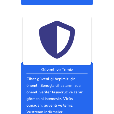
Güvenli ve Temiz
Cihaz güvenliği hepimiz için
önemli. Sonuçta cihazlarımızda
önemli veriler taşıyoruz ve zarar
görmesini istemeyiz. Virüs
olmadan, güvenli ve temiz
Vustream indirmeleri