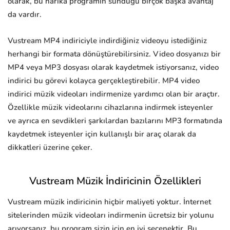
olarak, bu harika programın sunduğu birçok başka avantaj
da vardır.
Vustream MP4 indiriciyle indirdiğiniz videoyu istediğiniz
herhangi bir formata dönüştürebilirsiniz. Video dosyanızı bir
MP4 veya MP3 dosyası olarak kaydetmek istiyorsanız, video
indirici bu görevi kolayca gerçekleştirebilir. MP4 video
indirici müzik videoları indirmenize yardımcı olan bir araçtır.
Özellikle müzik videolarını cihazlarına indirmek isteyenler
ve ayrıca en sevdikleri şarkılardan bazılarını MP3 formatında
kaydetmek isteyenler için kullanışlı bir araç olarak da
dikkatleri üzerine çeker.
Vustream Müzik İndiricinin Özellikleri
Vustream müzik indiricinin hiçbir maliyeti yoktur. İnternet
sitelerinden müzik videoları indirmenin ücretsiz bir yolunu
arıyorsanız, bu program sizin için en iyi seçenektir. Bu