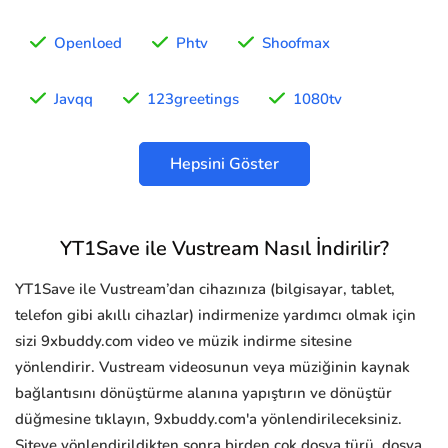
Openloed
Phtv
Shoofmax
Javqq
123greetings
1080tv
Hepsini Göster
YT1Save ile Vustream Nasıl İndirilir?
YT1Save ile Vustream’dan cihazınıza (bilgisayar, tablet,
telefon gibi akıllı cihazlar) indirmenize yardımcı olmak için
sizi 9xbuddy.com video ve müzik indirme sitesine
yönlendirir. Vustream videosunun veya müziğinin kaynak
bağlantısını dönüştürme alanına yapıştırın ve dönüştür
düğmesine tıklayın, 9xbuddy.com'a yönlendirileceksiniz.
Siteye yönlendirildikten sonra birden çok dosya türü, dosya