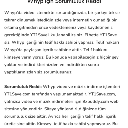
Whyp için Sorumluluk Reddi
Whyp'da video izlemekte zorlandığınızda, bir şarkıyı tekrar
tekrar dinlemek istediğinizde veya internetin olmadığı bir
ortama gitmeden önce yedeklemeniz veya kaydetmeniz
gerektiğinde YT1Save'i kullanabilirsiniz. Elbette YT1Save
sizi Whyp içeriğinin telif hakkı sahibi yapmaz. Telif hakları
Whyp'da paylaşan içerik sahibine aittir. Telif hakkını
kimseye vermiyoruz. Bu konuda yapabileceğiniz hiçbir şey
yoktur ve indirdiklerinizden ve indirdikten sonra
yaptıklarınızdan siz sorumlusunuz.
Sorumluluk Reddi:
Whyp video ve müzik indirme işlemleri
YT1Save.com tarafından yapılmamaktadır. YT1Save.com,
yalnızca video ve müzik indirmeleri için 9xbuddy.com web
sitesine yönlendirir. Siteye yönlendirildiğinizde tüm
sorumluluk size aittir. Ayrıca her içeriğin telif hakkı içerik
üreticisine aittir. Kimseyi telif hakkı sahibi yapmıyoruz. Bu