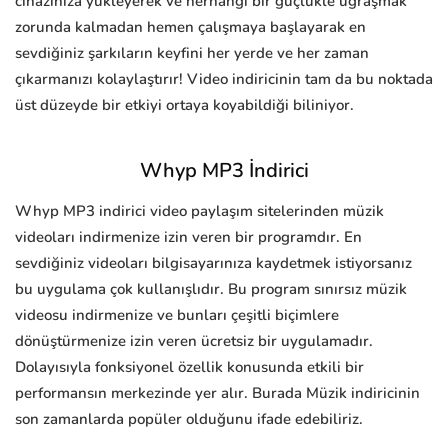
cihazınıza yükleyerek ve herhangi bir güçlükle uğraşmak
zorunda kalmadan hemen çalışmaya başlayarak en
sevdiğiniz şarkıların keyfini her yerde ve her zaman
çıkarmanızı kolaylaştırır! Video indiricinin tam da bu noktada
üst düzeyde bir etkiyi ortaya koyabildiği biliniyor.
Whyp MP3 İndirici
Whyp MP3 indirici video paylaşım sitelerinden müzik
videoları indirmenize izin veren bir programdır. En
sevdiğiniz videoları bilgisayarınıza kaydetmek istiyorsanız
bu uygulama çok kullanışlıdır. Bu program sınırsız müzik
videosu indirmenize ve bunları çeşitli biçimlere
dönüştürmenize izin veren ücretsiz bir uygulamadır.
Dolayısıyla fonksiyonel özellik konusunda etkili bir
performansın merkezinde yer alır. Burada Müzik indiricinin
son zamanlarda popüler olduğunu ifade edebiliriz.