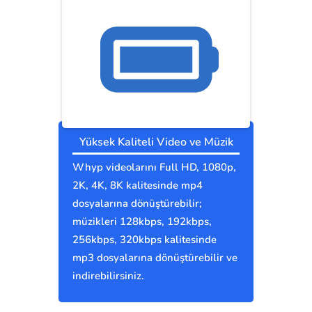
Yüksek Kaliteli Video ve Müzik
Whyp videolarını Full HD, 1080p,
2K, 4K, 8K kalitesinde mp4
dosyalarına dönüştürebilir;
müzikleri 128kbps, 192kbps,
256kbps, 320kbps kalitesinde
mp3 dosyalarına dönüştürebilir ve
indirebilirsiniz.