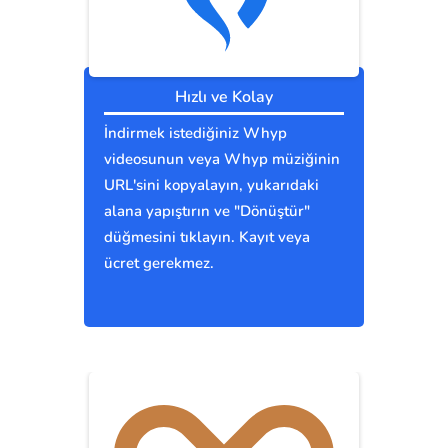
Hızlı ve Kolay
İndirmek istediğiniz Whyp
videosunun veya Whyp müziğinin
URL'sini kopyalayın, yukarıdaki
alana yapıştırın ve "Dönüştür"
düğmesini tıklayın. Kayıt veya
ücret gerekmez.