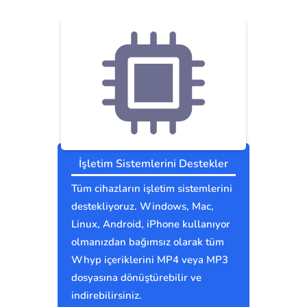
İşletim Sistemlerini Destekler
Tüm cihazların işletim sistemlerini
destekliyoruz. Windows, Mac,
Linux, Android, iPhone kullanıyor
olmanızdan bağımsız olarak tüm
Whyp içeriklerini MP4 veya MP3
dosyasına dönüştürebilir ve
indirebilirsiniz.