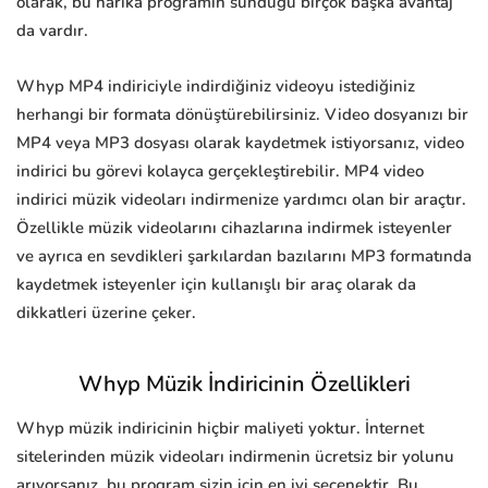
olarak, bu harika programın sunduğu birçok başka avantaj
da vardır.
Whyp MP4 indiriciyle indirdiğiniz videoyu istediğiniz
herhangi bir formata dönüştürebilirsiniz. Video dosyanızı bir
MP4 veya MP3 dosyası olarak kaydetmek istiyorsanız, video
indirici bu görevi kolayca gerçekleştirebilir. MP4 video
indirici müzik videoları indirmenize yardımcı olan bir araçtır.
Özellikle müzik videolarını cihazlarına indirmek isteyenler
ve ayrıca en sevdikleri şarkılardan bazılarını MP3 formatında
kaydetmek isteyenler için kullanışlı bir araç olarak da
dikkatleri üzerine çeker.
Whyp Müzik İndiricinin Özellikleri
Whyp müzik indiricinin hiçbir maliyeti yoktur. İnternet
sitelerinden müzik videoları indirmenin ücretsiz bir yolunu
arıyorsanız, bu program sizin için en iyi seçenektir. Bu