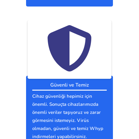
Güvenli ve Temiz
Cihaz güvenliği hepimiz için
önemli. Sonuçta cihazlarımızda
önemli veriler taşıyoruz ve zarar
görmesini istemeyiz. Virüs
olmadan, güvenli ve temiz Whyp
indirmeleri yapabilirsiniz.