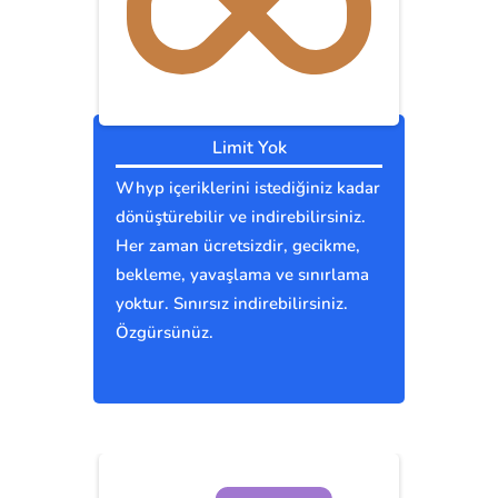
Limit Yok
Whyp içeriklerini istediğiniz kadar
dönüştürebilir ve indirebilirsiniz.
Her zaman ücretsizdir, gecikme,
bekleme, yavaşlama ve sınırlama
yoktur. Sınırsız indirebilirsiniz.
Özgürsünüz.