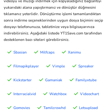
videoyu ve müziği indirmek için kopyaladığınız bağlantıyı
yukarıdaki alana yapıştırmanız ve dönüştür düğmesini
tıklamanız yeterlidir. Dönüştürme işlemi tamamlandıktan
sonra indirme seçeneklerinden uygun dosya biçimini seçip
dosyayı telefonunuza, tabletinize veya bilgisayarınıza
indirebilirsiniz. Aşağıdaki listede YT1Save.com tarafından
desteklenen bazı siteleri görebilirsiniz.
Sbasian
Milfcaps
Xanimu
Filmapikplayer
Vimple
Spreaker
Kickstarter
Gamaniak
Familyxtube
Interracialvid
Watchbox
Videochart
Gomovies
Tamilcrowhd
Letsupload