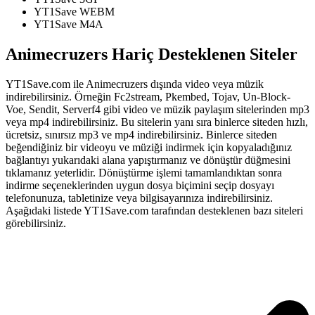
YT1Save
WEBM
YT1Save
M4A
Animecruzers Hariç Desteklenen Siteler
YT1Save.com ile Animecruzers dışında video veya müzik
indirebilirsiniz. Örneğin Fc2stream, Pkembed, Tojav, Un-Block-
Voe, Sendit, Serverf4 gibi video ve müzik paylaşım sitelerinden mp3
veya mp4 indirebilirsiniz. Bu sitelerin yanı sıra binlerce siteden hızlı,
ücretsiz, sınırsız mp3 ve mp4 indirebilirsiniz. Binlerce siteden
beğendiğiniz bir videoyu ve müziği indirmek için kopyaladığınız
bağlantıyı yukarıdaki alana yapıştırmanız ve dönüştür düğmesini
tıklamanız yeterlidir. Dönüştürme işlemi tamamlandıktan sonra
indirme seçeneklerinden uygun dosya biçimini seçip dosyayı
telefonunuza, tabletinize veya bilgisayarınıza indirebilirsiniz.
Aşağıdaki listede YT1Save.com tarafından desteklenen bazı siteleri
görebilirsiniz.