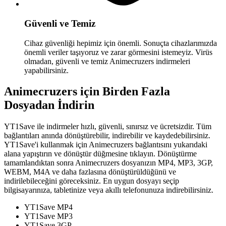
Güvenli ve Temiz
Cihaz güvenliği hepimiz için önemli. Sonuçta cihazlarımızda
önemli veriler taşıyoruz ve zarar görmesini istemeyiz. Virüs
olmadan, güvenli ve temiz Animecruzers indirmeleri
yapabilirsiniz.
Animecruzers için Birden Fazla
Dosyadan İndirin
YT1Save ile indirmeler hızlı, güvenli, sınırsız ve ücretsizdir. Tüm
bağlantıları anında dönüştürebilir, indirebilir ve kaydedebilirsiniz.
YT1Save'i kullanmak için Animecruzers bağlantısını yukarıdaki
alana yapıştırın ve dönüştür düğmesine tıklayın. Dönüştürme
tamamlandıktan sonra Animecruzers dosyanızın MP4, MP3, 3GP,
WEBM, M4A ve daha fazlasına dönüştürüldüğünü ve
indirilebileceğini göreceksiniz. En uygun dosyayı seçip
bilgisayarınıza, tabletinize veya akıllı telefonunuza indirebilirsiniz.
YT1Save
MP4
YT1Save
MP3
YT1Save
3GP