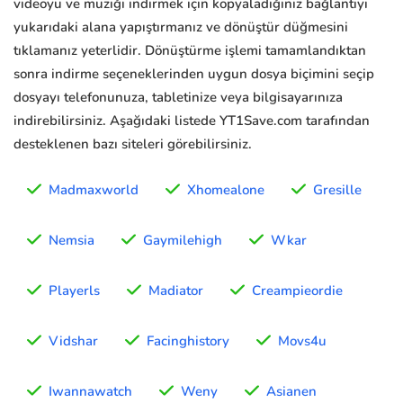
videoyu ve müziği indirmek için kopyaladığınız bağlantıyı
yukarıdaki alana yapıştırmanız ve dönüştür düğmesini
tıklamanız yeterlidir. Dönüştürme işlemi tamamlandıktan
sonra indirme seçeneklerinden uygun dosya biçimini seçip
dosyayı telefonunuza, tabletinize veya bilgisayarınıza
indirebilirsiniz. Aşağıdaki listede YT1Save.com tarafından
desteklenen bazı siteleri görebilirsiniz.
Madmaxworld
Xhomealone
Gresille
Nemsia
Gaymilehigh
Wkar
Playerls
Madiator
Creampieordie
Vidshar
Facinghistory
Movs4u
Iwannawatch
Weny
Asianen