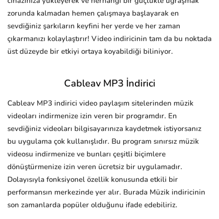
cihazınıza yükleyerek ve herhangi bir güçlükle uğraşmak
zorunda kalmadan hemen çalışmaya başlayarak en
sevdiğiniz şarkıların keyfini her yerde ve her zaman
çıkarmanızı kolaylaştırır! Video indiricinin tam da bu noktada
üst düzeyde bir etkiyi ortaya koyabildiği biliniyor.
Cableav MP3 İndirici
Cableav MP3 indirici video paylaşım sitelerinden müzik
videoları indirmenize izin veren bir programdır. En
sevdiğiniz videoları bilgisayarınıza kaydetmek istiyorsanız
bu uygulama çok kullanışlıdır. Bu program sınırsız müzik
videosu indirmenize ve bunları çeşitli biçimlere
dönüştürmenize izin veren ücretsiz bir uygulamadır.
Dolayısıyla fonksiyonel özellik konusunda etkili bir
performansın merkezinde yer alır. Burada Müzik indiricinin
son zamanlarda popüler olduğunu ifade edebiliriz.