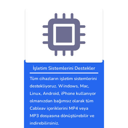
İşletim Sistemlerini Destekler
Tüm cihazların işletim sistemlerini
destekliyoruz. Windows, Mac,
Linux, Android, iPhone kullanıyor
olmanızdan bağımsız olarak tüm
Cableav içeriklerini MP4 veya
MP3 dosyasına dönüştürebilir ve
indirebilirsiniz.