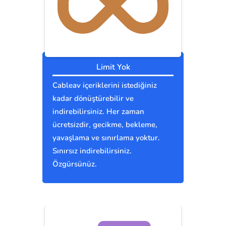
Limit Yok
Cableav içeriklerini istediğiniz
kadar dönüştürebilir ve
indirebilirsiniz. Her zaman
ücretsizdir, gecikme, bekleme,
yavaşlama ve sınırlama yoktur.
Sınırsız indirebilirsiniz.
Özgürsünüz.