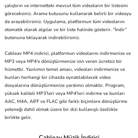
çalıştırın ve internetteki mevcut tüm videoların bir listesini
göreceksiniz. Arama kutusunu kullanarak belirli bir videoyu
da arayabilirsiniz. Uygulama, platformun tüm videolarını
otomatik olarak algılar ve bir liste halinde gösterir. “İndir”
butonuna tıklayarak indirebilirsiniz.
Cableav MP4 indirici, platformun videolarını indirmenize ve
MP3 veya MP4'e dönüştürmenize izin veren ücretsiz bir
hizmettir. Yazılımın temel amacı, videoları indirmenize ve
bunları herhangi bir cihazda oynatılabilecek video
dosyalarına dönüştürmenize yardımcı olmaktır. Program,
yüksek kaliteli MP3'leri veya MP4'leri indirme ve bunları
AAC, M4A, AIFF ve FLAC gibi farklı biçimlere dönüştürme
yeteneği dahil olmak üzere bir dizi kullanışlı özellikle
birlikte gelir.
Cableav Müzik İndirici