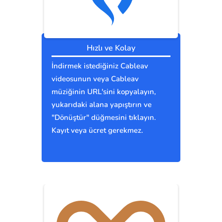
Hızlı ve Kolay
İndirmek istediğiniz Cableav
videosunun veya Cableav
müziğinin URL'sini kopyalayın,
yukarıdaki alana yapıştırın ve
"Dönüştür" düğmesini tıklayın.
Kayıt veya ücret gerekmez.