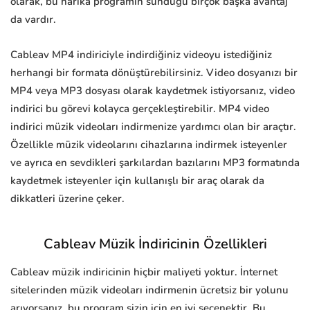
olarak, bu harika programın sunduğu birçok başka avantaj
da vardır.
Cableav MP4 indiriciyle indirdiğiniz videoyu istediğiniz
herhangi bir formata dönüştürebilirsiniz. Video dosyanızı bir
MP4 veya MP3 dosyası olarak kaydetmek istiyorsanız, video
indirici bu görevi kolayca gerçekleştirebilir. MP4 video
indirici müzik videoları indirmenize yardımcı olan bir araçtır.
Özellikle müzik videolarını cihazlarına indirmek isteyenler
ve ayrıca en sevdikleri şarkılardan bazılarını MP3 formatında
kaydetmek isteyenler için kullanışlı bir araç olarak da
dikkatleri üzerine çeker.
Cableav Müzik İndiricinin Özellikleri
Cableav müzik indiricinin hiçbir maliyeti yoktur. İnternet
sitelerinden müzik videoları indirmenin ücretsiz bir yolunu
arıyorsanız, bu program sizin için en iyi seçenektir. Bu