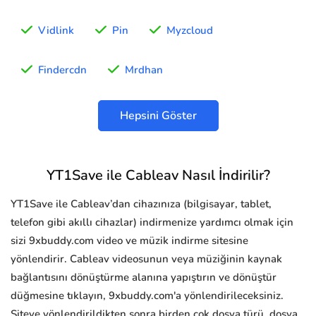
Vidlink
Pin
Myzcloud
Findercdn
Mrdhan
Hepsini Göster
YT1Save ile Cableav Nasıl İndirilir?
YT1Save ile Cableav’dan cihazınıza (bilgisayar, tablet,
telefon gibi akıllı cihazlar) indirmenize yardımcı olmak için
sizi 9xbuddy.com video ve müzik indirme sitesine
yönlendirir. Cableav videosunun veya müziğinin kaynak
bağlantısını dönüştürme alanına yapıştırın ve dönüştür
düğmesine tıklayın, 9xbuddy.com'a yönlendirileceksiniz.
Siteye yönlendirildikten sonra birden çok dosya türü, dosya