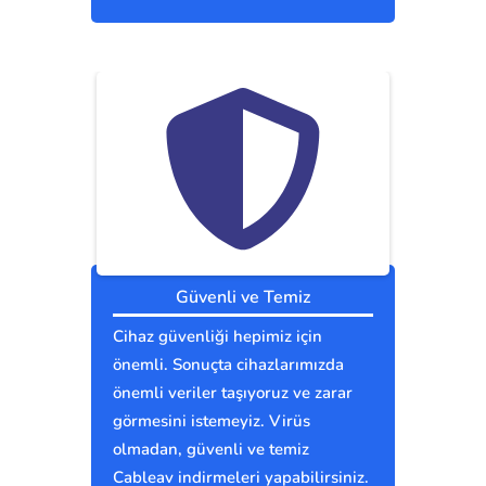
Güvenli ve Temiz
Cihaz güvenliği hepimiz için
önemli. Sonuçta cihazlarımızda
önemli veriler taşıyoruz ve zarar
görmesini istemeyiz. Virüs
olmadan, güvenli ve temiz
Cableav indirmeleri yapabilirsiniz.