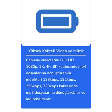
Yüksek Kaliteli Video ve Müzik
Cableav videolarını Full HD,
1080p, 2K, 4K, 8K kalitesinde mp4
dosyalarına dönüştürebilir;
müzikleri 128kbps, 192kbps,
256kbps, 320kbps kalitesinde
mp3 dosyalarına dönüştürebilir ve
indirebilirsiniz.