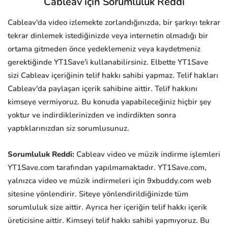
Cableav için Sorumluluk Reddi
Cableav'da video izlemekte zorlandığınızda, bir şarkıyı tekrar
tekrar dinlemek istediğinizde veya internetin olmadığı bir
ortama gitmeden önce yedeklemeniz veya kaydetmeniz
gerektiğinde YT1Save'i kullanabilirsiniz. Elbette YT1Save
sizi Cableav içeriğinin telif hakkı sahibi yapmaz. Telif hakları
Cableav'da paylaşan içerik sahibine aittir. Telif hakkını
kimseye vermiyoruz. Bu konuda yapabileceğiniz hiçbir şey
yoktur ve indirdiklerinizden ve indirdikten sonra
yaptıklarınızdan siz sorumlusunuz.
Sorumluluk Reddi:
Cableav video ve müzik indirme işlemleri
YT1Save.com tarafından yapılmamaktadır. YT1Save.com,
yalnızca video ve müzik indirmeleri için 9xbuddy.com web
sitesine yönlendirir. Siteye yönlendirildiğinizde tüm
sorumluluk size aittir. Ayrıca her içeriğin telif hakkı içerik
üreticisine aittir. Kimseyi telif hakkı sahibi yapmıyoruz. Bu