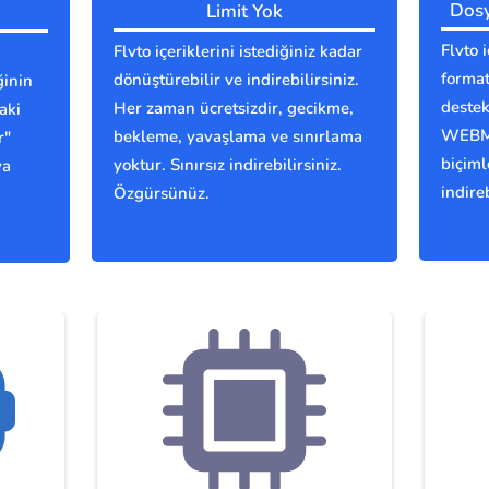
Dosy
Limit Yok
Flvto 
Flvto içeriklerini istediğiniz kadar
format
dönüştürebilir ve indirebilirsiniz.
ğinin
deste
Her zaman ücretsizdir, gecikme,
aki
WEBM,
bekleme, yavaşlama ve sınırlama
r"
biçiml
yoktur. Sınırsız indirebilirsiniz.
ya
indireb
Özgürsünüz.