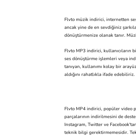
Flvto müzik indirici, internetten 
ancak yine de en sevdiğiniz şarkı
dönüştürmenize olanak tanır. Müzi
Flvto MP3 indirici, kullanıcıların 
ses dönüştürme işlemleri veya ind
tanıyan, kullanımı kolay bir arayü
aldığını rahatlıkla ifade edebiliriz.
Flvto MP4 indirici, popüler video 
parçalarının indirilmesini de deste
Instagram, Twitter ve Facebook'tan
teknik bilgi gerektirmemesidir. 