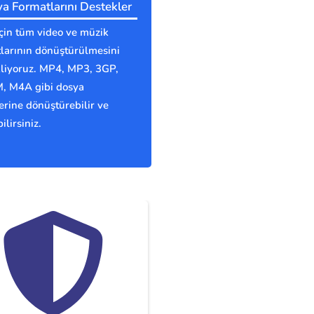
a Formatlarını Destekler
için tüm video ve müzik
larının dönüştürülmesini
kliyoruz. MP4, MP3, 3GP,
 M4A gibi dosya
erine dönüştürebilir ve
ilirsiniz.