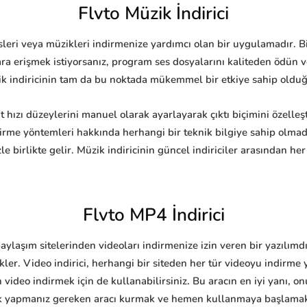
Flvto Müzik İndirici
sesleri veya müzikleri indirmenize yardımcı olan bir uygulamadır. 
lara erişmek istiyorsanız, program ses dosyalarını kaliteden ödü
k indiricinin tam da bu noktada mükemmel bir etkiye sahip olduğun
bit hızı düzeylerini manuel olarak ayarlayarak çıktı biçimini özelle
irme yöntemleri hakkında herhangi bir teknik bilgiye sahip olma
zle birlikte gelir. Müzik indiricinin güncel indiriciler arasından 
Flvto MP4 İndirici
paylaşım sitelerinden videoları indirmenize izin veren bir yazılımd
kler. Video indirici, herhangi bir siteden her tür videoyu indirme 
 video indirmek için de kullanabilirsiniz. Bu aracın en iyi yanı, o
Tek yapmanız gereken aracı kurmak ve hemen kullanmaya başlama