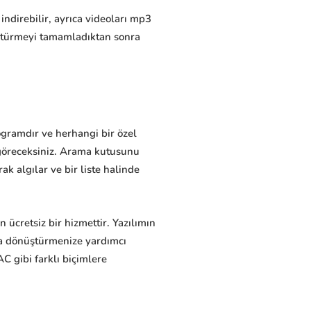
indirebilir, ayrıca videoları mp3
ştürmeyi tamamladıktan sonra
rogramdır ve herhangi bir özel
i göreceksiniz. Arama kutusunu
k algılar ve bir liste halinde
ücretsiz bir hizmettir. Yazılımın
ına dönüştürmenize yardımcı
C gibi farklı biçimlere