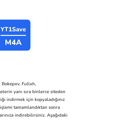
YT1Save
M4A
, Bokepxv, Fullxh,
lerin yanı sıra binlerce siteden
ziği indirmek için kopyaladığınız
e işlemi tamamlandıktan sonra
ınıza indirebilirsiniz. Aşağıdaki