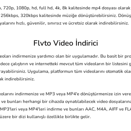
, 720p, 1080p, hd, full hd, 4k, 8k kalitesinde mp4 dosyası olarak 
 256kbps, 320kbps kalitesinde müziğe dönüştürebilirsiniz. Dönü
nı hızlı, güvenilir, sınırsız ve ücretsiz olarak indirebilirsiniz.
Flvto Video İndirici
ideoları indirmenize yardımcı olan bir uygulamadır. Bu basit bir p
ece çalıştırın ve internetteki mevcut tüm videoların bir listesin
rayabilirsiniz. Uygulama, platformun tüm videolarını otomatik olara
k indirebilirsiniz.
eolarını indirmenize ve MP3 veya MP4'e dönüştürmenize izin veren 
e ve bunları herhangi bir cihazda oynatılabilecek video dosyalar
 MP3'leri veya MP4'leri indirme ve bunları AAC, M4A, AIFF ve FLA
re bir dizi kullanışlı özellikle birlikte gelir.