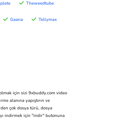
plete
Theweedtube
Gaana
Tellymax
ı olmak için sizi 9xbuddy.com video
rme alanına yapıştırın ve
rden çok dosya türü, dosya
ayı indirmek için "indir" butonuna