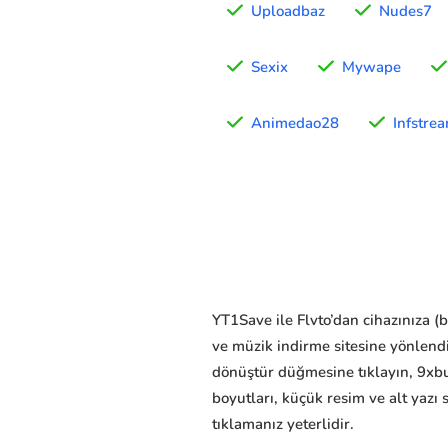
Uploadbaz
Nudes7
Sexix
Mywape
Animedao28
Infstre
YT1Save ile Flvto’dan cihazınıza (b
ve müzik indirme sitesine yönlend
dönüştür düğmesine tıklayın, 9xbu
boyutları, küçük resim ve alt yazı 
tıklamanız yeterlidir.