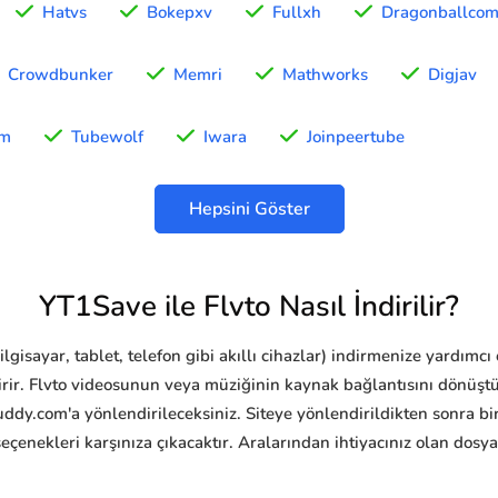
Hatvs
Bokepxv
Fullxh
Dragonballcom
Crowdbunker
Memri
Mathworks
Digjav
am
Tubewolf
Iwara
Joinpeertube
Hepsini Göster
YT1Save ile Flvto Nasıl İndirilir?
ilgisayar, tablet, telefon gibi akıllı cihazlar) indirmenize yardımc
irir. Flvto videosunun veya müziğinin kaynak bağlantısını dönüştü
ddy.com'a yönlendirileceksiniz. Siteye yönlendirildikten sonra bi
seçenekleri karşınıza çıkacaktır. Aralarından ihtiyacınız olan dosy