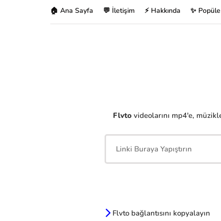
🏠 Ana Sayfa
💬 İletişim
⚡ Hakkında
✨ Popüle
Flvto
videolarını mp4'e, müzikle
Flvto bağlantısını kopyalayın