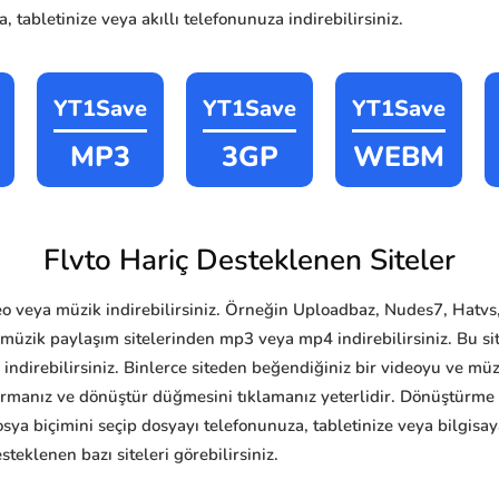
, tabletinize veya akıllı telefonunuza indirebilirsiniz.
YT1Save
YT1Save
YT1Save
MP3
3GP
WEBM
Flvto Hariç Desteklenen Siteler
eo veya müzik indirebilirsiniz. Örneğin Uploadbaz, Nudes7, Hatvs
üzik paylaşım sitelerinden mp3 veya mp4 indirebilirsiniz. Bu site
4 indirebilirsiniz. Binlerce siteden beğendiğiniz bir videoyu ve mü
tırmanız ve dönüştür düğmesini tıklamanız yeterlidir. Dönüştürm
a biçimini seçip dosyayı telefonunuza, tabletinize veya bilgisayar
teklenen bazı siteleri görebilirsiniz.