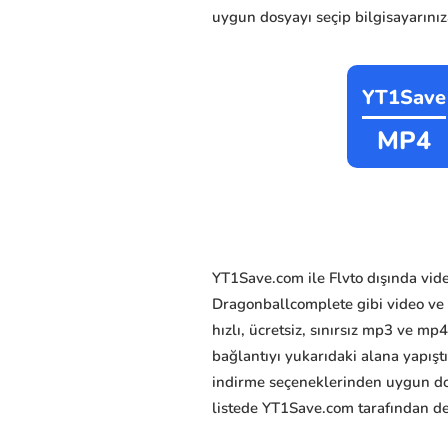
uygun dosyayı seçip bilgisayarınıza
YT1Save
MP4
YT1Save.com ile Flvto dışında vid
Dragonballcomplete gibi video ve m
hızlı, ücretsiz, sınırsız mp3 ve mp
bağlantıyı yukarıdaki alana yapış
indirme seçeneklerinden uygun dosy
listede YT1Save.com tarafından des