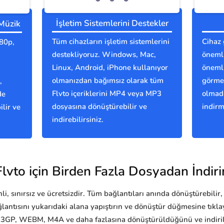
İşletim Sistemlerini Destekler
 Müzik
Tüm cihazların işletim sistemlerini
Cihaz 
080p,
destekliyoruz. Windows, Mac,
önemli
Linux, Android, iPhone kullanıyor
önemli
olmanızdan bağımsız olarak tüm
görmes
,
Flvto içeriklerini MP4 veya MP3
olmada
de
dosyasına dönüştürebilir ve
indirm
lir ve
indirebilirsiniz.
Flvto için Birden Fazla Dosyadan İndiri
i, sınırsız ve ücretsizdir. Tüm bağlantıları anında dönüştürebilir, 
ğlantısını yukarıdaki alana yapıştırın ve dönüştür düğmesine tı
 3GP, WEBM, M4A ve daha fazlasına dönüştürüldüğünü ve indirile