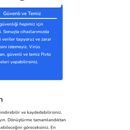
Güvenli ve Temiz
güvenliği hepimiz için
. Sonuçta cihazlarımızda
 veriler taşıyoruz ve zarar
ini istemeyiz. Virüs
n, güvenli ve temiz Flvto
eleri yapabilirsiniz.
n
indirebilir ve kaydedebilirsiniz.
klayın. Dönüştürme tamamlandıktan
bileceğini göreceksiniz. En