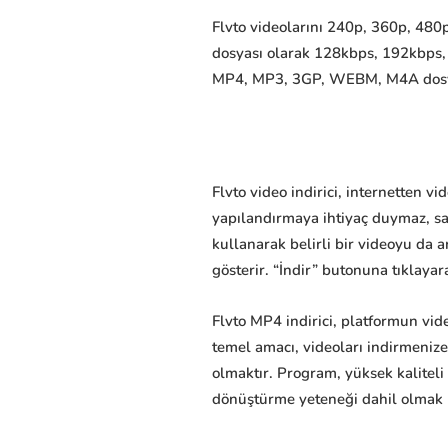
Flvto videolarını 240p, 360p, 480p
dosyası olarak 128kbps, 192kbps,
MP4, MP3, 3GP, WEBM, M4A dosyaları
Flvto video indirici, internetten v
yapılandırmaya ihtiyaç duymaz, sad
kullanarak belirli bir videoyu da a
gösterir. “İndir” butonuna tıklayara
Flvto MP4 indirici, platformun vid
temel amacı, videoları indirmeniz
olmaktır. Program, yüksek kaliteli
dönüştürme yeteneği dahil olmak üze