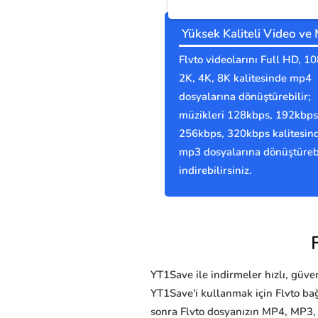
Yüksek Kaliteli Video ve
Flvto videolarını Full HD, 1
2K, 4K, 8K kalitesinde mp4
dosyalarına dönüştürebilir;
müzikleri 128kbps, 192kbps
256kbps, 320kbps kalitesin
mp3 dosyalarına dönüştürebi
indirebilirsiniz.
YT1Save ile indirmeler hızlı, güvenl
YT1Save'i kullanmak için Flvto ba
sonra Flvto dosyanızın MP4, MP3,