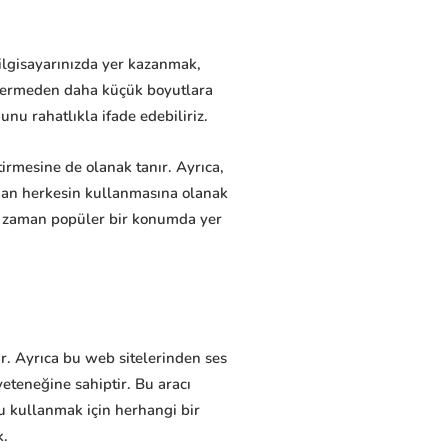
Bilgisayarınızda yer kazanmak,
n vermeden daha küçük boyutlara
u rahatlıkla ifade edebiliriz.
ştirmesine de olanak tanır. Ayrıca,
dan herkesin kullanmasına olanak
her zaman popüler bir konumda yer
ır. Ayrıca bu web sitelerinden ses
yeteneğine sahiptir. Bu aracı
nu kullanmak için herhangi bir
k.