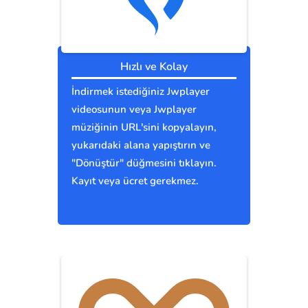
Hızlı ve Kolay
İndirmek istediğiniz Jwplayer
videosunun veya Jwplayer
müziğinin URL'sini kopyalayın,
yukarıdaki alana yapıştırın ve
"Dönüştür" düğmesini tıklayın.
Kayıt veya ücret gerekmez.