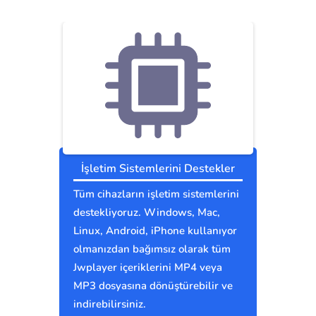
İşletim Sistemlerini Destekler
Tüm cihazların işletim sistemlerini
destekliyoruz. Windows, Mac,
Linux, Android, iPhone kullanıyor
olmanızdan bağımsız olarak tüm
Jwplayer içeriklerini MP4 veya
MP3 dosyasına dönüştürebilir ve
indirebilirsiniz.