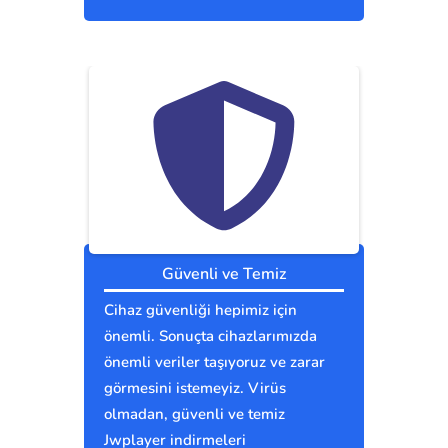
Güvenli ve Temiz
Cihaz güvenliği hepimiz için
önemli. Sonuçta cihazlarımızda
önemli veriler taşıyoruz ve zarar
görmesini istemeyiz. Virüs
olmadan, güvenli ve temiz
Jwplayer indirmeleri