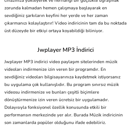
cihazınıza yükleyerek ve herhangi bir güçlükle uğraşmak
zorunda kalmadan hemen çalışmaya başlayarak en
sevdiğiniz şarkıların keyfini her yerde ve her zaman
çıkarmanızı kolaylaştırır! Video indiricinin tam da bu noktada
üst düzeyde bir etkiyi ortaya koyabildiği biliniyor.
Jwplayer MP3 İndirici
Jwplayer MP3 indirici video paylaşım sitelerinden müzik
videoları indirmenize izin veren bir programdır. En
sevdiğiniz videoları bilgisayarınıza kaydetmek istiyorsanız
bu uygulama çok kullanışlıdır. Bu program sınırsız müzik
videosu indirmenize ve bunları çeşitli biçimlere
dönüştürmenize izin veren ücretsiz bir uygulamadır.
Dolayısıyla fonksiyonel özellik konusunda etkili bir
performansın merkezinde yer alır. Burada Müzik indiricinin
son zamanlarda popüler olduğunu ifade edebiliriz.