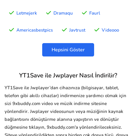
Letmejerk
Dramaqu
Faurl
Americasbestpics
Javtrust
Videooo
Hepsini Göster
YT1Save ile Jwplayer Nasıl İndirilir?
YT1Save ile Jwplayer’dan cihazınıza (bilgisayar, tablet,
telefon gibi akıllı cihazlar) indirmenize yardımcı olmak için
sizi 9xbuddy.com video ve müzik indirme sitesine
yönlendirir. Jwplayer videosunun veya müziğinin kaynak
bağlantısını dönüştürme alanına yapıştırın ve dönüştür
düğmesine tıklayın, 9xbuddy.com'a yönlendirileceksiniz.
Siteye yönlendirildikten sonra birden çok dosya türü, dosya