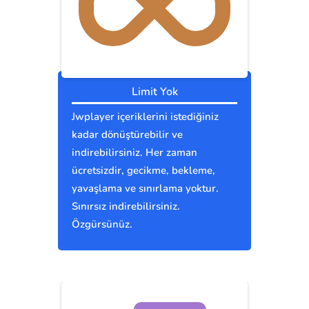
Limit Yok
Jwplayer içeriklerini istediğiniz
kadar dönüştürebilir ve
indirebilirsiniz. Her zaman
ücretsizdir, gecikme, bekleme,
yavaşlama ve sınırlama yoktur.
Sınırsız indirebilirsiniz.
Özgürsünüz.