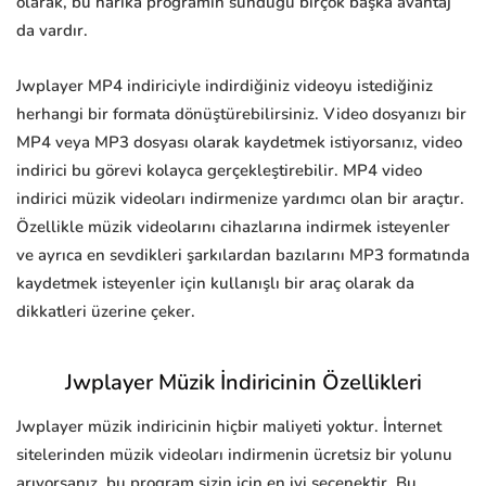
olarak, bu harika programın sunduğu birçok başka avantaj
da vardır.
Jwplayer MP4 indiriciyle indirdiğiniz videoyu istediğiniz
herhangi bir formata dönüştürebilirsiniz. Video dosyanızı bir
MP4 veya MP3 dosyası olarak kaydetmek istiyorsanız, video
indirici bu görevi kolayca gerçekleştirebilir. MP4 video
indirici müzik videoları indirmenize yardımcı olan bir araçtır.
Özellikle müzik videolarını cihazlarına indirmek isteyenler
ve ayrıca en sevdikleri şarkılardan bazılarını MP3 formatında
kaydetmek isteyenler için kullanışlı bir araç olarak da
dikkatleri üzerine çeker.
Jwplayer Müzik İndiricinin Özellikleri
Jwplayer müzik indiricinin hiçbir maliyeti yoktur. İnternet
sitelerinden müzik videoları indirmenin ücretsiz bir yolunu
arıyorsanız, bu program sizin için en iyi seçenektir. Bu