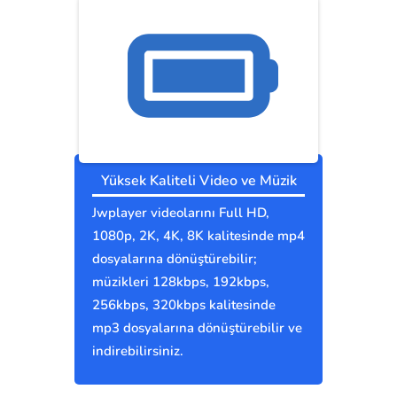
Yüksek Kaliteli Video ve Müzik
Jwplayer videolarını Full HD,
1080p, 2K, 4K, 8K kalitesinde mp4
dosyalarına dönüştürebilir;
müzikleri 128kbps, 192kbps,
256kbps, 320kbps kalitesinde
mp3 dosyalarına dönüştürebilir ve
indirebilirsiniz.