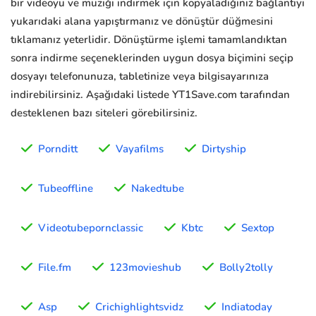
bir videoyu ve müziği indirmek için kopyaladığınız bağlantıyı
yukarıdaki alana yapıştırmanız ve dönüştür düğmesini
tıklamanız yeterlidir. Dönüştürme işlemi tamamlandıktan
sonra indirme seçeneklerinden uygun dosya biçimini seçip
dosyayı telefonunuza, tabletinize veya bilgisayarınıza
indirebilirsiniz. Aşağıdaki listede YT1Save.com tarafından
desteklenen bazı siteleri görebilirsiniz.
Pornditt
Vayafilms
Dirtyship
Tubeoffline
Nakedtube
Videotubepornclassic
Kbtc
Sextop
File.fm
123movieshub
Bolly2tolly
Asp
Crichighlightsvidz
Indiatoday