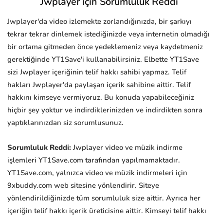
Jwplayer için Sorumluluk Reddi
Jwplayer'da video izlemekte zorlandığınızda, bir şarkıyı
tekrar tekrar dinlemek istediğinizde veya internetin olmadığı
bir ortama gitmeden önce yedeklemeniz veya kaydetmeniz
gerektiğinde YT1Save'i kullanabilirsiniz. Elbette YT1Save
sizi Jwplayer içeriğinin telif hakkı sahibi yapmaz. Telif
hakları Jwplayer'da paylaşan içerik sahibine aittir. Telif
hakkını kimseye vermiyoruz. Bu konuda yapabileceğiniz
hiçbir şey yoktur ve indirdiklerinizden ve indirdikten sonra
yaptıklarınızdan siz sorumlusunuz.
Sorumluluk Reddi:
Jwplayer video ve müzik indirme
işlemleri YT1Save.com tarafından yapılmamaktadır.
YT1Save.com, yalnızca video ve müzik indirmeleri için
9xbuddy.com web sitesine yönlendirir. Siteye
yönlendirildiğinizde tüm sorumluluk size aittir. Ayrıca her
içeriğin telif hakkı içerik üreticisine aittir. Kimseyi telif hakkı