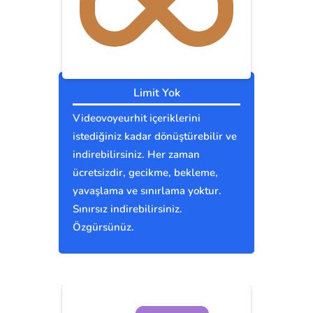
Limit Yok
Videovoyeurhit içeriklerini
istediğiniz kadar dönüştürebilir ve
indirebilirsiniz. Her zaman
ücretsizdir, gecikme, bekleme,
yavaşlama ve sınırlama yoktur.
Sınırsız indirebilirsiniz.
Özgürsünüz.