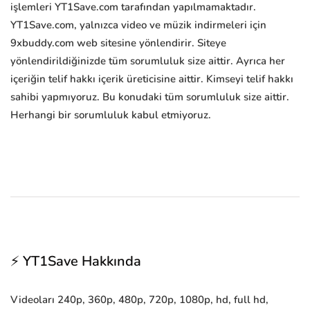
işlemleri YT1Save.com tarafından yapılmamaktadır.
YT1Save.com, yalnızca video ve müzik indirmeleri için
9xbuddy.com web sitesine yönlendirir. Siteye
yönlendirildiğinizde tüm sorumluluk size aittir. Ayrıca her
içeriğin telif hakkı içerik üreticisine aittir. Kimseyi telif hakkı
sahibi yapmıyoruz. Bu konudaki tüm sorumluluk size aittir.
Herhangi bir sorumluluk kabul etmiyoruz.
⚡ YT1Save Hakkında
Videoları 240p, 360p, 480p, 720p, 1080p, hd, full hd,