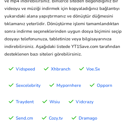
ve mp4 indirebilirsiniz. Binlerce siteden beğendiğiniz bir
videoyu ve müziği indirmek için kopyaladığınız bağlantıyı
yukarıdaki alana yapıştırmanız ve dönüştür düğmesini
tıklamanız yeterlidir. Dönüştürme işlemi tamamlandıktan
sonra indirme seçeneklerinden uygun dosya biçimini seçip
dosyayı telefonunuza, tabletinize veya bilgisayarınıza
indirebilirsiniz. Aşağıdaki listede YT1Save.com tarafından
desteklenen bazı siteleri görebilirsiniz.
Vidspeed
Xhbranch
Voe.Sx
Sexcelebrity
Mypornhere
Opporn
Traydent
Wsiu
Vidcrazy
Send.cm
Cozy.tv
Dramago