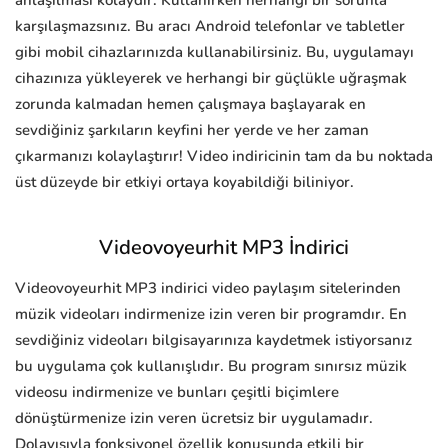
anlaşılması kolaydır. Kullanırken herhangi bir sorunla
karşılaşmazsınız. Bu aracı Android telefonlar ve tabletler
gibi mobil cihazlarınızda kullanabilirsiniz. Bu, uygulamayı
cihazınıza yükleyerek ve herhangi bir güçlükle uğraşmak
zorunda kalmadan hemen çalışmaya başlayarak en
sevdiğiniz şarkıların keyfini her yerde ve her zaman
çıkarmanızı kolaylaştırır! Video indiricinin tam da bu noktada
üst düzeyde bir etkiyi ortaya koyabildiği biliniyor.
Videovoyeurhit MP3 İndirici
Videovoyeurhit MP3 indirici video paylaşım sitelerinden
müzik videoları indirmenize izin veren bir programdır. En
sevdiğiniz videoları bilgisayarınıza kaydetmek istiyorsanız
bu uygulama çok kullanışlıdır. Bu program sınırsız müzik
videosu indirmenize ve bunları çeşitli biçimlere
dönüştürmenize izin veren ücretsiz bir uygulamadır.
Dolayısıyla fonksiyonel özellik konusunda etkili bir