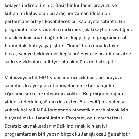
kolayca indirebilirsiniz. Basit bir kullanıcı arayüzü ve
kullanımı kolay olan bu araç her zaman iddialı bir
performans ortaya koyabilecek bir kabiliyete sahiptir. Bu
programla müzik videoları indirmek çok kolay! En sevdiğiniz
müzik videosunun bağlantısını kopyalayın, programın sol
tarafındaki kutuya yapıştırın, "İndir" butonuna tıklayın,
birkaç saniye bekleyin ve hepsi bu! Böylece hızlı bir şekilde
şarkı ve videoları indiriyor olmak mümkün hale gelir.
Videovoyeurhit MP4 video indirici çok basit bir arayüze
sahiptir, dolayısıyla kullanmadan önce herhangi bir
öğrenme sürecine ihtiyacınız yoktur. Bu program popüler
video sitelerinin çoğunu destekler. En sevdiğiniz videoları
yüksek kaliteli MP4 formatında otomatik olarak almak için
bu yazılımı kullanabilirsiniz. Program, onu internet'teki
ücretsiz kaynaklardan müzik indirmek için en iyi
programlardan biri yapan birçok kullanışlı özelliğe sahiptir.