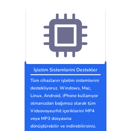
İşletim Sistemlerini Destekler
Tüm cihazların işletim sistemlerini
destekliyoruz. Windows, Mac,
Linux, Android, iPhone kullanıyor
olmanızdan bağımsız olarak tüm
Videovoyeurhit içeriklerini MP4
veya MP3 dosyasına
dönüştürebilir ve indirebilirsiniz.