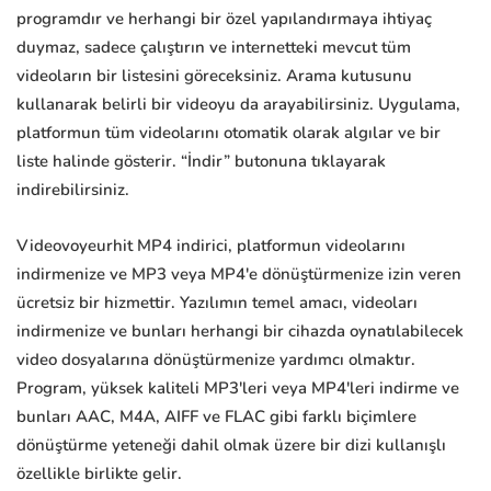
programdır ve herhangi bir özel yapılandırmaya ihtiyaç
duymaz, sadece çalıştırın ve internetteki mevcut tüm
videoların bir listesini göreceksiniz. Arama kutusunu
kullanarak belirli bir videoyu da arayabilirsiniz. Uygulama,
platformun tüm videolarını otomatik olarak algılar ve bir
liste halinde gösterir. “İndir” butonuna tıklayarak
indirebilirsiniz.
Videovoyeurhit MP4 indirici, platformun videolarını
indirmenize ve MP3 veya MP4'e dönüştürmenize izin veren
ücretsiz bir hizmettir. Yazılımın temel amacı, videoları
indirmenize ve bunları herhangi bir cihazda oynatılabilecek
video dosyalarına dönüştürmenize yardımcı olmaktır.
Program, yüksek kaliteli MP3'leri veya MP4'leri indirme ve
bunları AAC, M4A, AIFF ve FLAC gibi farklı biçimlere
dönüştürme yeteneği dahil olmak üzere bir dizi kullanışlı
özellikle birlikte gelir.