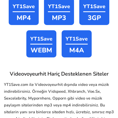
YT1Save
YT1Save
YT1Save
MP4
MP3
3GP
YT1Save
YT1Save
WEBM
M4A
Videovoyeurhit Hariç Desteklenen Siteler
YT1Save.com ile Videovoyeurhit dışında video veya müzik
indirebilirsiniz. Örneğin Vidspeed, Xhbranch, Voe.Sx,
Sexcelebrity, Mypornhere, Opporn gibi video ve müzik
paylaşım sitelerinden mp3 veya mp4 indirebilirsiniz. Bu
sitelerin yanı sıra binlerce siteden hızlı, ücretsiz, sınırsız mp3