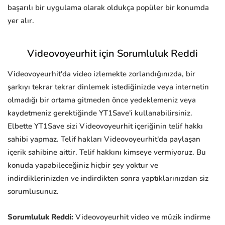
başarılı bir uygulama olarak oldukça popüler bir konumda
yer alır.
Videovoyeurhit için Sorumluluk Reddi
Videovoyeurhit'da video izlemekte zorlandığınızda, bir
şarkıyı tekrar tekrar dinlemek istediğinizde veya internetin
olmadığı bir ortama gitmeden önce yedeklemeniz veya
kaydetmeniz gerektiğinde YT1Save'i kullanabilirsiniz.
Elbette YT1Save sizi Videovoyeurhit içeriğinin telif hakkı
sahibi yapmaz. Telif hakları Videovoyeurhit'da paylaşan
içerik sahibine aittir. Telif hakkını kimseye vermiyoruz. Bu
konuda yapabileceğiniz hiçbir şey yoktur ve
indirdiklerinizden ve indirdikten sonra yaptıklarınızdan siz
sorumlusunuz.
Sorumluluk Reddi:
Videovoyeurhit video ve müzik indirme