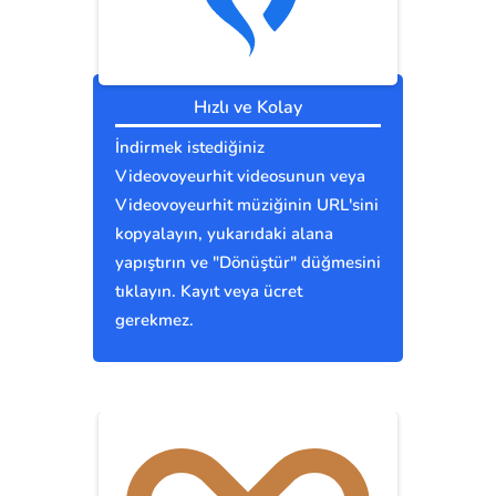
Hızlı ve Kolay
İndirmek istediğiniz
Videovoyeurhit videosunun veya
Videovoyeurhit müziğinin URL'sini
kopyalayın, yukarıdaki alana
yapıştırın ve "Dönüştür" düğmesini
tıklayın. Kayıt veya ücret
gerekmez.