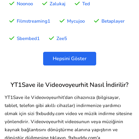
Noonoo
Zalukaj
Ted
Filmstreaming1
Mycujoo
Betaplayer
Sbembed1
Zee5
Hepsini Göster
YT1Save ile Videovoyeurhit Nasıl İndirilir?
YT1Save ile Videovoyeurhit’dan cihazınıza (bilgisayar,
tablet, telefon gibi akıllı cihazlar) indirmenize yardımcı
olmak için sizi 9xbuddy.com video ve müzik indirme sitesine
yönlendirir. Videovoyeurhit videosunun veya müziğinin
kaynak bağlantısını dönüştürme alanına yapıştırın ve
dönüştür düğmesine tıklayın, 9xbuddy.com'a