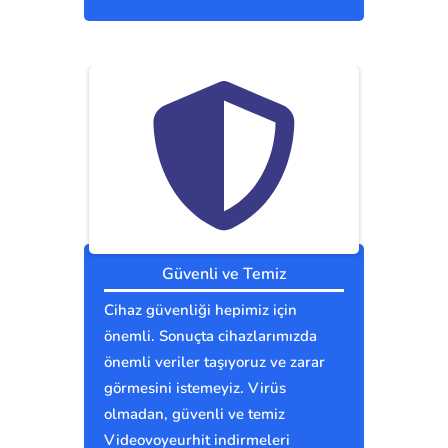
Güvenli ve Temiz
Cihaz güvenliği hepimiz için
önemli. Sonuçta cihazlarımızda
önemli veriler taşıyoruz ve zarar
görmesini istemeyiz. Virüs
olmadan, güvenli ve temiz
Videovoyeurhit indirmeleri