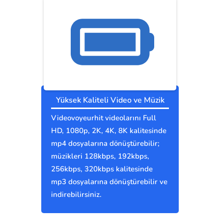
Yüksek Kaliteli Video ve Müzik
Videovoyeurhit videolarını Full
HD, 1080p, 2K, 4K, 8K kalitesinde
mp4 dosyalarına dönüştürebilir;
müzikleri 128kbps, 192kbps,
256kbps, 320kbps kalitesinde
mp3 dosyalarına dönüştürebilir ve
indirebilirsiniz.