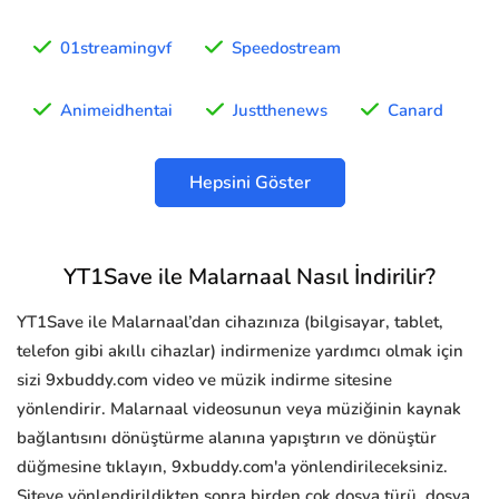
01streamingvf
Speedostream
Animeidhentai
Justthenews
Canard
Hepsini Göster
YT1Save ile Malarnaal Nasıl İndirilir?
YT1Save ile Malarnaal’dan cihazınıza (bilgisayar, tablet,
telefon gibi akıllı cihazlar) indirmenize yardımcı olmak için
sizi 9xbuddy.com video ve müzik indirme sitesine
yönlendirir. Malarnaal videosunun veya müziğinin kaynak
bağlantısını dönüştürme alanına yapıştırın ve dönüştür
düğmesine tıklayın, 9xbuddy.com'a yönlendirileceksiniz.
Siteye yönlendirildikten sonra birden çok dosya türü, dosya