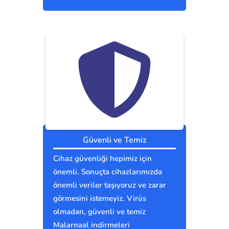
Güvenli ve Temiz
Cihaz güvenliği hepimiz için
önemli. Sonuçta cihazlarımızda
önemli veriler taşıyoruz ve zarar
görmesini istemeyiz. Virüs
olmadan, güvenli ve temiz
Malarnaal indirmeleri