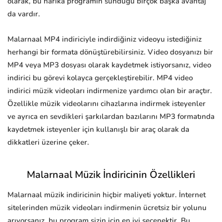
olarak, bu harika programın sunduğu birçok başka avantaj
da vardır.
Malarnaal MP4 indiriciyle indirdiğiniz videoyu istediğiniz
herhangi bir formata dönüştürebilirsiniz. Video dosyanızı bir
MP4 veya MP3 dosyası olarak kaydetmek istiyorsanız, video
indirici bu görevi kolayca gerçekleştirebilir. MP4 video
indirici müzik videoları indirmenize yardımcı olan bir araçtır.
Özellikle müzik videolarını cihazlarına indirmek isteyenler
ve ayrıca en sevdikleri şarkılardan bazılarını MP3 formatında
kaydetmek isteyenler için kullanışlı bir araç olarak da
dikkatleri üzerine çeker.
Malarnaal Müzik İndiricinin Özellikleri
Malarnaal müzik indiricinin hiçbir maliyeti yoktur. İnternet
sitelerinden müzik videoları indirmenin ücretsiz bir yolunu
arıyorsanız, bu program sizin için en iyi seçenektir. Bu