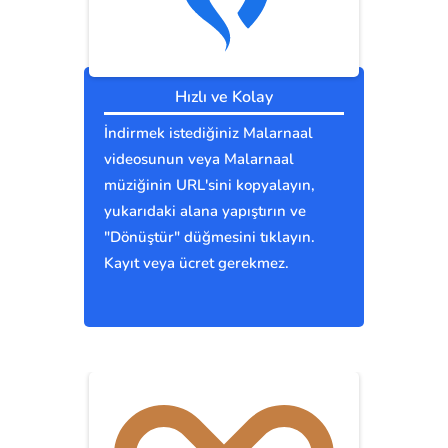
Hızlı ve Kolay
İndirmek istediğiniz Malarnaal
videosunun veya Malarnaal
müziğinin URL'sini kopyalayın,
yukarıdaki alana yapıştırın ve
"Dönüştür" düğmesini tıklayın.
Kayıt veya ücret gerekmez.