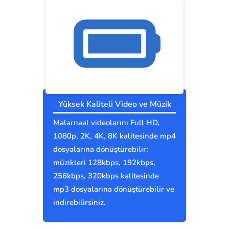
Yüksek Kaliteli Video ve Müzik
Malarnaal videolarını Full HD,
1080p, 2K, 4K, 8K kalitesinde mp4
dosyalarına dönüştürebilir;
müzikleri 128kbps, 192kbps,
256kbps, 320kbps kalitesinde
mp3 dosyalarına dönüştürebilir ve
indirebilirsiniz.