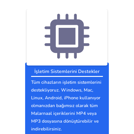
İşletim Sistemlerini Destekler
Tüm cihazların işletim sistemlerini
destekliyoruz. Windows, Mac,
Linux, Android, iPhone kullanıyor
olmanızdan bağımsız olarak tüm
Malarnaal içeriklerini MP4 veya
MP3 dosyasına dönüştürebilir ve
indirebilirsiniz.