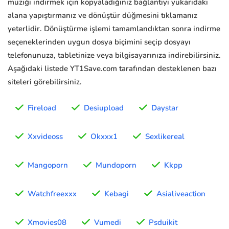
müziği indirmek için kopyaladığınız bağlantıyı yukarıdaki
alana yapıştırmanız ve dönüştür düğmesini tıklamanız
yeterlidir. Dönüştürme işlemi tamamlandıktan sonra indirme
seçeneklerinden uygun dosya biçimini seçip dosyayı
telefonunuza, tabletinize veya bilgisayarınıza indirebilirsiniz.
Aşağıdaki listede YT1Save.com tarafından desteklenen bazı
siteleri görebilirsiniz.
Fireload
Desiupload
Daystar
Xxvideoss
Okxxx1
Sexlikereal
Mangoporn
Mundoporn
Kkpp
Watchfreexxx
Kebagi
Asialiveaction
Xmovies08
Vumedi
Psduikit