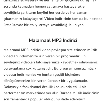
cihazınıza yükleyerek ve herhangi bir güçlükle uğraşmak
zorunda kalmadan hemen çalışmaya başlayarak en
sevdiğiniz şarkıların keyfini her yerde ve her zaman
çıkarmanızı kolaylaştırır! Video indiricinin tam da bu noktada
üst düzeyde bir etkiyi ortaya koyabildiği biliniyor.
Malarnaal MP3 İndirici
Malarnaal MP3 indirici video paylaşım sitelerinden müzik
videoları indirmenize izin veren bir programdır. En
sevdiğiniz videoları bilgisayarınıza kaydetmek istiyorsanız
bu uygulama çok kullanışlıdır. Bu program sınırsız müzik
videosu indirmenize ve bunları çeşitli biçimlere
dönüştürmenize izin veren ücretsiz bir uygulamadır.
Dolayısıyla fonksiyonel özellik konusunda etkili bir
performansın merkezinde yer alır. Burada Müzik indiricinin
son zamanlarda popüler olduğunu ifade edebiliriz.