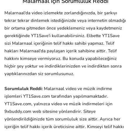
Malarnaal için Sorumluluk Reddi
Malarnaal'da video izlemekte zorlandığınızda, bir şarkıyı
tekrar tekrar dinlemek istediğinizde veya internetin olmadığı
bir ortama gitmeden önce yedeklemeniz veya kaydetmeniz
gerektiğinde YT1Save'i kullanabilirsiniz. Elbette YT1Save
sizi Malarnaal içeriğinin telif hakkı sahibi yapmaz. Telif
hakları Malarnaal'da paylaşan içerik sahibine aittir. Telif
hakkını kimseye vermiyoruz. Bu konuda yapabileceğiniz
hiçbir şey yoktur ve indirdiklerinizden ve indirdikten sonra
yaptıklarınızdan siz sorumlusunuz.
Sorumluluk Reddi:
Malarnaal video ve müzik indirme
işlemleri YT1Save.com tarafından yapılmamaktadır.
YT1Save.com, yalnızca video ve müzik indirmeleri için
9xbuddy.com web sitesine yönlendirir. Siteye
yönlendirildiğinizde tüm sorumluluk size aittir. Ayrıca her
içeriğin telif hakkı içerik üreticisine aittir. Kimseyi telif hakkı