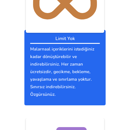
Limit Yok
Malarnaal içeriklerini istediğiniz
kadar dönüştürebilir ve
indirebilirsiniz. Her zaman
ücretsizdir, gecikme, bekleme,
yavaşlama ve sınırlama yoktur.
Sınırsız indirebilirsiniz.
Özgürsünüz.