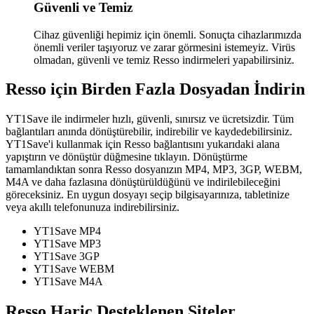
Güvenli ve Temiz
Cihaz güvenliği hepimiz için önemli. Sonuçta cihazlarımızda
önemli veriler taşıyoruz ve zarar görmesini istemeyiz. Virüs
olmadan, güvenli ve temiz Resso indirmeleri yapabilirsiniz.
Resso için Birden Fazla Dosyadan İndirin
YT1Save ile indirmeler hızlı, güvenli, sınırsız ve ücretsizdir. Tüm
bağlantıları anında dönüştürebilir, indirebilir ve kaydedebilirsiniz.
YT1Save'i kullanmak için Resso bağlantısını yukarıdaki alana
yapıştırın ve dönüştür düğmesine tıklayın. Dönüştürme
tamamlandıktan sonra Resso dosyanızın MP4, MP3, 3GP, WEBM,
M4A ve daha fazlasına dönüştürüldüğünü ve indirilebileceğini
göreceksiniz. En uygun dosyayı seçip bilgisayarınıza, tabletinize
veya akıllı telefonunuza indirebilirsiniz.
YT1Save
MP4
YT1Save
MP3
YT1Save
3GP
YT1Save
WEBM
YT1Save
M4A
Resso Hariç Desteklenen Siteler